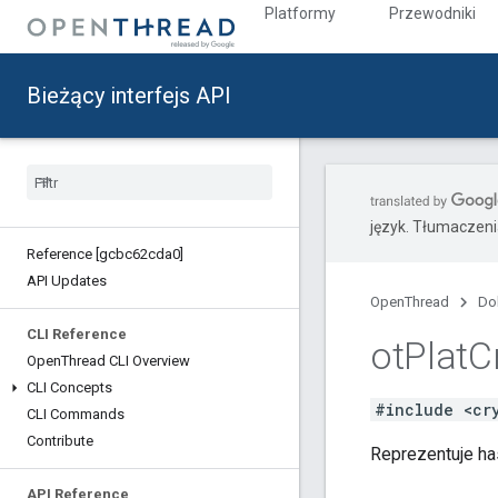
Platformy
Przewodniki
Bieżący interfejs API
język. Tłumaczen
Reference [gcbc62cda0]
API Updates
OpenThread
Do
CLI Reference
ot
Plat
C
Open
Thread CLI Overview
CLI Concepts
#include <cr
CLI Commands
Contribute
Reprezentuje h
API Reference