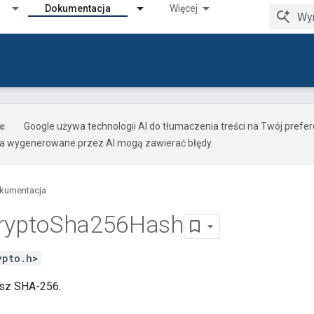
Dokumentacja
Więcej
Google używa technologii AI do tłumaczenia treści na Twój pref
ia wygenerowane przez AI mogą zawierać błędy.
kumentacja
rypto
Sha256Hash
ypto.h>
asz SHA-256.