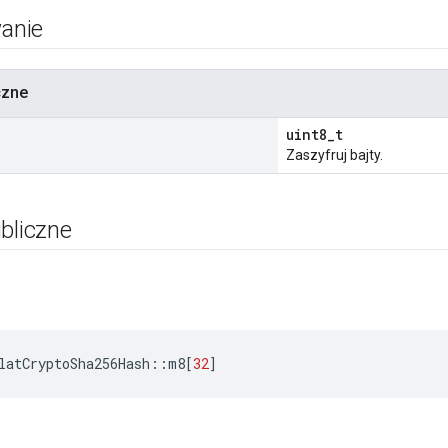
anie
czne
uint8_t
Zaszyfruj bajty.
bliczne
latCryptoSha256Hash
::
m8
[
32
]