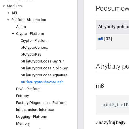
Modules
Podsumow
API
Platform Abstraction
Atrybuty publi
Alarm
Crypto - Platform
m8
[32]
Crypto - Platform
ot
Crypto
Context
ot
Crypto
Key
ot
Plat
Crypto
Ecdsa
Key
Pair
Atrybuty pu
ot
Plat
Crypto
Ecdsa
Public
Key
ot
Plat
Crypto
Ecdsa
Signature
ot
Plat
Crypto
Sha256Hash
m8
DNS - Platform
Entropy
Factory Diagnostics - Platform
uint8_t otP
Infrastructure Interface
Logging - Platform
Zaszyfruj bajty.
Memory