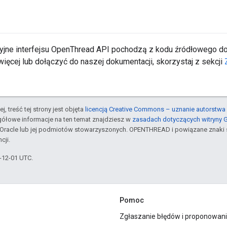
yjne interfejsu OpenThread API pochodzą z kodu źródłowego 
ięcej lub dołączyć do naszej dokumentacji, skorzystaj z sekcji
j, treść tej strony jest objęta
licencją Creative Commons – uznanie autorstwa 
gółowe informacje na ten temat znajdziesz w
zasadach dotyczących witryny 
Oracle lub jej podmiotów stowarzyszonych. OPENTHREAD i powiązane znaki 
cji.
3-12-01 UTC.
Pomoc
Zgłaszanie błędów i proponowani