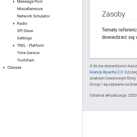
Message Pool
Miscellaneous
Zasoby
Network Simulator
Radio
Tematy referenc
SPI Slave
dowiedzieć się w
Settings
TREL - Platform
Time Service
Toolchain
O ile nie stwierdzono inacze
Classes
licencji Apache 2.0
. Szcze
znakiem towarowym firmy 
Group i są używane na licen
Ostatnia aktualizacja: 202
GitHub
OpenThread