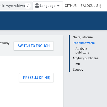
/
GITHUB
ZALOGUJ SIĘ
Na tej stronie
erowany
Podsumowanie
Atrybuty
publiczne
Atrybuty publiczne
m8
Zasoby
PRZEŚLIJ OPINIĘ