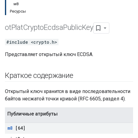
м8
Ресурсы
ot
Plat
Crypto
Ecdsa
Public
Key
#include <crypto.h>
Представляет открытый ключ ECDSA.
Краткое содержание
Открытый ключ хранится в виде последовательности
байтов несжатой точки кривой (RFC 6605, раздел 4).
Публичные атрибуты
m8
[64]