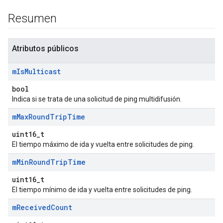
Resumen
Atributos públicos
m
Is
Multicast
bool
Indica si se trata de una solicitud de ping multidifusión.
m
Max
Round
Trip
Time
uint16_t
El tiempo máximo de ida y vuelta entre solicitudes de ping.
m
Min
Round
Trip
Time
uint16_t
El tiempo mínimo de ida y vuelta entre solicitudes de ping.
m
Received
Count