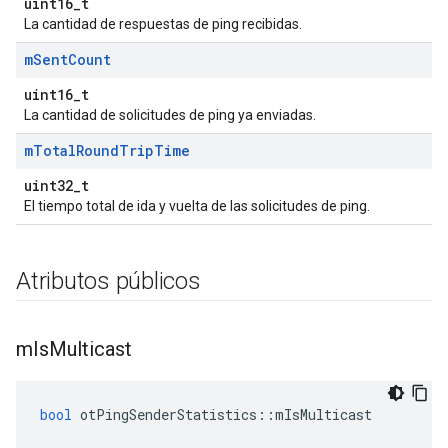
uint16_t
La cantidad de respuestas de ping recibidas.
m
Sent
Count
uint16_t
La cantidad de solicitudes de ping ya enviadas.
m
Total
Round
Trip
Time
uint32_t
El tiempo total de ida y vuelta de las solicitudes de ping.
Atributos públicos
m
Is
Multicast
bool
 otPingSenderStatistics
::
mIsMulticast