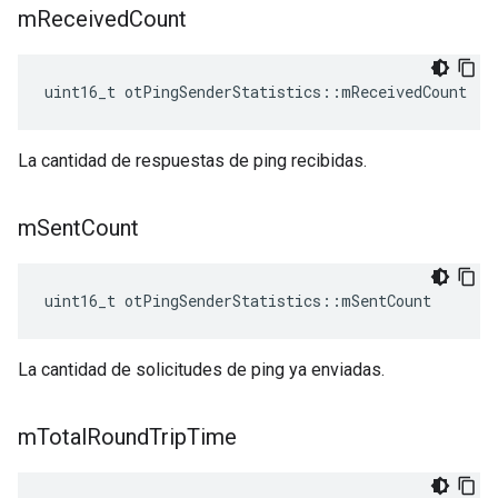
m
Received
Count
uint16_t otPingSenderStatistics
::
mReceivedCount
La cantidad de respuestas de ping recibidas.
m
Sent
Count
uint16_t otPingSenderStatistics
::
mSentCount
La cantidad de solicitudes de ping ya enviadas.
m
Total
Round
Trip
Time