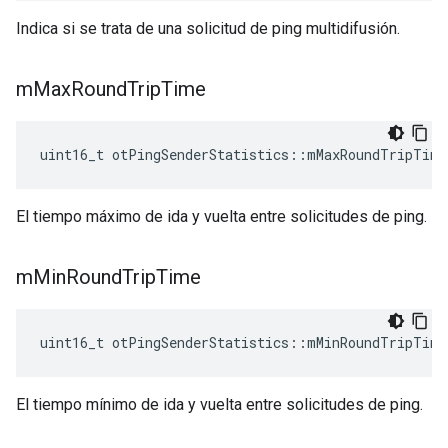
Indica si se trata de una solicitud de ping multidifusión.
m
Max
Round
Trip
Time
uint16_t otPingSenderStatistics
::
mMaxRoundTripTime
El tiempo máximo de ida y vuelta entre solicitudes de ping.
m
Min
Round
Trip
Time
uint16_t otPingSenderStatistics
::
mMinRoundTripTime
El tiempo mínimo de ida y vuelta entre solicitudes de ping.