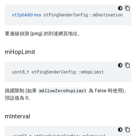
otIp6Address
 otPingSenderConfig
::
mDestination
要連線偵測 (ping) 的到達網頁地址。
m
Hop
Limit
uint8_t otPingSenderConfig
::
mHopLimit
跳躍限制 (如果
mAllowZeroHopLimit
為 False 時使用)。
預設值為 0。
m
Interval