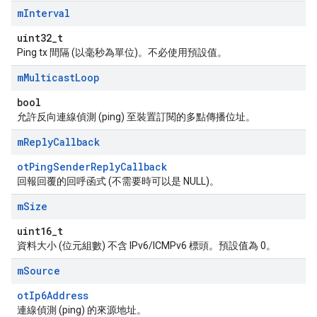
m
Interval
uint32_t
Ping tx 間隔 (以毫秒為單位)。不必使用預設值。
m
Multicast
Loop
bool
允許反向連線偵測 (ping) 至裝置訂閱的多點傳播位址。
m
Reply
Callback
otPingSenderReplyCallback
回報回覆的回呼函式 (不需要時可以是 NULL)。
m
Size
uint16_t
資料大小 (位元組數) 不含 IPv6/ICMPv6 標頭。預設值為 0。
m
Source
otIp6Address
連線偵測 (ping) 的來源地址。