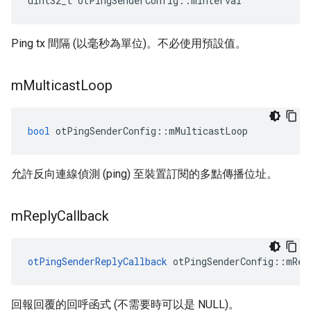
uint32_t otPingSenderConfig
::
mInterval
Ping tx 間隔 (以毫秒為單位)。不必使用預設值。
m
Multicast
Loop
bool
 otPingSenderConfig
::
mMulticastLoop
允許反向連線偵測 (ping) 至裝置訂閱的多點傳播位址。
m
Reply
Callback
otPingSenderReplyCallback
 otPingSenderConfig
::
mRep
回報回覆的回呼函式 (不需要時可以是 NULL)。