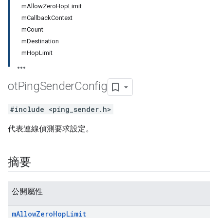
mAllowZeroHopLimit
mCallbackContext
mCount
mDestination
mHopLimit
ot
Ping
Sender
Config
#include <ping_sender.h>
代表連線偵測要求設定。
摘要
公開屬性
m
Allow
Zero
Hop
Limit