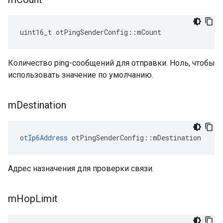
uint16_t otPingSenderConfig
::
mCount
Количество ping-сообщений для отправки. Ноль, чтобы
использовать значение по умолчанию.
m
Destination
otIp6Address
 otPingSenderConfig
::
mDestination
Адрес назначения для проверки связи.
m
Hop
Limit