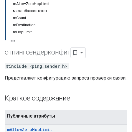
mAllowZeroHopLimit
мколлбакконтекст
mCount
mDestination
mHopLimit
отпингсендерконфиг
#include <ping_sender.h>
Представляет конфигурацию запроса проверки связи.
Краткое содержание
Публичные атрибуты
m
Allow
Zero
Hop
Limit