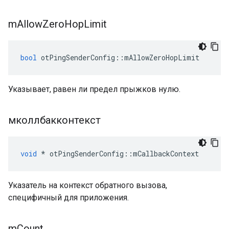
m
Allow
Zero
Hop
Limit
bool
 otPingSenderConfig
::
mAllowZeroHopLimit
Указывает, равен ли предел прыжков нулю.
мколлбакконтекст
void
*
 otPingSenderConfig
::
mCallbackContext
Указатель на контекст обратного вызова,
специфичный для приложения.
m
Count