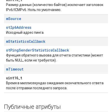
Размер данных (количество байтов) исключает заголовок
IPv6/ICMPv6. Ноль по умолчанию.
m
Source
otIp6Address
Исходный адрес пинга.
m
Statistics
Callback
otPingSenderStatisticsCallback
Функция обратного вызова для отчета статистики (может
быть NULL, если не требуется).
m
Timeout
uint16_t
Время в миллисекундах ожидания окончательного ответа
после отправки последнего запроса.
Публичные атрибуты