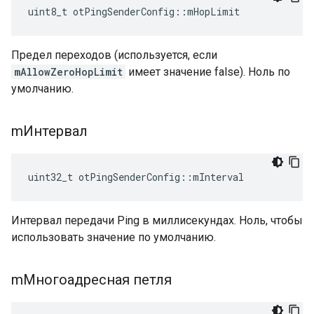
uint8_t otPingSenderConfig
::
mHopLimit
Предел переходов (используется, если
mAllowZeroHopLimit
имеет значение false). Ноль по
умолчанию.
mИнтервал
uint32_t otPingSenderConfig
::
mInterval
Интервал передачи Ping в миллисекундах. Ноль, чтобы
использовать значение по умолчанию.
mМногоадресная петля