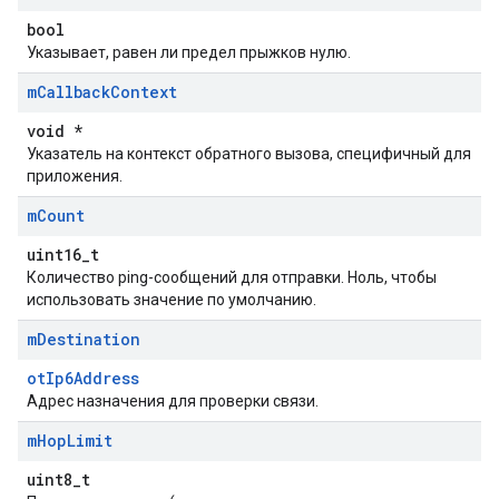
bool
Указывает, равен ли предел прыжков нулю.
m
Callback
Context
void *
Указатель на контекст обратного вызова, специфичный для
приложения.
m
Count
uint16_t
Количество ping-сообщений для отправки. Ноль, чтобы
использовать значение по умолчанию.
m
Destination
otIp6Address
Адрес назначения для проверки связи.
m
Hop
Limit
uint8_t