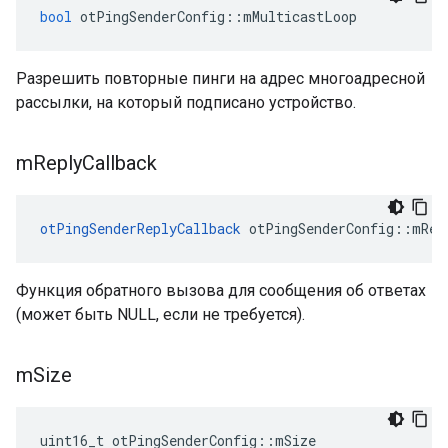
bool
 otPingSenderConfig
::
mMulticastLoop
Разрешить повторные пинги на адрес многоадресной
рассылки, на который подписано устройство.
m
Reply
Callback
otPingSenderReplyCallback
 otPingSenderConfig
::
mRep
Функция обратного вызова для сообщения об ответах
(может быть NULL, если не требуется).
m
Size
uint16_t otPingSenderConfig
::
mSize