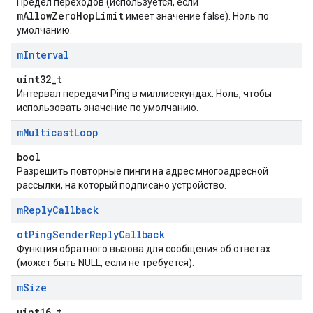
Предел переходов (используется, если
mAllowZeroHopLimit
имеет значение false). Ноль по
умолчанию.
m
Interval
uint32_t
Интервал передачи Ping в миллисекундах. Ноль, чтобы
использовать значение по умолчанию.
m
Multicast
Loop
bool
Разрешить повторные пинги на адрес многоадресной
рассылки, на который подписано устройство.
m
Reply
Callback
otPingSenderReplyCallback
Функция обратного вызова для сообщения об ответах
(может быть NULL, если не требуется).
m
Size
uint16_t