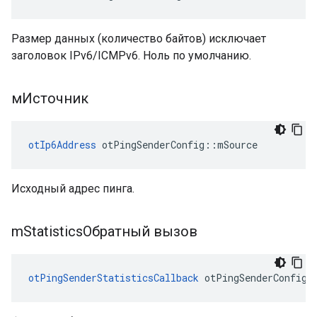
Размер данных (количество байтов) исключает
заголовок IPv6/ICMPv6. Ноль по умолчанию.
мИсточник
otIp6Address
 otPingSenderConfig
::
mSource
Исходный адрес пинга.
m
StatisticsОбратный вызов
otPingSenderStatisticsCallback
 otPingSenderConfig
: