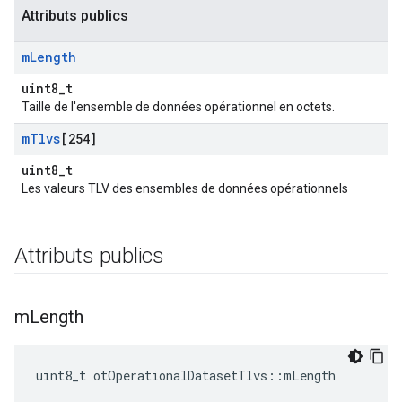
Attributs publics
m
Length
uint8_t
Taille de l'ensemble de données opérationnel en octets.
m
Tlvs
[254]
uint8_t
Les valeurs TLV des ensembles de données opérationnels
Attributs publics
m
Length
uint8_t otOperationalDatasetTlvs
::
mLength