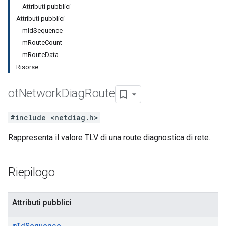
Attributi pubblici
Attributi pubblici
mIdSequence
mRouteCount
mRouteData
Risorse
ot
Network
Diag
Route
#include <netdiag.h>
Rappresenta il valore TLV di una route diagnostica di rete.
Riepilogo
Attributi pubblici
m
Id
Sequence