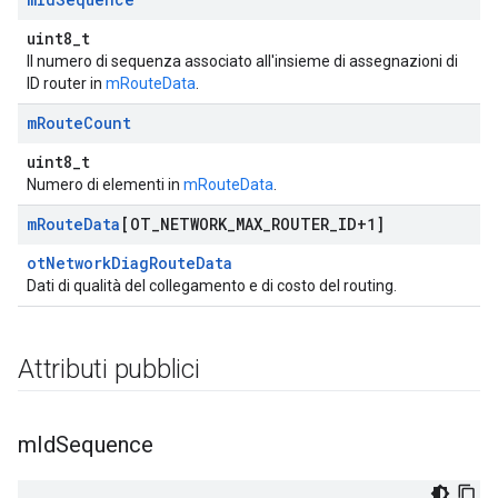
uint8_t
Il numero di sequenza associato all'insieme di assegnazioni di
ID router in
mRouteData
.
m
Route
Count
uint8_t
Numero di elementi in
mRouteData
.
m
Route
Data
[OT
_
NETWORK
_
MAX
_
ROUTER
_
ID+1]
otNetworkDiagRouteData
Dati di qualità del collegamento e di costo del routing.
Attributi pubblici
m
Id
Sequence