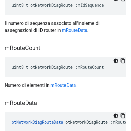
uint8_t otNetworkDiagRoute
::
mIdSequence
Il numero di sequenza associato all'insieme di
assegnazioni di ID router in
mRouteData
.
m
Route
Count
uint8_t otNetworkDiagRoute
::
mRouteCount
Numero di elementi in
mRouteData
.
m
Route
Data
otNetworkDiagRouteData
 otNetworkDiagRoute
::
mRouteD