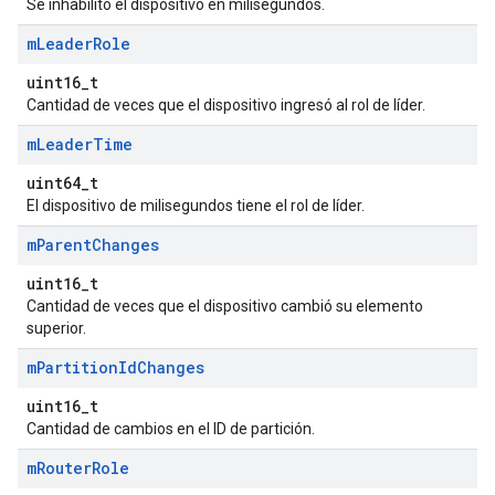
Se inhabilitó el dispositivo en milisegundos.
m
Leader
Role
uint16_t
Cantidad de veces que el dispositivo ingresó al rol de líder.
m
Leader
Time
uint64_t
El dispositivo de milisegundos tiene el rol de líder.
m
Parent
Changes
uint16_t
Cantidad de veces que el dispositivo cambió su elemento
superior.
m
Partition
Id
Changes
uint16_t
Cantidad de cambios en el ID de partición.
m
Router
Role