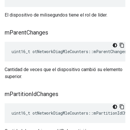
El dispositivo de milisegundos tiene el rol de líder.
m
Parent
Changes
uint16_t otNetworkDiagMleCounters
::
mParentChanges
Cantidad de veces que el dispositivo cambió su elemento
superior.
m
Partition
Id
Changes
uint16_t otNetworkDiagMleCounters
::
mPartitionIdCha