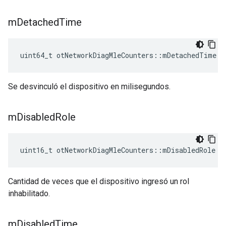
m
Detached
Time
uint64_t otNetworkDiagMleCounters
::
mDetachedTime
Se desvinculó el dispositivo en milisegundos.
m
Disabled
Role
uint16_t otNetworkDiagMleCounters
::
mDisabledRole
Cantidad de veces que el dispositivo ingresó un rol
inhabilitado.
m
Disabled
Time