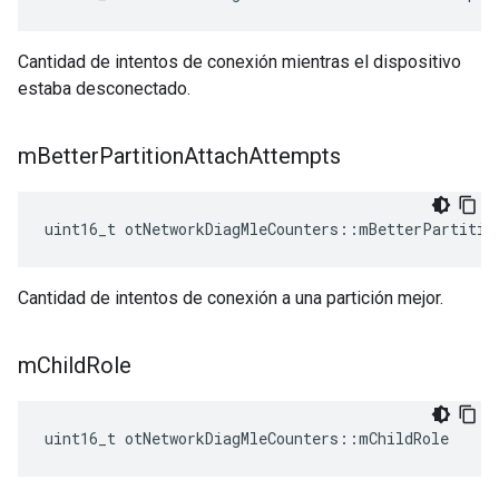
Cantidad de intentos de conexión mientras el dispositivo
estaba desconectado.
m
Better
Partition
Attach
Attempts
uint16_t otNetworkDiagMleCounters
::
mBetterPartitio
Cantidad de intentos de conexión a una partición mejor.
m
Child
Role
uint16_t otNetworkDiagMleCounters
::
mChildRole