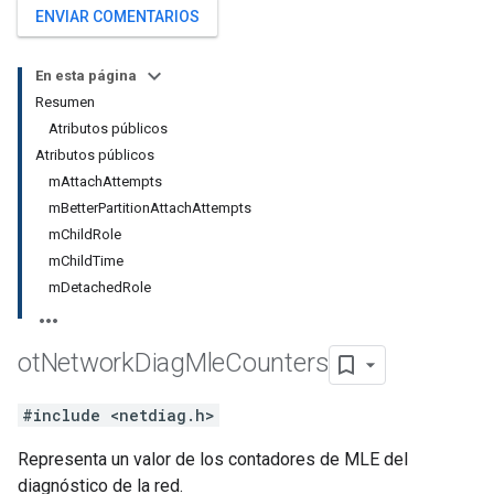
ENVIAR COMENTARIOS
En esta página
Resumen
Atributos públicos
Atributos públicos
mAttachAttempts
mBetterPartitionAttachAttempts
mChildRole
mChildTime
mDetachedRole
ot
Network
Diag
Mle
Counters
#include <netdiag.h>
Representa un valor de los contadores de MLE del
diagnóstico de la red.