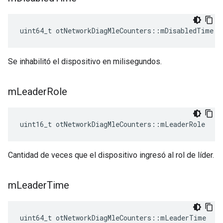
uint64_t otNetworkDiagMleCounters
::
mDisabledTime
Se inhabilitó el dispositivo en milisegundos.
m
Leader
Role
uint16_t otNetworkDiagMleCounters
::
mLeaderRole
Cantidad de veces que el dispositivo ingresó al rol de líder.
m
Leader
Time
uint64_t otNetworkDiagMleCounters
::
mLeaderTime