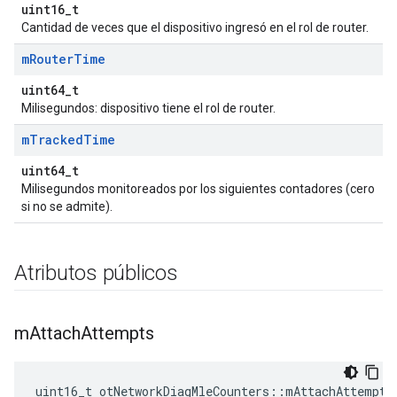
uint16_t
Cantidad de veces que el dispositivo ingresó en el rol de router.
m
Router
Time
uint64_t
Milisegundos: dispositivo tiene el rol de router.
m
Tracked
Time
uint64_t
Milisegundos monitoreados por los siguientes contadores (cero
si no se admite).
Atributos públicos
m
Attach
Attempts
uint16_t otNetworkDiagMleCounters
::
mAttachAttempts