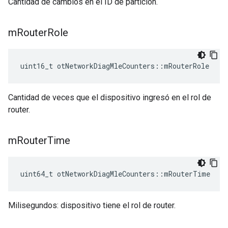
Cantidad de cambios en el ID de partición.
m
Router
Role
uint16_t otNetworkDiagMleCounters
::
mRouterRole
Cantidad de veces que el dispositivo ingresó en el rol de
router.
m
Router
Time
uint64_t otNetworkDiagMleCounters
::
mRouterTime
Milisegundos: dispositivo tiene el rol de router.