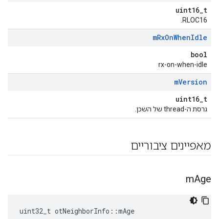
uint16_t
RLOC16.
m
Rx
On
When
Idle
bool
rx-on-when-idle
m
Version
uint16_t
גרסת ה-thread של השכן.
מאפיינים ציבוריים
m
Age
uint32_t otNeighborInfo
::
mAge