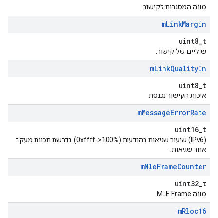
מונה המסגרות לקישור.
m
Link
Margin
uint8_t
שוליים של קישור.
m
Link
Quality
In
uint8_t
איכות הקישור נכנסת
m
Message
Error
Rate
uint16_t
(IPv6) שיעור שגיאות בהודעות (0xffff->100%). נדרשת תכונת מעקב
אחר שגיאות.
m
Mle
Frame
Counter
uint32_t
מונה MLE Frame.
m
Rloc16