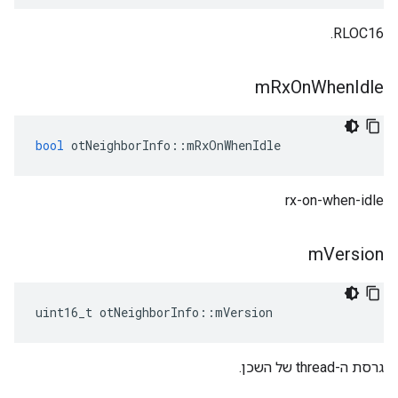
RLOC16.
m
Rx
On
When
Idle
bool
 otNeighborInfo
::
mRxOnWhenIdle
rx-on-when-idle
m
Version
uint16_t otNeighborInfo
::
mVersion
גרסת ה-thread של השכן.