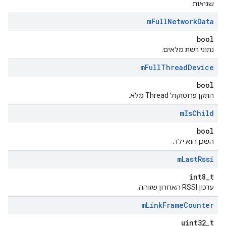
שגיאות.
m
Full
Network
Data
bool
נתוני רשת מלאים.
m
Full
Thread
Device
bool
התקן פרוטוקול Thread מלא.
m
Is
Child
bool
השכן הוא ילד.
m
Last
Rssi
int8_t
עדכון RSSI האחרון שזוהה.
m
Link
Frame
Counter
uint32_t