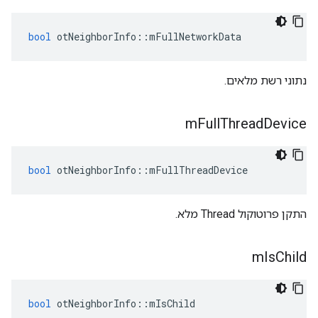
bool
 otNeighborInfo
::
mFullNetworkData
נתוני רשת מלאים.
m
Full
Thread
Device
bool
 otNeighborInfo
::
mFullThreadDevice
התקן פרוטוקול Thread מלא.
m
Is
Child
bool
 otNeighborInfo
::
mIsChild