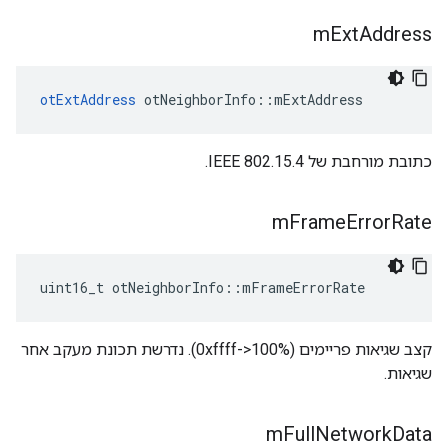
m
Ext
Address
otExtAddress
 otNeighborInfo
::
mExtAddress
כתובת מורחבת של IEEE 802.15.4.
m
Frame
Error
Rate
uint16_t otNeighborInfo
::
mFrameErrorRate
קצב שגיאות פריימים (0xffff->100%). נדרשת תכונת מעקב אחר
שגיאות.
m
Full
Network
Data