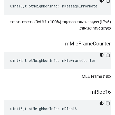
uint16_t otNeighborInfo
::
mMessageErrorRate
(IPv6) שיעור שגיאות בהודעות (0xffff->100%). נדרשת תכונת
מעקב אחר שגיאות.
m
Mle
Frame
Counter
uint32_t otNeighborInfo
::
mMleFrameCounter
מונה MLE Frame.
m
Rloc16
uint16_t otNeighborInfo
::
mRloc16