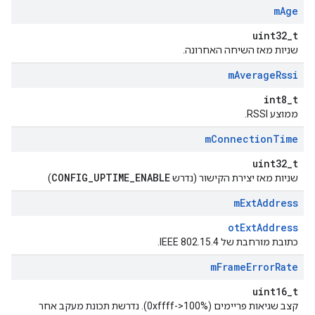
m
Age
uint32_t
שניות מאז השיחה האחרונה.
m
Average
Rssi
int8_t
ממוצע RSSI.
m
Connection
Time
uint32_t
CONFIG_UPTIME_ENABLE
שניות מאז יצירת הקישור (נדרש
)
m
Ext
Address
otExtAddress
כתובת מורחבת של IEEE 802.15.4.
m
Frame
Error
Rate
uint16_t
קצב שגיאות פריימים (0xffff->100%). נדרשת תכונת מעקב אחר