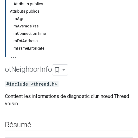
Attributs publics
Attributs publics
mAge
mAverageRssi
mConnectionTime
mExtAddress
mFrameErrorRate
ot
Neighbor
Info
#include <thread.h>
Contient les informations de diagnostic d'un nœud Thread
voisin.
Résumé