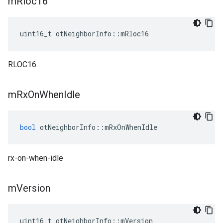
m
Rloc16
uint16_t otNeighborInfo
::
mRloc16
RLOC16.
m
Rx
On
When
Idle
bool
 otNeighborInfo
::
mRxOnWhenIdle
rx-on-when-idle
m
Version
uint16_t otNeighborInfo
::
mVersion