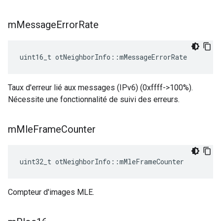
m
Message
Error
Rate
uint16_t otNeighborInfo
::
mMessageErrorRate
Taux d'erreur lié aux messages (IPv6) (0xffff->100%).
Nécessite une fonctionnalité de suivi des erreurs.
m
Mle
Frame
Counter
uint32_t otNeighborInfo
::
mMleFrameCounter
Compteur d'images MLE.