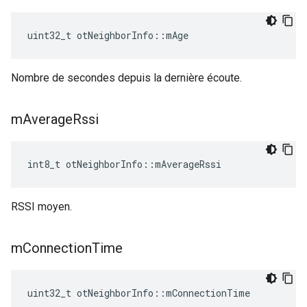
uint32_t otNeighborInfo
::
mAge
Nombre de secondes depuis la dernière écoute.
m
Average
Rssi
int8_t otNeighborInfo
::
mAverageRssi
RSSI moyen.
m
Connection
Time
uint32_t otNeighborInfo
::
mConnectionTime