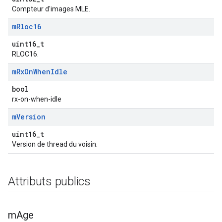
Compteur d'images MLE.
m
Rloc16
uint16_t
RLOC16.
m
Rx
On
When
Idle
bool
rx-on-when-idle
m
Version
uint16_t
Version de thread du voisin.
Attributs publics
m
Age