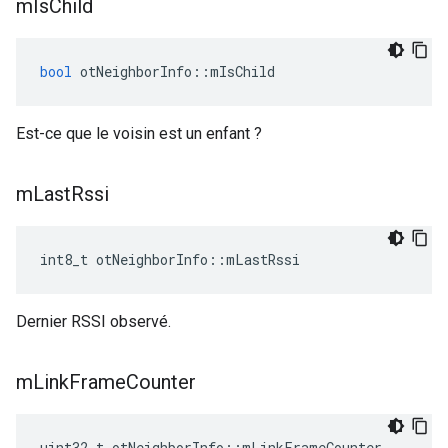
m
Is
Child
bool
 otNeighborInfo
::
mIsChild
Est-ce que le voisin est un enfant ?
m
Last
Rssi
int8_t otNeighborInfo
::
mLastRssi
Dernier RSSI observé.
m
Link
Frame
Counter
uint32_t otNeighborInfo
::
mLinkFrameCounter