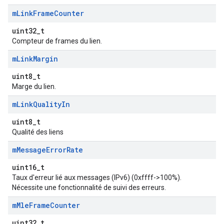
m
Link
Frame
Counter
uint32_t
Compteur de frames du lien.
m
Link
Margin
uint8_t
Marge du lien.
m
Link
Quality
In
uint8_t
Qualité des liens
m
Message
Error
Rate
uint16_t
Taux d'erreur lié aux messages (IPv6) (0xffff->100%).
Nécessite une fonctionnalité de suivi des erreurs.
m
Mle
Frame
Counter
uint32_t