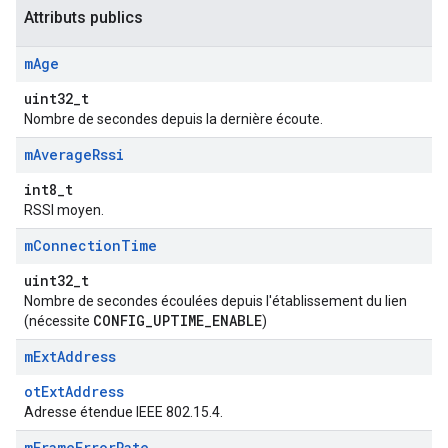
Attributs publics
m
Age
uint32_t
Nombre de secondes depuis la dernière écoute.
m
Average
Rssi
int8_t
RSSI moyen.
m
Connection
Time
uint32_t
Nombre de secondes écoulées depuis l'établissement du lien
CONFIG_UPTIME_ENABLE
(nécessite
)
m
Ext
Address
otExtAddress
Adresse étendue IEEE 802.15.4.
m
Frame
Error
Rate