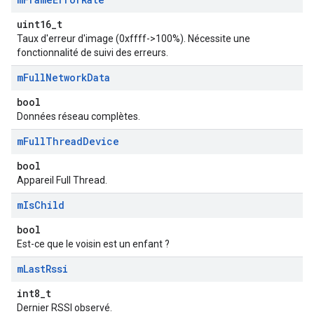
uint16_t
Taux d'erreur d'image (0xffff->100%). Nécessite une
fonctionnalité de suivi des erreurs.
m
Full
Network
Data
bool
Données réseau complètes.
m
Full
Thread
Device
bool
Appareil Full Thread.
m
Is
Child
bool
Est-ce que le voisin est un enfant ?
m
Last
Rssi
int8_t
Dernier RSSI observé.