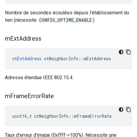
Nombre de secondes écoulées depuis l'établissement du
lien (nécessite
CONFIG_UPTIME_ENABLE
)
m
Ext
Address
otExtAddress
 otNeighborInfo
::
mExtAddress
Adresse étendue IEEE 802.15.4.
m
Frame
Error
Rate
uint16_t otNeighborInfo
::
mFrameErrorRate
Taux d'erreur d'image (0xffff->100%). Nécessite une