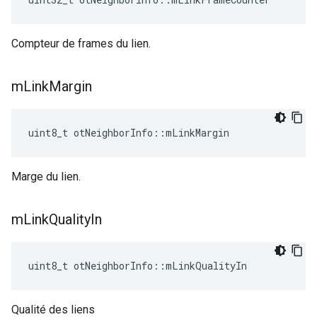
Compteur de frames du lien.
m
Link
Margin
uint8_t otNeighborInfo
::
mLinkMargin
Marge du lien.
m
Link
Quality
In
uint8_t otNeighborInfo
::
mLinkQualityIn
Qualité des liens