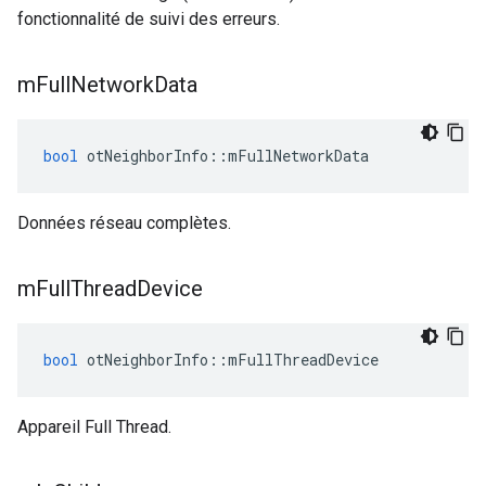
fonctionnalité de suivi des erreurs.
m
Full
Network
Data
bool
 otNeighborInfo
::
mFullNetworkData
Données réseau complètes.
m
Full
Thread
Device
bool
 otNeighborInfo
::
mFullThreadDevice
Appareil Full Thread.