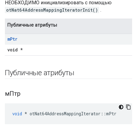
НЕОБХОДИМО инициализировать с помощью
otNat64AddressMappingIteratorInit()
.
Публичные атрибуты
m
Ptr
void *
Публичные атрибуты
мПтр
void
*
 otNat64AddressMappingIterator
::
mPtr