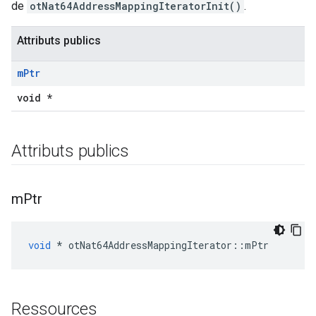
de
otNat64AddressMappingIteratorInit()
.
Attributs publics
m
Ptr
void *
Attributs publics
m
Ptr
void
*
 otNat64AddressMappingIterator
::
mPtr
Ressources