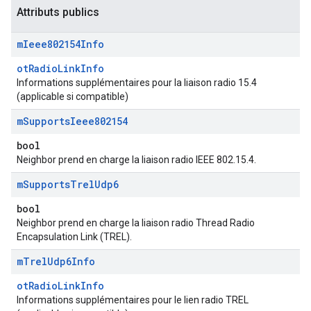
Attributs publics
m
Ieee802154Info
otRadioLinkInfo
Informations supplémentaires pour la liaison radio 15.4
(applicable si compatible)
m
Supports
Ieee802154
bool
Neighbor prend en charge la liaison radio IEEE 802.15.4.
m
Supports
Trel
Udp6
bool
Neighbor prend en charge la liaison radio Thread Radio
Encapsulation Link (TREL).
m
Trel
Udp6Info
otRadioLinkInfo
Informations supplémentaires pour le lien radio TREL