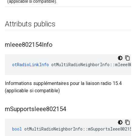
(applicable si compatible).
Attributs publics
m
Ieee802154Info
otRadioLinkInfo
 otMultiRadioNeighborInfo
::
mIeee802
Informations supplémentaires pour la liaison radio 15.4
(applicable si compatible)
m
Supports
Ieee802154
bool
 otMultiRadioNeighborInfo
::
mSupportsIeee802154