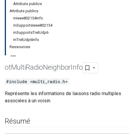
Attributs publics
Attributs publics
mIeee802154Info
mSupportsIeee802154
mSupportsTrelUdp6
mTrelUdp6Info
Ressources
ot
Multi
Radio
Neighbor
Info
#include <multi_radio.h>
Représente les informations de liaisons radio multiples
associées à un voisin.
Résumé