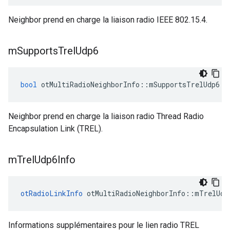
Neighbor prend en charge la liaison radio IEEE 802.15.4.
m
Supports
Trel
Udp6
bool
 otMultiRadioNeighborInfo
::
mSupportsTrelUdp6
Neighbor prend en charge la liaison radio Thread Radio
Encapsulation Link (TREL).
m
Trel
Udp6Info
otRadioLinkInfo
 otMultiRadioNeighborInfo
::
mTrelUdp
Informations supplémentaires pour le lien radio TREL