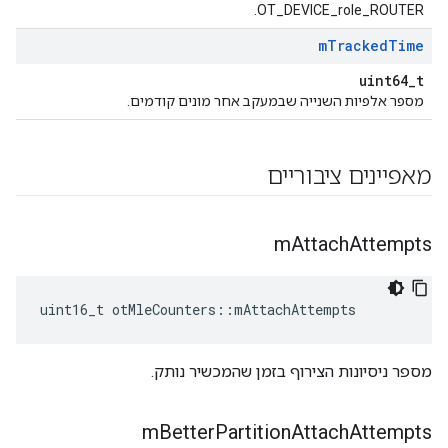
OT_DEVICE_role_ROUTER.
m
Tracked
Time
uint64_t
מספר אלפיות השנייה שבמעקב אחר מונים קודמים.
מאפיינים ציבוריים
m
Attach
Attempts
uint16_t otMleCounters
::
mAttachAttempts
מספר ניסיונות הצירוף בזמן שהמכשיר נותק.
m
Better
Partition
Attach
Attempts