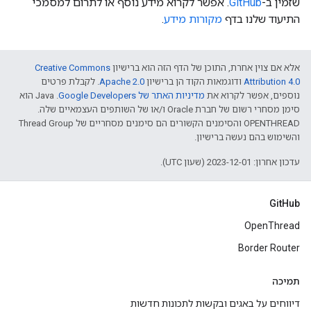
שזמין ב-
GitHub
. אפשר לקרוא מידע נוסף או לתרום למסמכי
התיעוד שלנו בדף
מקורות מידע
.
אלא אם צוין אחרת, התוכן של הדף הזה הוא ברישיון
Creative Commons
Attribution 4.0‏
ודוגמאות הקוד הן ברישיון
Apache 2.0‏
. לקבלת פרטים
נוספים, אפשר לקרוא את
מדיניות האתר של Google Developers‏
.‏ Java הוא
סימן מסחרי רשום של חברת Oracle ו/או של השותפים העצמאיים שלה.
‫OPENTHREAD והסימנים הקשורים הם סימנים מסחריים של Thread Group
והשימוש בהם נעשה ברישיון.
עדכון אחרון: 2023-12-01 (שעון UTC).
GitHub
OpenThread
Border Router
תמיכה
דיווחים על באגים ובקשות לתכונות חדשות