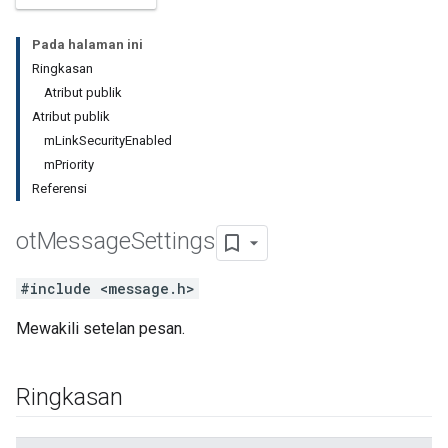
Pada halaman ini
Ringkasan
Atribut publik
Atribut publik
mLinkSecurityEnabled
mPriority
Referensi
ot
Message
Settings
#include <message.h>
Mewakili setelan pesan.
Ringkasan