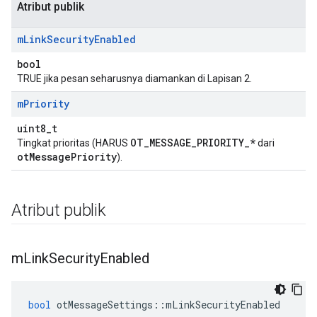
Atribut publik
m
Link
Security
Enabled
bool
TRUE jika pesan seharusnya diamankan di Lapisan 2.
m
Priority
uint8_t
OT_MESSAGE_PRIORITY_*
Tingkat prioritas (HARUS
dari
otMessagePriority
).
Atribut publik
m
Link
Security
Enabled
bool
 otMessageSettings
::
mLinkSecurityEnabled