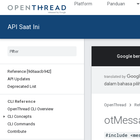
Platform
Panduan
API Saat Ini
Google ber
Reference [9d6aacb942]
API Updates
dalam bahasa pil
Deprecated List
CLI Reference
OpenThread
Re
Open
Thread CLI Overview
ot
Mess
CLI Concepts
CLI Commands
Contribute
#include <me