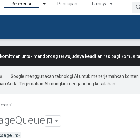
Referensi
Pengujian
Lainnya
komitmen untuk mendorong terwujudnya keadilan ras bagi komunitas
Google menggunakan teknologi AI untuk menerjemahkan konten 
ihan Anda. Terjemahan AI mungkin mengandung kesalahan.
ferensi
age
Queue
ssage.h>