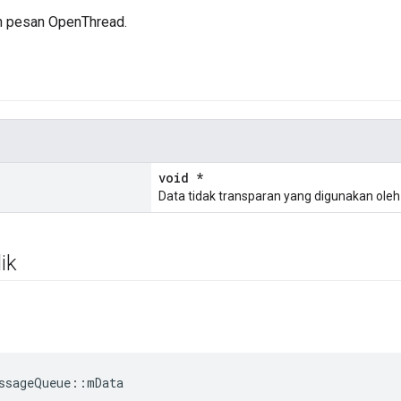
n pesan OpenThread.
void *
Data tidak transparan yang digunakan oleh
ik
ssageQueue
::
mData