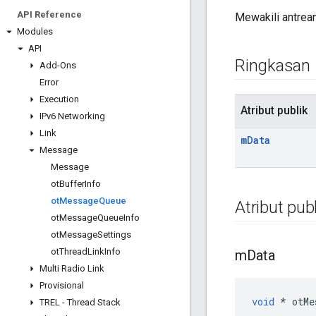
API Reference
Mewakili antrea
Modules
API
Ringkasan
Add-Ons
Error
Execution
Atribut publik
IPv6 Networking
Link
m
Data
Message
Message
ot
Buffer
Info
ot
Message
Queue
Atribut publ
ot
Message
Queue
Info
ot
Message
Settings
ot
Thread
Link
Info
m
Data
Multi Radio Link
Provisional
void
*
 otMe
TREL - Thread Stack