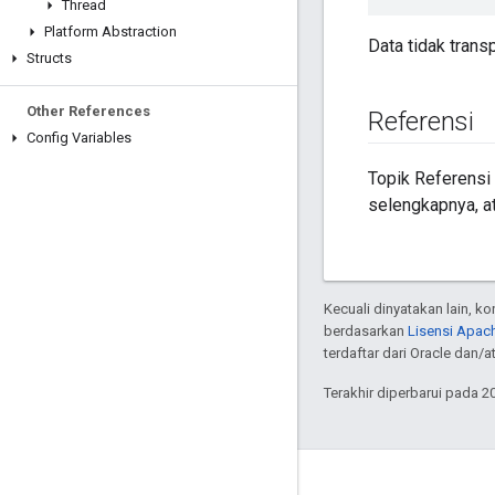
Thread
Platform Abstraction
Data tidak trans
Structs
Other References
Referensi
Config Variables
Topik Referensi
selengkapnya, at
Kecuali dinyatakan lain, k
berdasarkan
Lisensi Apach
terdaftar dari Oracle dan/
Terakhir diperbarui pada 2
GitHub