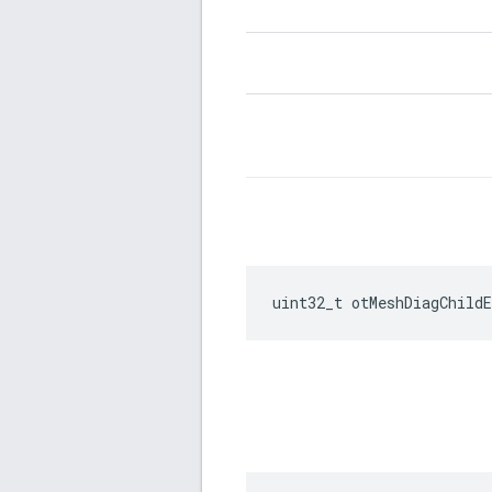
uint32_t otMeshDiagChildE