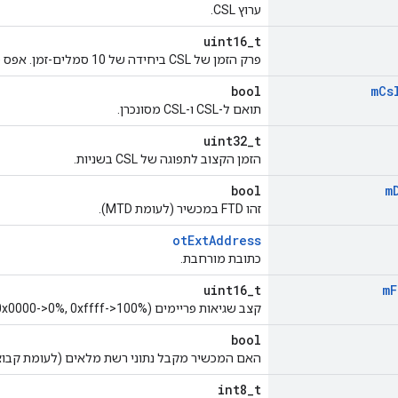
ערוץ CSL.
uint16_t
פרק הזמן של CSL ביחידה של 10 סמלים-זמן. אפס מציין ש-CSL מושבת.
bool
m
Cs
תואם ל-CSL ו-CSL מסונכרן.
uint32_t
הזמן הקצוב לתפוגה של CSL בשניות.
bool
m
זהו FTD במכשיר (לעומת MTD).
otExtAddress
כתובת מורחבת.
uint16_t
m
F
קצב שגיאות פריימים (0x0000->0%, 0xffff->100%).
bool
האם המכשיר מקבל נתוני רשת מלאים (לעומת קבוצ
int8_t