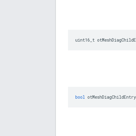
uint16_t otMeshDiagChildE
bool
 otMeshDiagChildEntry