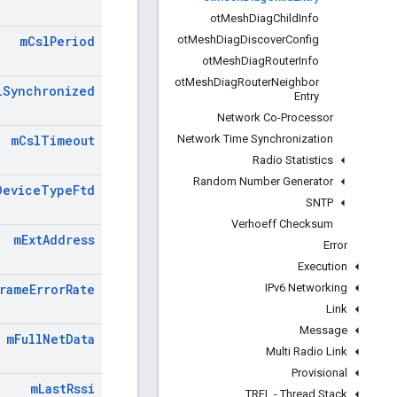
ot
Mesh
Diag
Child
Info
ot
Mesh
Diag
Discover
Config
m
Csl
Period
ot
Mesh
Diag
Router
Info
ot
Mesh
Diag
Router
Neighbor
l
Synchronized
Entry
Network Co-Processor
Network Time Synchronization
m
Csl
Timeout
Radio Statistics
Random Number Generator
Device
Type
Ftd
SNTP
Verhoeff Checksum
m
Ext
Address
Error
Execution
IPv6 Networking
rame
Error
Rate
Link
Message
m
Full
Net
Data
Multi Radio Link
Provisional
m
Last
Rssi
TREL - Thread Stack