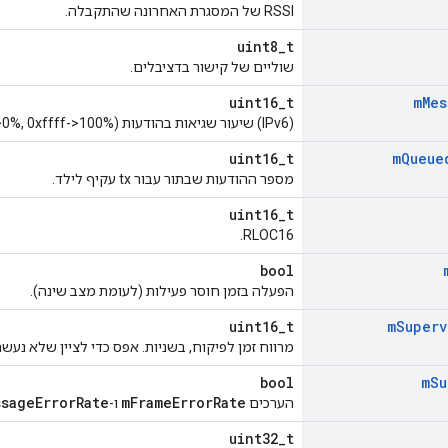
RSSI של המסגרת האחרונה שהתקבלה.
uint8_t
שוליים של קישור בדציבלים.
uint16_t
m
Mes
(IPv6) שיעור שגיאות בהודעות (0x0000->0%, 0xffff->100%).
uint16_t
m
Queue
מספר ההודעות שבתור עבור tx עקיף לילד.
uint16_t
RLOC16.
bool
הפעלה בזמן חוסר פעילות (לעומת מצב שינה).
uint16_t
m
Superv
מרווח זמן לפיקוח, בשניות. אפס כדי לציין שלא נעש
bool
m
Su
ssageErrorRate
mFrameErrorRate
הערכים
ו-
uint32_t