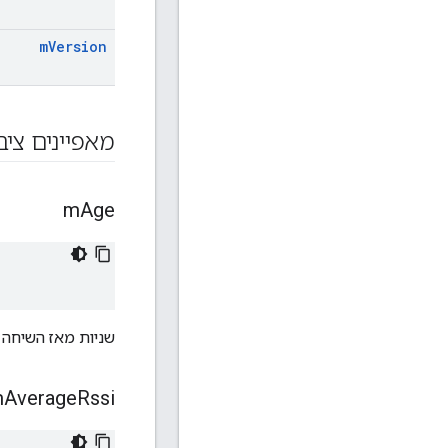
m
Version
מאפיינים ציב
m
Age
שניות מאז השיחה ה
m
Average
Rssi