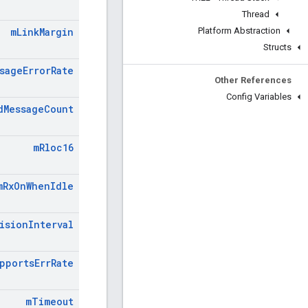
Thread
Platform Abstraction
m
Link
Margin
Structs
sage
Error
Rate
Other References
Config Variables
d
Message
Count
m
Rloc16
m
Rx
On
When
Idle
ision
Interval
pports
Err
Rate
m
Timeout