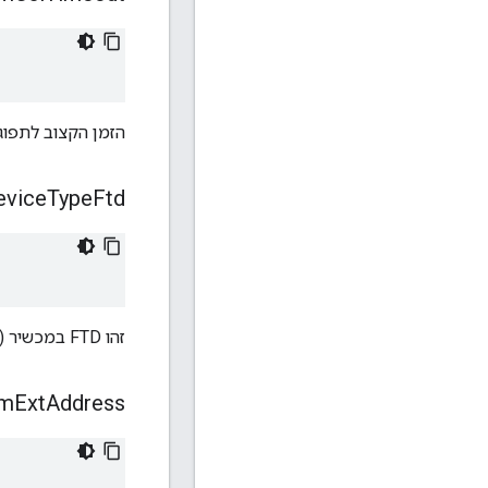
הזמן הקצוב לתפוגה של CSL
evice
Type
Ftd
זהו FTD במכשיר (לעומת MTD).
m
Ext
Address