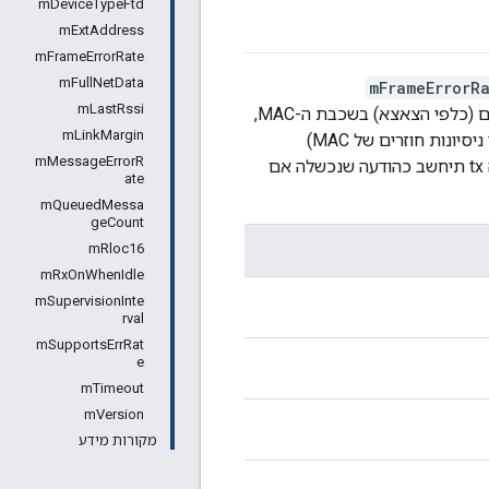
mDeviceTypeFtd
mExtAddress
mFrameErrorRate
mFullNetData
mFrameErrorR
mLastRssi
חוקיים. קצב שגיאות הפריימים עוקב אחר שגיאות tx של פריימים (כלפי הצאצא) בשכבת ה-MAC,
mLinkMargin
עוקב אחר שיעור השגיאות של IPv6 (מעל שכבת ה-MAC ואחרי ניסיונות חוזרים של MAC)
mMessageErrorR
כשנפילת הודעת IPv6. לדוגמה, אם ההודעה גדולה ומצריכה פיצול של 6LoWPAN, ההודעה tx תיחשב כהודעה שנכשלה אם
ate
mQueuedMessa
geCount
mRloc16
mRxOnWhenIdle
mSupervisionInte
rval
mSupportsErrRat
e
mTimeout
mVersion
מקורות מידע