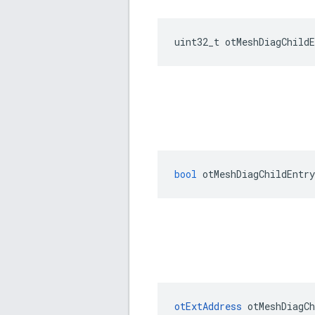
uint32_t otMeshDiagChildE
bool
 otMeshDiagChildEntry
otExtAddress
 otMeshDiagCh