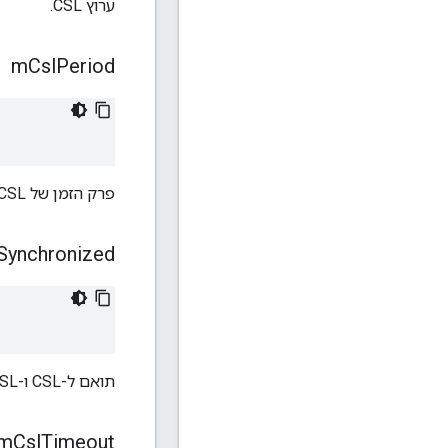
ערוץ CSL.
m
Csl
Period
פרק הזמן של CSL ביחידה של 10 סמלים-זמן. אפס מציין ש-CSL מושבת.
Synchronized
תואם ל-CSL ו-CSL מסונכרן.
m
Csl
Timeout