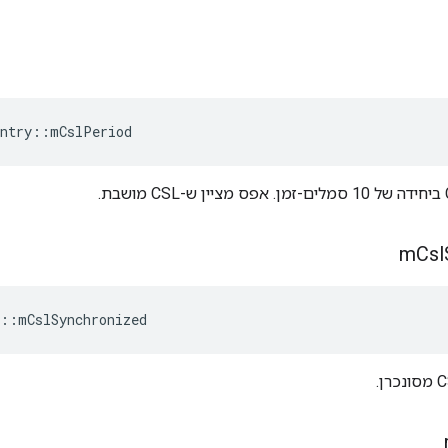
ntry
::
mCslPeriod
m
Csl
::
mCslSynchronized