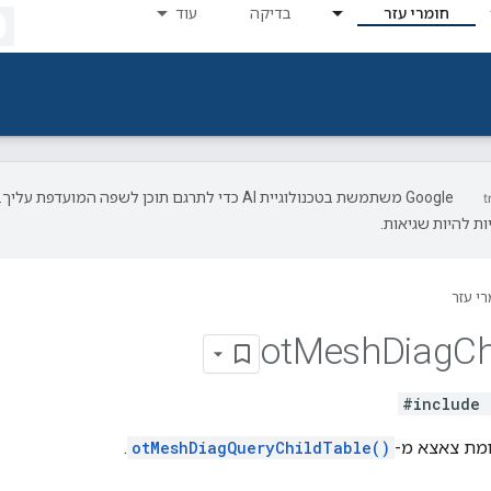
חומרי עזר
בדיקה
עוד
‫Google משתמשת בטכנולוגיית AI כדי לתרגם תוכן לשפה המועדפת עליך.
ת להיות שגיאות.
רי עזר
ot
Mesh
Diag
Ch
#include 
ומת צאצא מ-
otMeshDiagQueryChildTable()
.