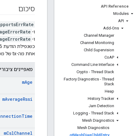
API Reference
סיכום
Modules
API
pportsErrRate
Add-Ons
ו-
ageErrorRate
Channel Manager
ו-
ageErrorRate
Channel Monitoring
Child Supervision
אחת מה-tx של מסגרת המקטע שלה נכשלת (לדוגמה, אף פעם לא הופעלה).
Co
AP
Command Line Interface
מאפיינים ציבורי
Crypto - Thread Stack
Factory Diagnostics - Thread
m
Age
Stack
Heap
History Tracker
m
Average
Rssi
Jam Detection
Logging - Thread Stack
onnection
Time
Mesh Diagnostics
Mesh Diagnostics
m
Csl
Channel
ot
Mesh
Diag
Child
Entry