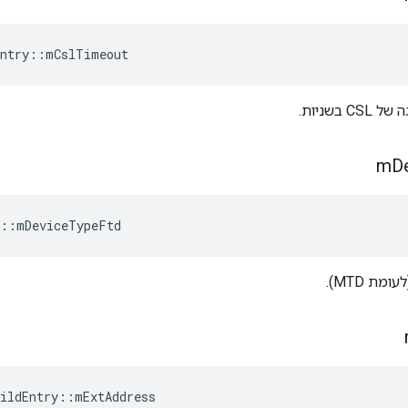
ntry
::
mCslTimeout
 בשניות.
m
D
::
mDeviceTypeFtd
ildEntry
::
mExtAddress