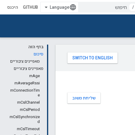
/
GITHUB
היכנס
בדף הזה
סיכום
מאפיינים ציבוריים
מאפיינים ציבוריים
mAge
mAverageRssi
mConnectionTim
e
שליחת משוב
mCslChannel
mCslPeriod
mCslSynchronize
d
mCslTimeout