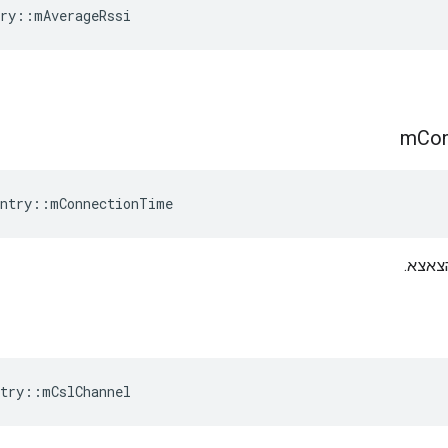
ry
::
mAverageRssi
m
Con
ntry
::
mConnectionTime
הצאצא.
try
::
mCslChannel