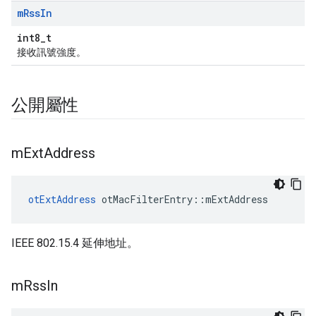
m
Rss
In
int8_t
接收訊號強度。
公開屬性
m
Ext
Address
otExtAddress
 otMacFilterEntry
::
mExtAddress
IEEE 802.15.4 延伸地址。
m
Rss
In