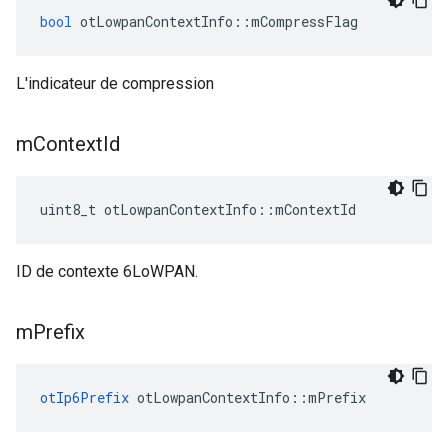
bool
 otLowpanContextInfo
::
mCompressFlag
L'indicateur de compression
m
Context
Id
uint8_t otLowpanContextInfo
::
mContextId
ID de contexte 6LoWPAN.
m
Prefix
otIp6Prefix
 otLowpanContextInfo
::
mPrefix