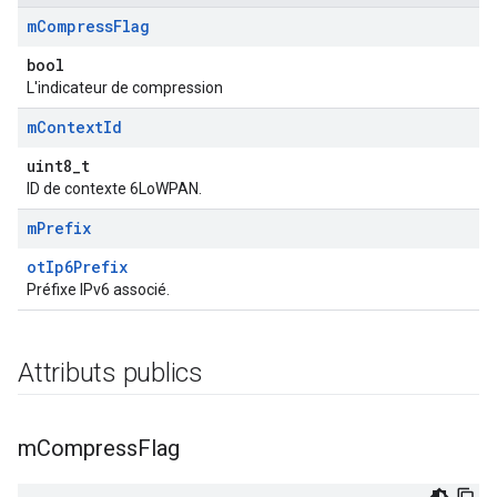
m
Compress
Flag
bool
L'indicateur de compression
m
Context
Id
uint8_t
ID de contexte 6LoWPAN.
m
Prefix
otIp6Prefix
Préfixe IPv6 associé.
Attributs publics
m
Compress
Flag