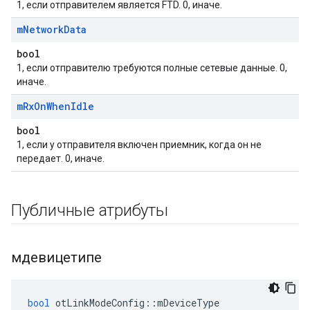
1, если отправителем является FTD. 0, иначе.
m
Network
Data
bool
1, если отправителю требуются полные сетевые данные. 0,
иначе.
m
Rx
On
When
Idle
bool
1, если у отправителя включен приемник, когда он не
передает. 0, иначе.
Публичные атрибуты
мдевицетипе
bool
 otLinkModeConfig
::
mDeviceType