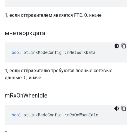
1, если отправителем является FTD. 0, иначе.
мнетворкдата
bool
 otLinkModeConfig
::
mNetworkData
1, если отправителю требуются полные сетевые
данные. 0, иначе.
m
Rx
On
When
Idle
bool
 otLinkModeConfig
::
mRxOnWhenIdle