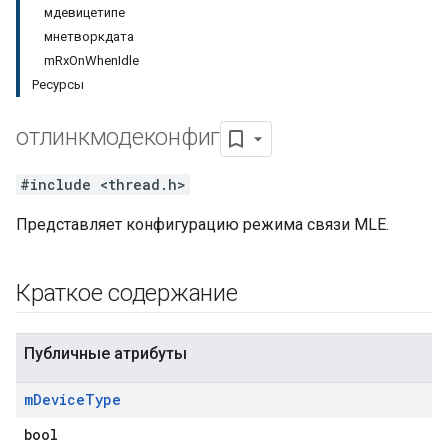
мдевицетипе
мнетворкдата
mRxOnWhenIdle
Ресурсы
отлинкмодеконфиг
#include <thread.h>
Представляет конфигурацию режима связи MLE.
Краткое содержание
Публичные атрибуты
m
Device
Type
bool