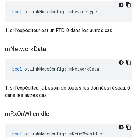
bool
 otLinkModeConfig
::
mDeviceType
1, si l'expéditeur est un FTD. 0 dans les autres cas.
m
Network
Data
bool
 otLinkModeConfig
::
mNetworkData
1, si l'expéditeur a besoin de toutes les données réseau. 0
dans les autres cas.
m
Rx
On
When
Idle
bool
 otLinkModeConfig
::
mRxOnWhenIdle