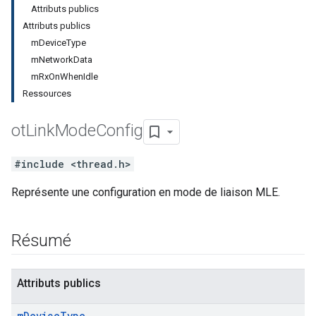
Attributs publics
Attributs publics
mDeviceType
mNetworkData
mRxOnWhenIdle
Ressources
ot
Link
Mode
Config
#include <thread.h>
Représente une configuration en mode de liaison MLE.
Résumé
Attributs publics
m
Device
Type