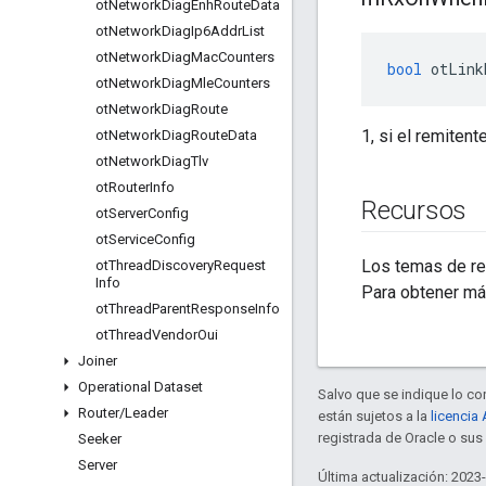
ot
Network
Diag
Enh
Route
Data
ot
Network
Diag
Ip6Addr
List
ot
Network
Diag
Mac
Counters
bool
 otLink
ot
Network
Diag
Mle
Counters
ot
Network
Diag
Route
1, si el remitent
ot
Network
Diag
Route
Data
ot
Network
Diag
Tlv
ot
Router
Info
Recursos
ot
Server
Config
ot
Service
Config
Los temas de ref
ot
Thread
Discovery
Request
Info
Para obtener má
ot
Thread
Parent
Response
Info
ot
Thread
Vendor
Oui
Joiner
Operational Dataset
Salvo que se indique lo con
Router
/
Leader
están sujetos a la
licencia
registrada de Oracle o su
Seeker
Server
Última actualización: 2023