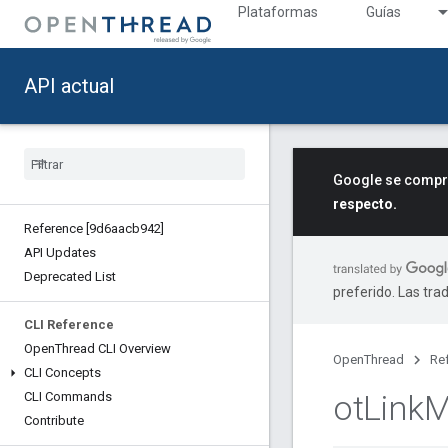
Plataformas
Guías
API actual
Google se compro
respecto.
Reference [9d6aacb942]
API Updates
Deprecated List
preferido. Las tra
CLI Reference
Open
Thread CLI Overview
OpenThread
Re
CLI Concepts
ot
Link
M
CLI Commands
Contribute