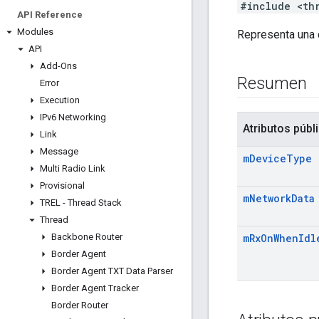
#include <th
API Reference
Modules
Representa una 
API
Add-Ons
Resumen
Error
Execution
IPv6 Networking
Atributos públ
Link
Message
m
Device
Type
Multi Radio Link
Provisional
m
Network
Data
TREL - Thread Stack
Thread
Backbone Router
m
Rx
On
When
Idl
Border Agent
Border Agent TXT Data Parser
Border Agent Tracker
Border Router