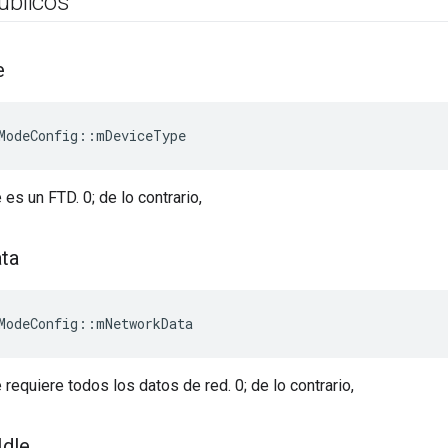
úblicos
e
ModeConfig
::
mDeviceType
e es un FTD. 0; de lo contrario,
ta
ModeConfig
::
mNetworkData
e requiere todos los datos de red. 0; de lo contrario,
Idle