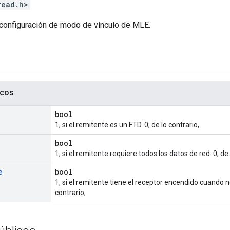
read.h>
configuración de modo de vínculo de MLE.
icos
bool
1, si el remitente es un FTD. 0; de lo contrario,
bool
1, si el remitente requiere todos los datos de red. 0; de 
e
bool
1, si el remitente tiene el receptor encendido cuando n
contrario,