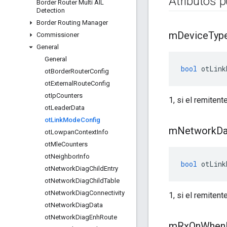
Atributos p
Border Router Multi AIL
Detection
Border Routing Manager
m
Device
Typ
Commissioner
General
General
bool
 otLink
ot
Border
Router
Config
ot
External
Route
Config
ot
Ip
Counters
1, si el remitent
ot
Leader
Data
ot
Link
Mode
Config
m
Network
Da
ot
Lowpan
Context
Info
ot
Mle
Counters
ot
Neighbor
Info
bool
 otLink
ot
Network
Diag
Child
Entry
ot
Network
Diag
Child
Table
ot
Network
Diag
Connectivity
1, si el remitent
ot
Network
Diag
Data
ot
Network
Diag
Enh
Route
m
Rx
On
When