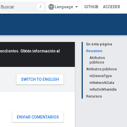
/
GITHUB
ACCEDER
En esta página
cendientes.
Obtén información al
Resumen
Atributos
públicos
Atributos públicos
mDeviceType
mNetworkData
mRxOnWhenIdle
Recursos
ENVIAR COMENTARIOS