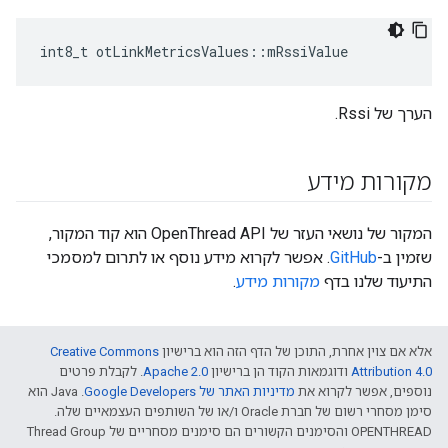
int8_t otLinkMetricsValues
::
mRssiValue
הערך של Rssi.
מקורות מידע
המקור של נושאי העזר של OpenThread API הוא קוד המקור,
שזמין ב-
GitHub
. אפשר לקרוא מידע נוסף או לתרום למסמכי
התיעוד שלנו בדף
מקורות מידע
.
אלא אם צוין אחרת, התוכן של הדף הזה הוא ברישיון
Creative Commons
Attribution 4.0‏
ודוגמאות הקוד הן ברישיון
Apache 2.0‏
. לקבלת פרטים
נוספים, אפשר לקרוא את
מדיניות האתר של Google Developers‏
.‏ Java הוא
סימן מסחרי רשום של חברת Oracle ו/או של השותפים העצמאיים שלה.
‫OPENTHREAD והסימנים הקשורים הם סימנים מסחריים של Thread Group