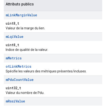
Attributs publics
m
Link
Margin
Value
uint8_t
Valeur de la marge du lien.
m
Lqi
Value
uint8_t
Indice de qualité de la valeur.
m
Metrics
otLinkMetrics
Spécifie les valeurs des métriques présentes/incluses.
m
Pdu
Count
Value
uint32_t
Valeur du nombre de Pdu.
m
Rssi
Value