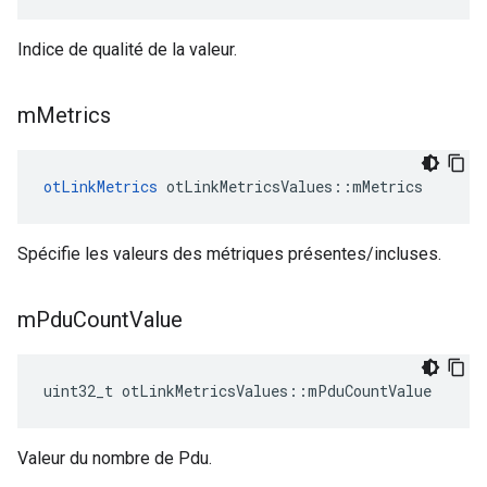
Indice de qualité de la valeur.
m
Metrics
otLinkMetrics
 otLinkMetricsValues
::
mMetrics
Spécifie les valeurs des métriques présentes/incluses.
m
Pdu
Count
Value
uint32_t otLinkMetricsValues
::
mPduCountValue
Valeur du nombre de Pdu.