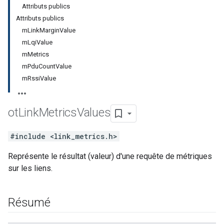
Attributs publics
Attributs publics
mLinkMarginValue
mLqiValue
mMetrics
mPduCountValue
mRssiValue
ot
Link
Metrics
Values
#include <link_metrics.h>
Représente le résultat (valeur) d'une requête de métriques
sur les liens.
Résumé