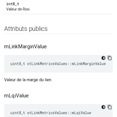
int8_t
Valeur de Rssi.
Attributs publics
m
Link
Margin
Value
uint8_t otLinkMetricsValues
::
mLinkMarginValue
Valeur de la marge du lien.
m
Lqi
Value
uint8_t otLinkMetricsValues
::
mLqiValue