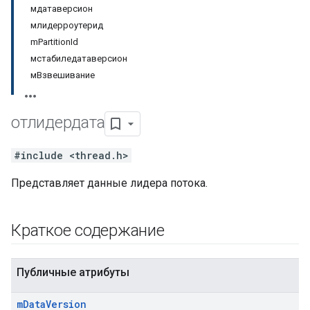
мдатаверсион
млидерроутерид
mPartitionId
мстабиледатаверсион
мВзвешивание
отлидердата
#include <thread.h>
Представляет данные лидера потока.
Краткое содержание
Публичные атрибуты
m
Data
Version