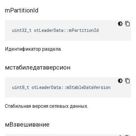
m
Partition
Id
uint32_t otLeaderData
::
mPartitionId
Идентификатор раздела.
мстабиледатаверсион
uint8_t otLeaderData
::
mStableDataVersion
Стабильная версия сетевых данных.
мВзвешивание