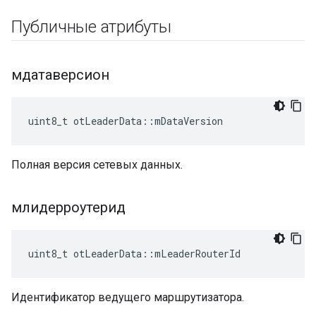
Публичные атрибуты
мдатаверсион
uint8_t otLeaderData
::
mDataVersion
Полная версия сетевых данных.
млидерроутерид
uint8_t otLeaderData
::
mLeaderRouterId
Идентификатор ведущего маршрутизатора.