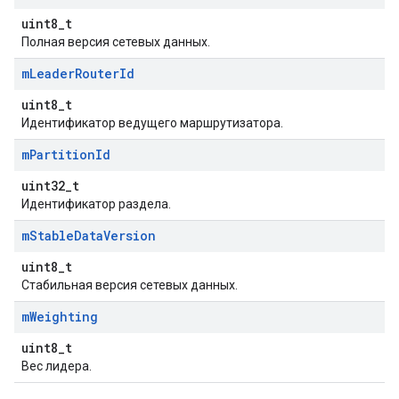
uint8_t
Полная версия сетевых данных.
m
Leader
Router
Id
uint8_t
Идентификатор ведущего маршрутизатора.
m
Partition
Id
uint32_t
Идентификатор раздела.
m
Stable
Data
Version
uint8_t
Стабильная версия сетевых данных.
m
Weighting
uint8_t
Вес лидера.