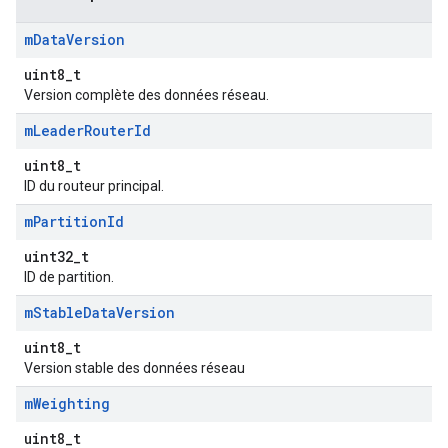
m
Data
Version
uint8_t
Version complète des données réseau.
m
Leader
Router
Id
uint8_t
ID du routeur principal.
m
Partition
Id
uint32_t
ID de partition.
m
Stable
Data
Version
uint8_t
Version stable des données réseau
m
Weighting
uint8_t