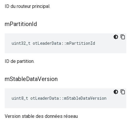
ID du routeur principal.
m
Partition
Id
uint32_t otLeaderData
::
mPartitionId
ID de partition.
m
Stable
Data
Version
uint8_t otLeaderData
::
mStableDataVersion
Version stable des données réseau