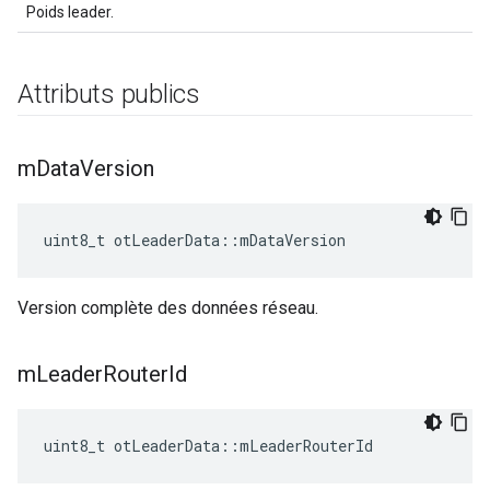
Poids leader.
Attributs publics
m
Data
Version
uint8_t otLeaderData
::
mDataVersion
Version complète des données réseau.
m
Leader
Router
Id
uint8_t otLeaderData
::
mLeaderRouterId