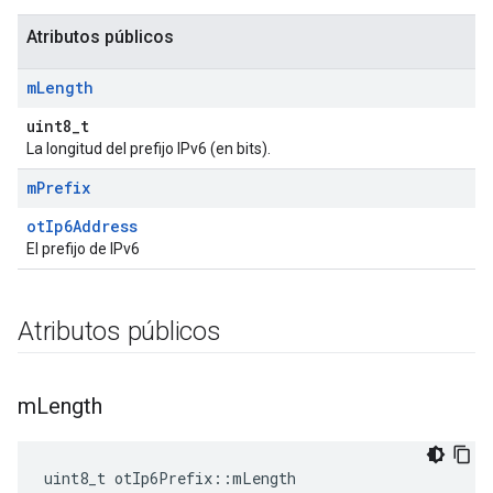
Atributos públicos
m
Length
uint8_t
La longitud del prefijo IPv6 (en bits).
m
Prefix
otIp6Address
El prefijo de IPv6
Atributos públicos
m
Length
uint8_t otIp6Prefix
::
mLength