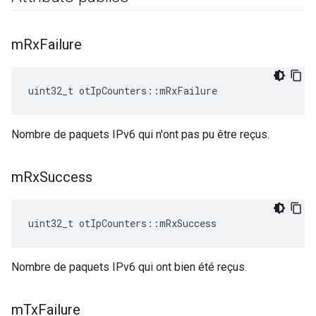
m
Rx
Failure
uint32_t otIpCounters
::
mRxFailure
Nombre de paquets IPv6 qui n'ont pas pu être reçus.
m
Rx
Success
uint32_t otIpCounters
::
mRxSuccess
Nombre de paquets IPv6 qui ont bien été reçus.
m
Tx
Failure