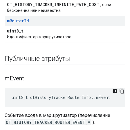
OT_HISTORY_TRACKER_INFINITE_PATH_COST
, если
бесконечна или неизвестна.
m
Router
Id
uint8_t
Идентификатор маршрутизатора.
Публичные атрибуты
m
Event
uint8_t otHistoryTrackerRouterInfo
::
mEvent
Событие входа в маршрутизатор (перечисление
OT_HISTORY_TRACKER_ROUTER_EVENT_*
).