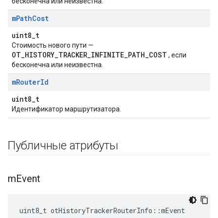
бесконечна или неизвестна.
m
Path
Cost
uint8_t
Стоимость нового пути —
OT_HISTORY_TRACKER_INFINITE_PATH_COST
, если
бесконечна или неизвестна.
m
Router
Id
uint8_t
Идентификатор маршрутизатора.
Публичные атрибуты
m
Event
uint8_t otHistoryTrackerRouterInfo
::
mEvent