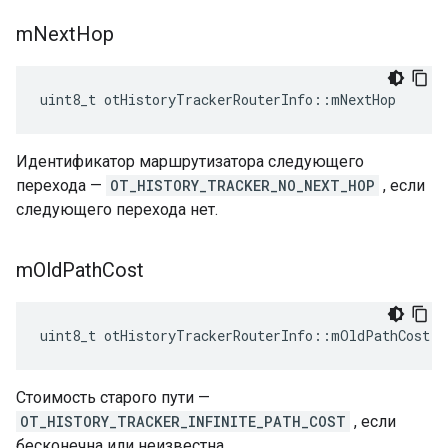
m
Next
Hop
uint8_t otHistoryTrackerRouterInfo
::
mNextHop
Идентификатор маршрутизатора следующего
перехода —
OT_HISTORY_TRACKER_NO_NEXT_HOP
, если
следующего перехода нет.
m
Old
Path
Cost
uint8_t otHistoryTrackerRouterInfo
::
mOldPathCost
Стоимость старого пути —
OT_HISTORY_TRACKER_INFINITE_PATH_COST
, если
бесконечна или неизвестна.