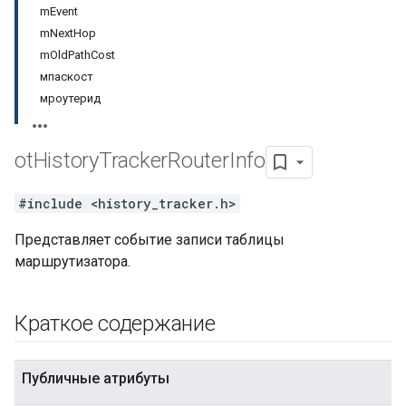
mEvent
mNextHop
mOldPathCost
мпаскост
мроутерид
ot
History
Tracker
Router
Info
#include <history_tracker.h>
Представляет событие записи таблицы
маршрутизатора.
Краткое содержание
Публичные атрибуты