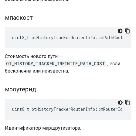
мпаскост
uint8_t otHistoryTrackerRouterInfo
::
mPathCost
Стоимость нового пути —
OT_HISTORY_TRACKER_INFINITE_PATH_COST
, если
бесконечна или неизвестна.
мроутерид
uint8_t otHistoryTrackerRouterInfo
::
mRouterId
Идентификатор маршрутизатора.