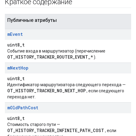
Краткое содержание
Публичные атрибуты
m
Event
uint8_t
Событие входа в маршрутизатор (перечисление
OT_HISTORY_TRACKER_ROUTER_EVENT_*
).
m
Next
Hop
uint8_t
Идентификатор маршрутизатора следующего перехода —
OT_HISTORY_TRACKER_NO_NEXT_HOP
, если следующего
перехода нет.
m
Old
Path
Cost
uint8_t
Стоимость старого пути —
OT_HISTORY_TRACKER_INFINITE_PATH_COST
, если