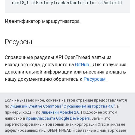
uint8_t otHistoryTrackerRouterInfo
::
mRouterId
Идентификатор маршрутизатора.
Ресурсы
Справочные разделы API OpenThread взяты из
исходного кода, доступного на
GitHub
. Для получения
дополнительной информации или внесения вклада в
нашу документацию обратитесь к
Ресурсам
.
Если не указано иное, контент на этой странице предоставляется
по
лицензии Creative Commons "С указанием авторства 4.0"
, а
примеры кода – по
лицензии Apache 2.0
. Подробнее об этом
написано в
правилах сайта Google Developers
. Java – это
зарегистрированный товарный знак корпорации Oracle и/или ее
аффилированных лиц. OPENTHREAD и связанные с ним торговые