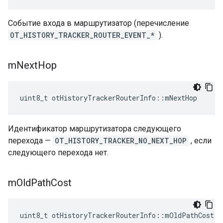
Событие входа в маршрутизатор (перечисление
OT_HISTORY_TRACKER_ROUTER_EVENT_*
).
m
Next
Hop
uint8_t otHistoryTrackerRouterInfo
::
mNextHop
Идентификатор маршрутизатора следующего
перехода —
OT_HISTORY_TRACKER_NO_NEXT_HOP
, если
следующего перехода нет.
m
Old
Path
Cost
uint8_t otHistoryTrackerRouterInfo
::
mOldPathCost