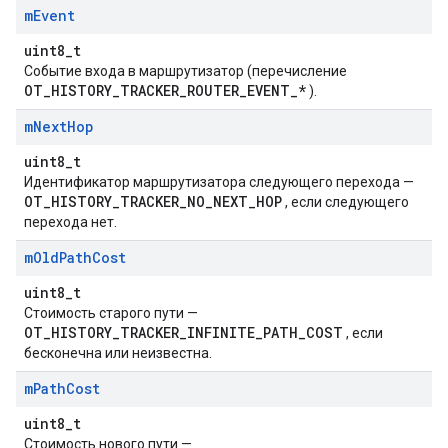
m
Event
uint8_t
Событие входа в маршрутизатор (перечисление
OT_HISTORY_TRACKER_ROUTER_EVENT_*
).
m
Next
Hop
uint8_t
Идентификатор маршрутизатора следующего перехода —
OT_HISTORY_TRACKER_NO_NEXT_HOP
, если следующего
перехода нет.
m
Old
Path
Cost
uint8_t
Стоимость старого пути —
OT_HISTORY_TRACKER_INFINITE_PATH_COST
, если
бесконечна или неизвестна.
m
Path
Cost
uint8_t
Стоимость нового пути —