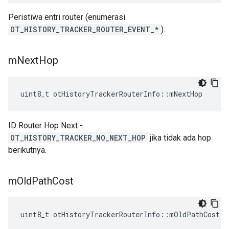
Peristiwa entri router (enumerasi
OT_HISTORY_TRACKER_ROUTER_EVENT_*
).
m
Next
Hop
uint8_t otHistoryTrackerRouterInfo
::
mNextHop
ID Router Hop Next -
OT_HISTORY_TRACKER_NO_NEXT_HOP
jika tidak ada hop
berikutnya.
m
Old
Path
Cost
uint8_t otHistoryTrackerRouterInfo
::
mOldPathCost