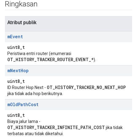
Ringkasan
Atribut publik
m
Event
uint8_t
Peristiwa entri router (enumerasi
OT_HISTORY_TRACKER_ROUTER_EVENT_*
).
m
Next
Hop
uint8_t
OT_HISTORY_TRACKER_NO_NEXT_HOP
ID Router Hop Next -
jika tidak ada hop berikutnya.
m
Old
Path
Cost
uint8_t
Biaya jalur lama -
OT_HISTORY_TRACKER_INFINITE_PATH_COST
jika tidak
terbatas atau tidak diketahui.