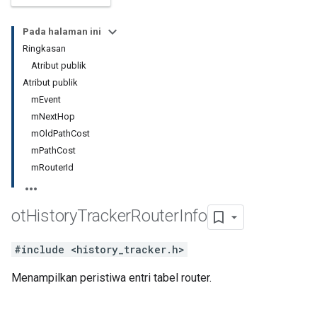
Pada halaman ini
Ringkasan
Atribut publik
Atribut publik
mEvent
mNextHop
mOldPathCost
mPathCost
mRouterId
ot
History
Tracker
Router
Info
#include <history_tracker.h>
Menampilkan peristiwa entri tabel router.