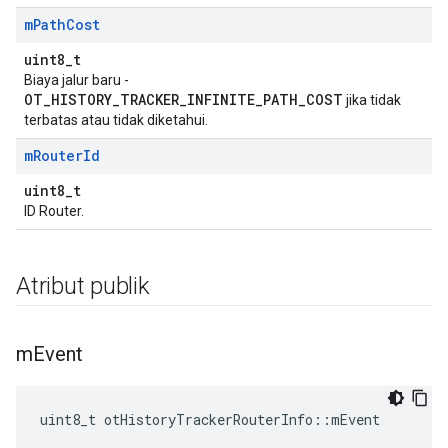
m
Path
Cost
uint8_t
Biaya jalur baru -
OT_HISTORY_TRACKER_INFINITE_PATH_COST
jika tidak
terbatas atau tidak diketahui.
m
Router
Id
uint8_t
ID Router.
Atribut publik
m
Event
uint8_t otHistoryTrackerRouterInfo
::
mEvent