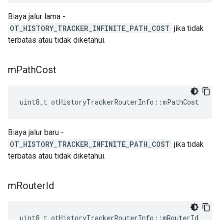
Biaya jalur lama -
OT_HISTORY_TRACKER_INFINITE_PATH_COST
jika tidak
terbatas atau tidak diketahui.
m
Path
Cost
uint8_t otHistoryTrackerRouterInfo
::
mPathCost
Biaya jalur baru -
OT_HISTORY_TRACKER_INFINITE_PATH_COST
jika tidak
terbatas atau tidak diketahui.
m
Router
Id
uint8_t otHistoryTrackerRouterInfo
::
mRouterId