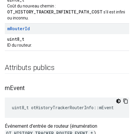
Coût du nouveau chemin :
OT_HISTORY_TRACKER_INFINITE_PATH_COST
s'il est infini
ou inconnu.
m
Router
Id
uint8_t
ID du routeur.
Attributs publics
m
Event
uint8_t otHistoryTrackerRouterInfo
::
mEvent
Événement d'entrée de routeur (énumération
OT_HISTORY_TRACKER_ROUTER_EVENT_*
).