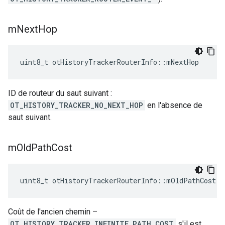
m
Next
Hop
uint8_t otHistoryTrackerRouterInfo
::
mNextHop
ID de routeur du saut suivant :
OT_HISTORY_TRACKER_NO_NEXT_HOP
en l'absence de
saut suivant.
m
Old
Path
Cost
uint8_t otHistoryTrackerRouterInfo
::
mOldPathCost
Coût de l'ancien chemin –
OT_HISTORY_TRACKER_INFINITE_PATH_COST
s'il est