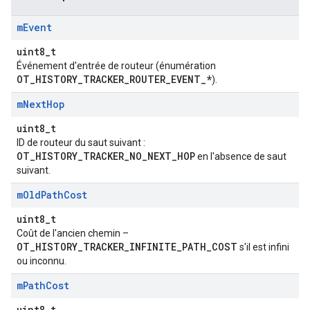
m
Event
uint8_t
Événement d'entrée de routeur (énumération
OT_HISTORY_TRACKER_ROUTER_EVENT_*
).
m
Next
Hop
uint8_t
ID de routeur du saut suivant :
OT_HISTORY_TRACKER_NO_NEXT_HOP
en l'absence de saut
suivant.
m
Old
Path
Cost
uint8_t
Coût de l'ancien chemin –
OT_HISTORY_TRACKER_INFINITE_PATH_COST
s'il est infini
ou inconnu.
m
Path
Cost
uint8_t