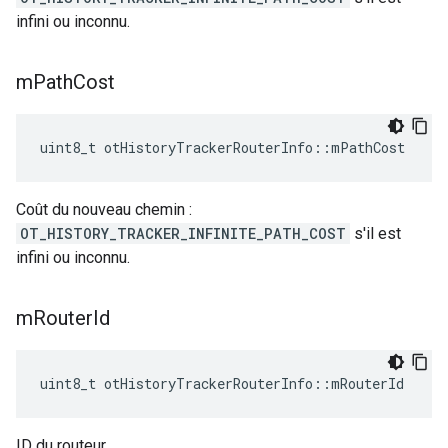
infini ou inconnu.
m
Path
Cost
uint8_t otHistoryTrackerRouterInfo
::
mPathCost
Coût du nouveau chemin :
OT_HISTORY_TRACKER_INFINITE_PATH_COST
s'il est
infini ou inconnu.
m
Router
Id
uint8_t otHistoryTrackerRouterInfo
::
mRouterId
ID du routeur.