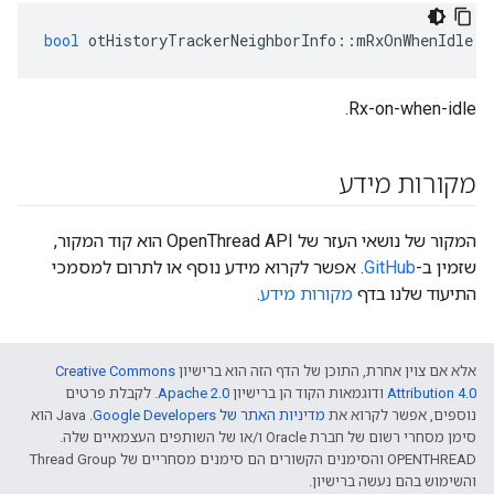
bool
 otHistoryTrackerNeighborInfo
::
mRxOnWhenIdle
Rx-on-when-idle.
מקורות מידע
המקור של נושאי העזר של OpenThread API הוא קוד המקור,
שזמין ב-
GitHub
. אפשר לקרוא מידע נוסף או לתרום למסמכי
התיעוד שלנו בדף
מקורות מידע
.
אלא אם צוין אחרת, התוכן של הדף הזה הוא ברישיון
Creative Commons
Attribution 4.0‏
ודוגמאות הקוד הן ברישיון
Apache 2.0‏
. לקבלת פרטים
נוספים, אפשר לקרוא את
מדיניות האתר של Google Developers‏
.‏ Java הוא
סימן מסחרי רשום של חברת Oracle ו/או של השותפים העצמאיים שלה.
‫OPENTHREAD והסימנים הקשורים הם סימנים מסחריים של Thread Group
והשימוש בהם נעשה ברישיון.