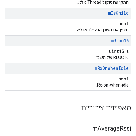
התקן פרוטוקול Thread מלא.
m
Is
Child
bool
מציין אם השכן הוא ילד או לא.
m
Rloc16
uint16_t
RLOC16 של השכן.
m
Rx
On
When
Idle
bool
Rx-on-when-idle.
מאפיינים ציבוריים
m
Average
Rssi