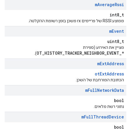
m
Average
Rssi
int8_t
ממוצע RSSI של פריימים rx משכן בזמן רשומת ההקלטה.
m
Event
uint8_t
מציין את האירוע (ספירת
OT_HISTORY_TRACKER_NEIGHBOR_EVENT_*
).
m
Ext
Address
otExtAddress
הכתובת המורחבת של השכן.
m
Full
Network
Data
bool
נתוני רשת מלאים.
m
Full
Thread
Device
bool