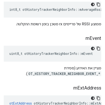
int8_t otHistoryTrackerNeighborInfo
::
mAverageRssi
ממוצע RSSI של פריימים rx משכן בזמן רשומת ההקלטה.
m
Event
uint8_t otHistoryTrackerNeighborInfo
::
mEvent
מציין את האירוע (ספירת
).
OT_HISTORY_TRACKER_NEIGHBOR_EVENT_*
m
Ext
Address
otExtAddress
 otHistoryTrackerNeighborInfo
::
mExtAdd