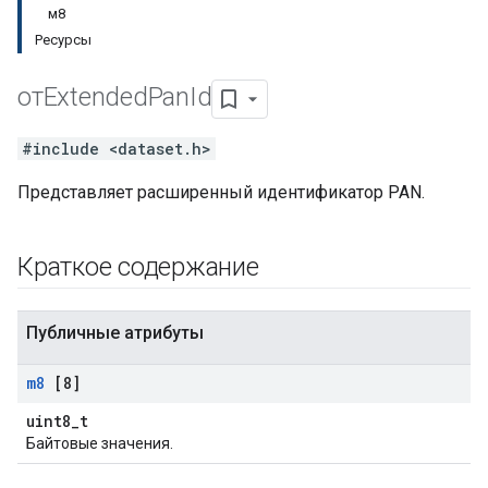
м8
Ресурсы
отExtended
Pan
Id
#include <dataset.h>
Представляет расширенный идентификатор PAN.
Краткое содержание
Публичные атрибуты
m8
[8]
uint8_t
Байтовые значения.