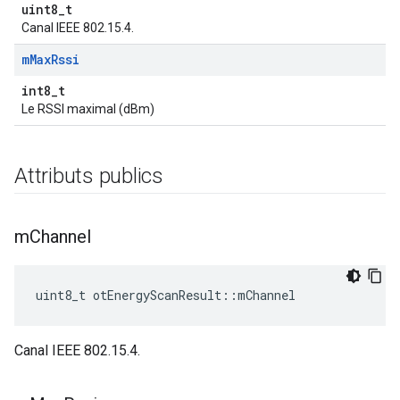
uint8_t
Canal IEEE 802.15.4.
m
Max
Rssi
int8_t
Le RSSI maximal (dBm)
Attributs publics
m
Channel
uint8_t otEnergyScanResult
::
mChannel
Canal IEEE 802.15.4.