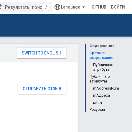
/
GITHUB
ВОЙТИ
Содержание
Краткое
содержание
Публичные
атрибуты
Публичные
атрибуты
mAddressNum
ОТПРАВИТЬ ОТЗЫВ
mАдреса
мТтл
Ресурсы