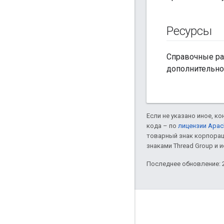
Ресурсы
Справочные раз
дополнительно
Если не указано иное, к
кода – по
лицензии Apac
товарный знак корпорац
знаками Thread Group и 
Последнее обновление: 2
GitHub
OpenThread