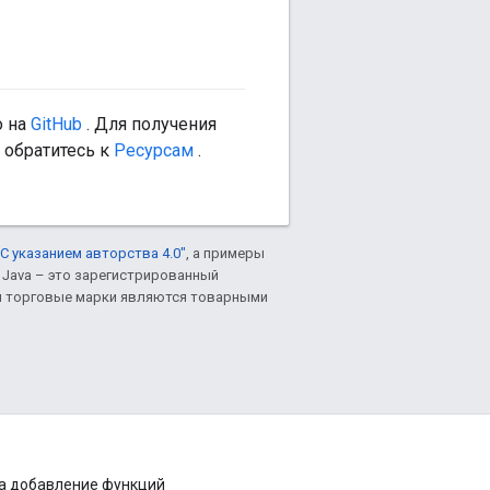
о на
GitHub
. Для получения
 обратитесь к
Ресурсам
.
С указанием авторства 4.0"
, а примеры
. Java – это зарегистрированный
им торговые марки являются товарными
на добавление функций