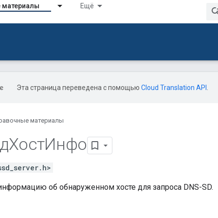
 материалы
Ещё
Эта страница переведена с помощью
Cloud Translation API
.
равочные материалы
сдХостИнфо
ssd_server.h>
информацию об обнаруженном хосте для запроса DNS-SD.