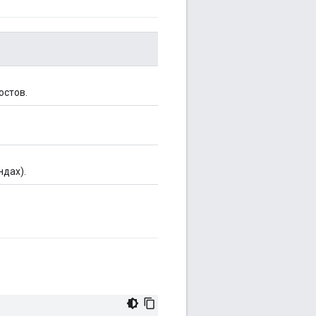
остов.
ндах).