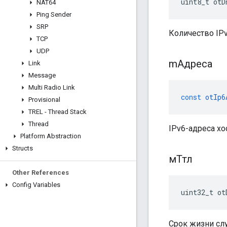
uint8_t otD
NAT64
Ping Sender
SRP
Количество IPv
TCP
UDP
mАдреса
Link
Message
Multi Radio Link
const
otIp6
Provisional
TREL - Thread Stack
Thread
IPv6-адреса хо
Platform Abstraction
Structs
мТтл
Other References
Config Variables
uint32_t ot
Срок жизни слу