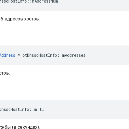
nssdHostInfo
::
mAddressNum
6-адресов хостов.
Address
*
 otDnssdHostInfo
::
mAddresses
стов.
DnssdHostInfo
::
mTtl
жбы (в секундах).