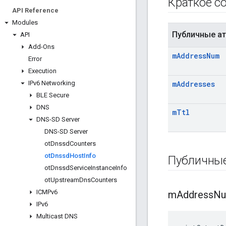
Краткое с
API Reference
Modules
Публичные а
API
Add-Ons
m
Address
Num
Error
Execution
IPv6 Networking
m
Addresses
BLE Secure
DNS
m
Ttl
DNS-SD Server
DNS-SD Server
ot
Dnssd
Counters
ot
Dnssd
Host
Info
Публичны
ot
Dnssd
Service
Instance
Info
ot
Upstream
Dns
Counters
ICMPv6
m
Address
N
IPv6
Multicast DNS