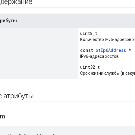
одержание
трибуты
uint8_t
Количество IPv6-адресов х
const
otIp6Address
*
IPv6-адреса хостов.
uint32_t
Срок жизни службы (в секу
е атрибуты
um