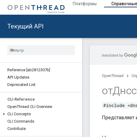
Платформы
Справочные
Текущий API
Reference [ab2812307b]
OpenThread
Сп
API Updates
Deprecated List
отДнс
CLI Reference
#include <dn
Open
Thread CLI Overview
CLI Concepts
Представляет 
CLI Commands
Contribute