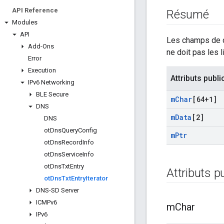
API Reference
Résumé
Modules
API
Les champs de do
Add-Ons
ne doit pas les li
Error
Execution
Attributs publi
IPv6 Networking
BLE Secure
m
Char
[64+1]
DNS
m
Data
[2]
DNS
ot
Dns
Query
Config
m
Ptr
ot
Dns
Record
Info
ot
Dns
Service
Info
ot
Dns
Txt
Entry
Attributs p
ot
Dns
Txt
Entry
Iterator
DNS-SD Server
ICMPv6
m
Char
IPv6