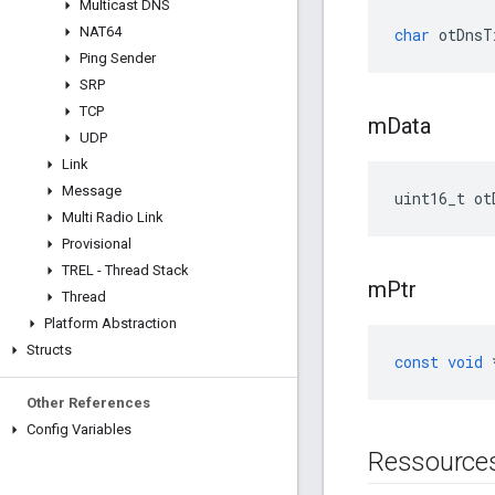
Multicast DNS
NAT64
char
 otDnsT
Ping Sender
SRP
TCP
m
Data
UDP
Link
Message
uint16_t ot
Multi Radio Link
Provisional
TREL - Thread Stack
m
Ptr
Thread
Platform Abstraction
Structs
const
void
Other References
Config Variables
Ressource