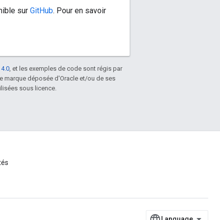
nible sur
GitHub
. Pour en savoir
 4.0
, et les exemples de code sont régis par
une marque déposée d'Oracle et/ou de ses
lisées sous licence.
tés