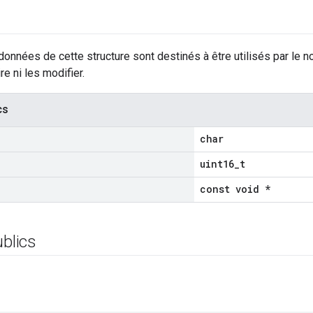
nnées de cette structure sont destinés à être utilisés par le n
re ni les modifier.
cs
char
uint16_t
const void *
ublics