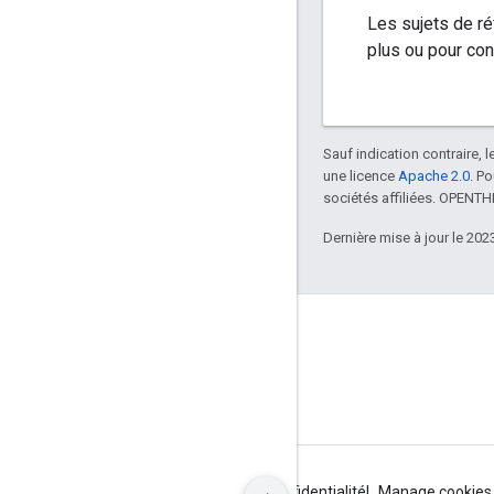
Les sujets de r
plus ou pour con
Sauf indication contraire, 
une licence
Apache 2.0
. P
sociétés affiliées. OPENT
Dernière mise à jour le 202
GitHub
OpenThread
Border Router
Conditions d'utilisation
Règles de confidentialité
Manage cookies