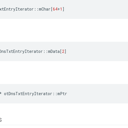
xtEntryIterator
::
mChar
[
64
+
1
]
DnsTxtEntryIterator
::
mData
[
2
]
*
 otDnsTxtEntryIterator
::
mPtr
s