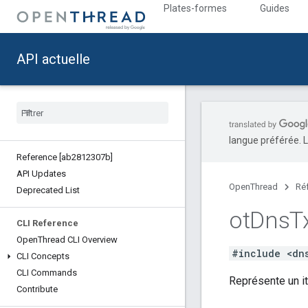
Plates-formes
Guides
API actuelle
langue préférée. L
Reference [ab2812307b]
API Updates
OpenThread
Ré
Deprecated List
ot
Dns
T
CLI Reference
Open
Thread CLI Overview
#include <dn
CLI Concepts
CLI Commands
Représente un it
Contribute