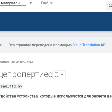
 материалы
Ещё
Эта страница переведена с помощью
Cloud Translation API
.
равочные материалы
цепропертиес
read_ftd.h>
войства устройства, которые используются для расчета ве