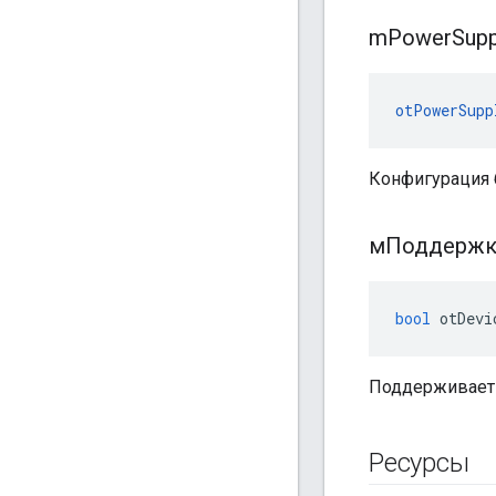
m
Power
Supp
otPowerSupp
Конфигурация 
мПоддерж
bool
 otDevi
Поддерживает 
Ресурсы