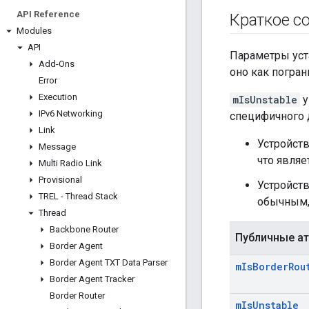
API Reference
Краткое с
Modules
API
Параметры уста
Add-Ons
оно как погран
Error
Execution
mIsUnstable
у
IPv6 Networking
специфичного 
Link
Устройств
Message
что являе
Multi Radio Link
Provisional
Устройств
TREL - Thread Stack
обычным,
Thread
Backbone Router
Публичные а
Border Agent
Border Agent TXT Data Parser
m
Is
Border
Rou
Border Agent Tracker
Border Router
m
Is
Unstable