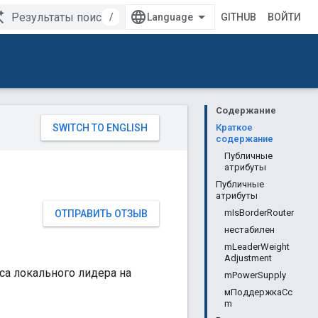
/
GITHUB
ВОЙТИ
Содержание
Краткое
содержание
Публичные
атрибуты
Публичные
атрибуты
mIsBorderRouter
ОТПРАВИТЬ ОТЗЫВ
нестабилен
mLeaderWeight
Adjustment
са локального лидера на
mPowerSupply
мПоддержкаCc
m