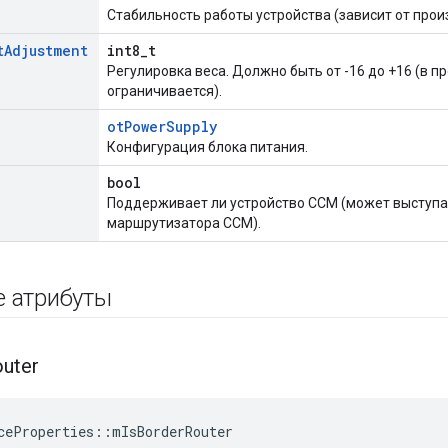
Стабильность работы устройства (зависит от прои
t
Adjustment
int8_t
Регулировка веса. Должно быть от -16 до +16 (в п
ограничивается).
otPowerSupply
Конфигурация блока питания.
bool
Поддерживает ли устройство CCM (может выступат
маршрутизатора CCM).
е атрибуты
uter
ceProperties
::
mIsBorderRouter