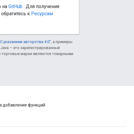
о на
GitHub
. Для получения
 обратитесь к
Ресурсам
.
С указанием авторства 4.0"
, а примеры
. Java – это зарегистрированный
им торговые марки являются товарными
на добавление функций