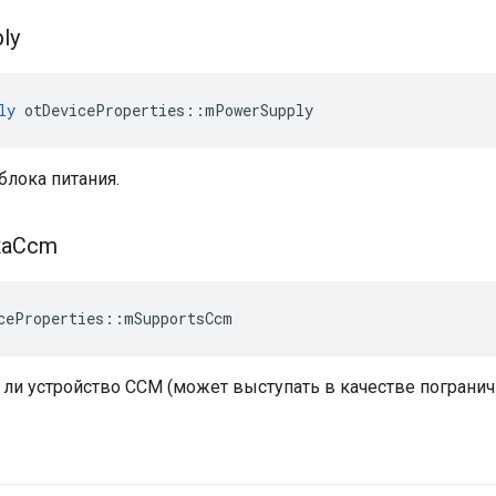
ly
ly
 otDeviceProperties
::
mPowerSupply
блока питания.
каCcm
ceProperties
::
mSupportsCcm
ли устройство CCM (может выступать в качестве погранич