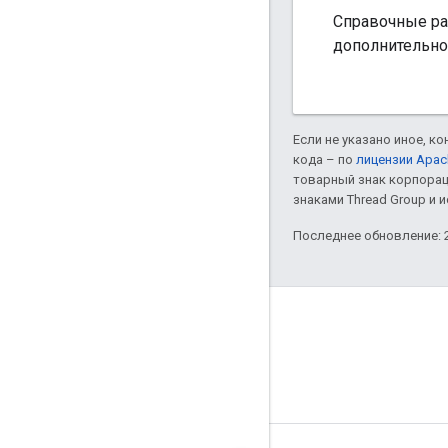
Справочные раз
дополнительно
Если не указано иное, к
кода – по
лицензии Apac
товарный знак корпорац
знаками Thread Group и 
Последнее обновление: 2
GitHub
OpenThread
Border Router