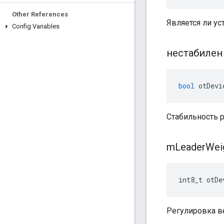
Other References
Является ли у
Config Variables
нестабилен
bool
 otDevi
Стабильность р
m
Leader
Wei
int8_t otDe
Регулировка ве