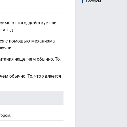
Ресурсы
имо от того, действует ли
и т. д.
тся с помощью механизма,
лучаи:
тания чаще, чем обычно. То,
чем обычно. То, что является
тором.