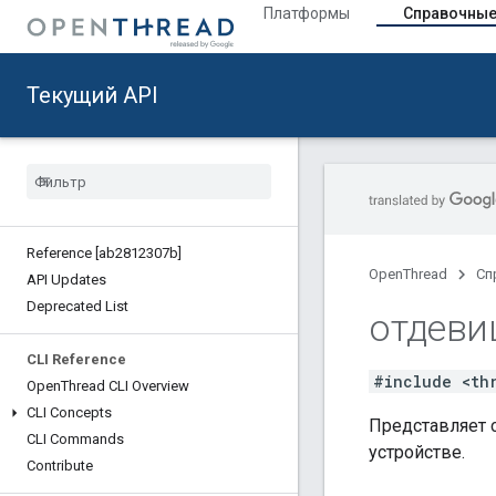
Платформы
Справочные
Текущий API
Reference [ab2812307b]
OpenThread
Сп
API Updates
Deprecated List
отдеви
CLI Reference
#include <th
Open
Thread CLI Overview
CLI Concepts
Представляет с
CLI Commands
устройстве.
Contribute