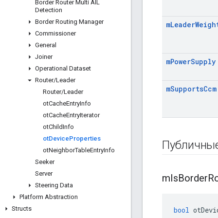
Border Router Multi AIL
Detection
Border Routing Manager
m
Leader
Weigh
Commissioner
General
Joiner
m
Power
Supply
Operational Dataset
Router
/
Leader
m
Supports
Ccm
Router
/
Leader
ot
Cache
Entry
Info
ot
Cache
Entry
Iterator
ot
Child
Info
ot
Device
Properties
Публичны
ot
Neighbor
Table
Entry
Info
Seeker
Server
m
Is
Border
Ro
Steering Data
Platform Abstraction
Structs
bool
 otDevi