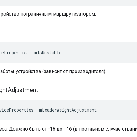
стройство пограничным маршрутизатором.
ceProperties
::
mIsUnstable
аботы устройства (зависит от производителя).
ght
Adjustment
viceProperties
::
mLeaderWeightAdjustment
са. Должно быть от -16 до +16 (в противном случае ограни