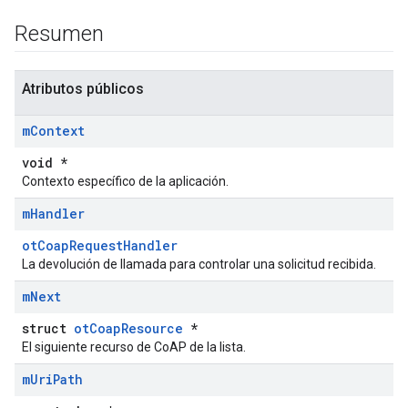
Resumen
Atributos públicos
m
Context
void *
Contexto específico de la aplicación.
m
Handler
otCoapRequestHandler
La devolución de llamada para controlar una solicitud recibida.
m
Next
struct
otCoapResource
*
El siguiente recurso de CoAP de la lista.
m
Uri
Path