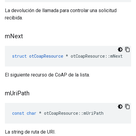
La devolución de llamada para controlar una solicitud
recibida.
m
Next
struct
otCoapResource
*
 otCoapResource
::
mNext
El siguiente recurso de CoAP de la lista.
m
Uri
Path
const
char
*
 otCoapResource
::
mUriPath
La string de ruta de URI.