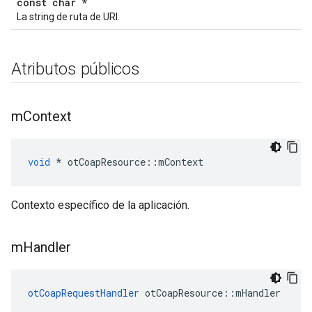
const char *
La string de ruta de URI.
Atributos públicos
m
Context
void
*
 otCoapResource
::
mContext
Contexto específico de la aplicación.
m
Handler
otCoapRequestHandler
 otCoapResource
::
mHandler