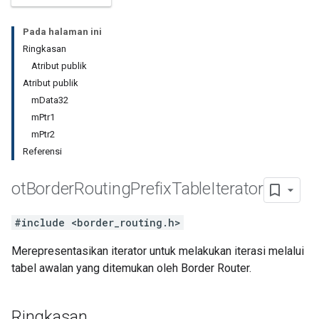
Pada halaman ini
Ringkasan
Atribut publik
Atribut publik
mData32
mPtr1
mPtr2
Referensi
ot
Border
Routing
Prefix
Table
Iterator
#include <border_routing.h>
Merepresentasikan iterator untuk melakukan iterasi melalui
tabel awalan yang ditemukan oleh Border Router.
Ringkasan