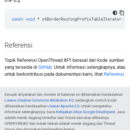
m
Ptr2
const
void
*
 otBorderRoutingPrefixTableIterator
::
m
Referensi
Topik Referensi OpenThread API berasal dari kode sumber
yang tersedia di
GitHub
. Untuk informasi selengkapnya, atau
untuk berkontribusi pada dokumentasi kami, lihat
Referensi
.
Kecuali dinyatakan lain, konten di halaman ini dilisensikan berdasarkan
Lisensi Creative Commons Attribution 4.0
, sedangkan contoh kode
dilisensikan berdasarkan
Lisensi Apache 2.0
. Untuk mengetahui
informasi selengkapnya, baca
Kebijakan Situs Google Developers
. Java
adalah merek dagang terdaftar dari Oracle dan/atau afiliasinya.
OPENTHREAD dan merek terkait adalah merek dagang dari Thread
Group dan digunakan berdasarkan lisensi.