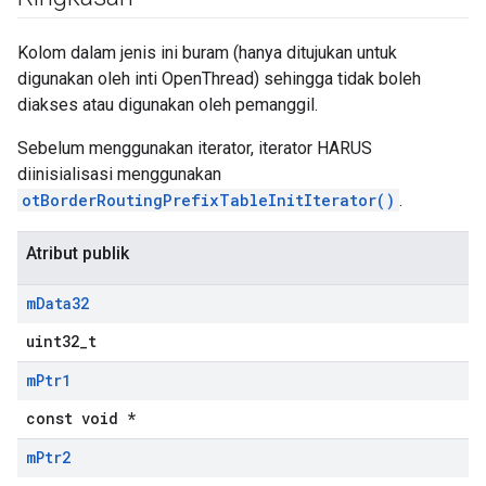
Kolom dalam jenis ini buram (hanya ditujukan untuk
digunakan oleh inti OpenThread) sehingga tidak boleh
diakses atau digunakan oleh pemanggil.
Sebelum menggunakan iterator, iterator HARUS
diinisialisasi menggunakan
otBorderRoutingPrefixTableInitIterator()
.
Atribut publik
m
Data32
uint32_t
m
Ptr1
const void *
m
Ptr2