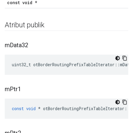
const void *
Atribut publik
m
Data32
uint32_t otBorderRoutingPrefixTableIterator
::
mData
m
Ptr1
const
void
*
 otBorderRoutingPrefixTableIterator
::
m