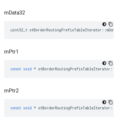
m
Data32
uint32_t otBorderRoutingPrefixTableIterator
::
mData
m
Ptr1
const
void
*
 otBorderRoutingPrefixTableIterator
::
m
m
Ptr2
const
void
*
 otBorderRoutingPrefixTableIterator
::
m