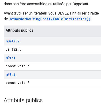
donc pas être accessibles ou utilisés par l'appelant.
Avant d'utiliser un itérateur, vous DEVEZ l'initialiser à l'aide
de
otBorderRoutingPrefixTableInitIterator()
.
Attributs publics
m
Data32
uint32_t
m
Ptr1
const void *
m
Ptr2
const void *
Attributs publics