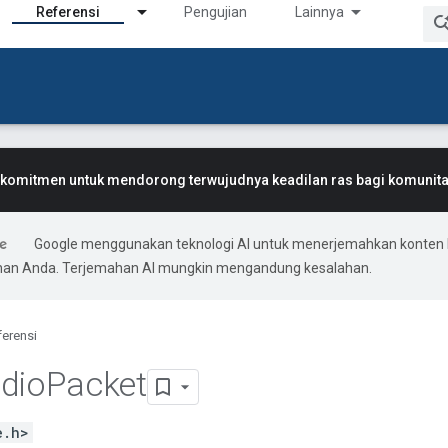
Referensi
Pengujian
Lainnya
komitmen untuk mendorong terwujudnya keadilan ras bagi komunitas
Google menggunakan teknologi AI untuk menerjemahkan konten 
ihan Anda. Terjemahan AI mungkin mengandung kesalahan.
ferensi
dio
Packet
e.h>