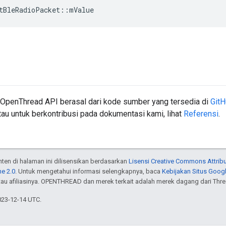
tBleRadioPacket
::
mValue
 OpenThread API berasal dari kode sumber yang tersedia di
Git
au untuk berkontribusi pada dokumentasi kami, lihat
Referensi
.
onten di halaman ini dilisensikan berdasarkan
Lisensi Creative Commons Attribu
e 2.0
. Untuk mengetahui informasi selengkapnya, baca
Kebijakan Situs Goog
atau afiliasinya. OPENTHREAD dan merek terkait adalah merek dagang dari Thr
023-12-14 UTC.