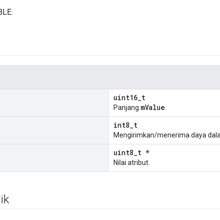
BLE.
uint16_t
mValue
Panjang
.
int8_t
Mengirimkan/menerima daya dal
uint8_t *
Nilai atribut.
ik