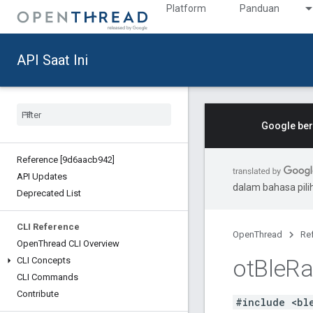
Platform
Panduan
API Saat Ini
Google ber
Reference [9d6aacb942]
API Updates
dalam bahasa pil
Deprecated List
CLI Reference
OpenThread
Re
Open
Thread CLI Overview
ot
Ble
Ra
CLI Concepts
CLI Commands
Contribute
#include <bl