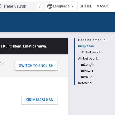
/
GITHUB
MASUK
Pada halaman ini
 Kulit Hitam.
Lihat caranya
.
Ringkasan
Atribut publik
Atribut publik
ke
mLength
mPower
mValue
Referensi
KIRIM MASUKAN