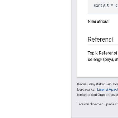
uint8_t 
*
 o
Nilai atribut.
Referensi
Topik Referensi
selengkapnya, at
Kecuali dinyatakan lain, k
berdasarkan
Lisensi Apach
terdaftar dari Oracle dan/
Terakhir diperbarui pada 2