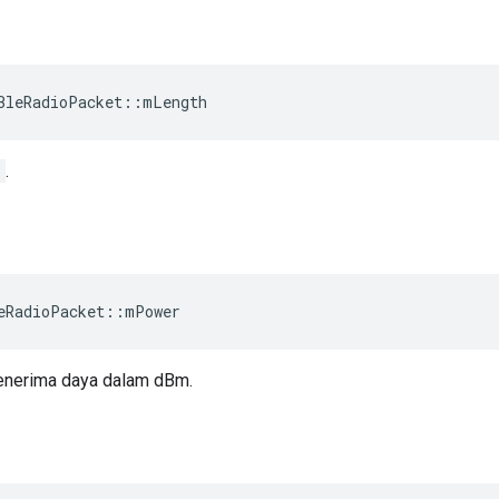
BleRadioPacket
::
mLength
e
.
eRadioPacket
::
mPower
nerima daya dalam dBm.