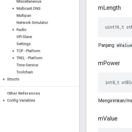
Miscellaneous
m
Length
Multicast DNS
Multipan
Network Simulator
uint16_t ot
Radio
SPI Slave
Settings
Panjang
mValu
TCP - Platform
TREL - Platform
m
Power
Time Service
Toolchain
Structs
int8_t otBl
Other References
Mengirimkan/me
Config Variables
m
Value