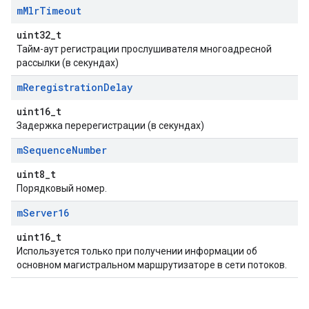
m
Mlr
Timeout
uint32_t
Тайм-аут регистрации прослушивателя многоадресной
рассылки (в секундах)
m
Reregistration
Delay
uint16_t
Задержка перерегистрации (в секундах)
m
Sequence
Number
uint8_t
Порядковый номер.
m
Server16
uint16_t
Используется только при получении информации об
основном магистральном маршрутизаторе в сети потоков.