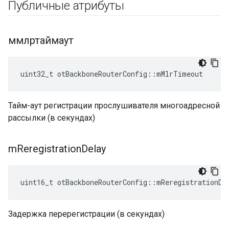
Публичные атрибуты
ммлртаймаут
uint32_t otBackboneRouterConfig
::
mMlrTimeout
Тайм-аут регистрации прослушивателя многоадресной
рассылки (в секундах)
m
Reregistration
Delay
uint16_t otBackboneRouterConfig
::
mReregistrationDe
Задержка перерегистрации (в секундах)