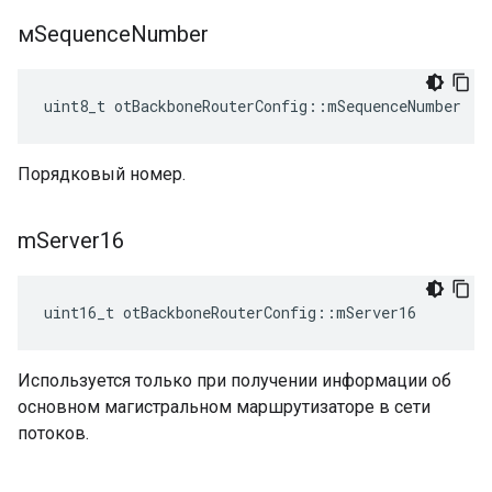
мSequence
Number
uint8_t otBackboneRouterConfig
::
mSequenceNumber
Порядковый номер.
m
Server16
uint16_t otBackboneRouterConfig
::
mServer16
Используется только при получении информации об
основном магистральном маршрутизаторе в сети
потоков.