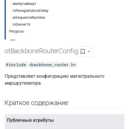
ммлртаймаут
mReregistrationDelay
мSequenceNumber
mServer16
Ресурсы
ot
Backbone
Router
Config
#include <backbone_router.h>
Представляет конфигурацию магистрального
маршрутизатора.
Краткое содержание
Публичные атрибуты