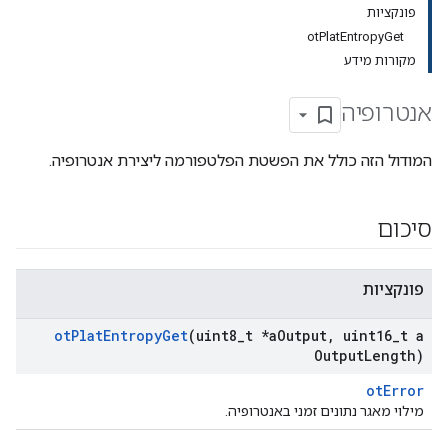
פונקציות
otPlatEntropyGet
מקורות מידע
אנטרופיה
המודול הזה כולל את הפשטת הפלטפורמה ליצירת אנטרופיה.
סיכום
פונקציות
ot
Plat
Entropy
Get
(uint8
_
t *a
Output
,
uint16
_
t a
Output
Length)
otError
מילוי מאגר נתונים זמני באנטרופיה.