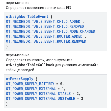
перечисление
Определяет состояние записи кэша EID.
ot
Neighbor
Table
Event
{
OT
_
NEIGHBOR
_
TABLE
_
EVENT
_
CHILD
_
ADDED
,
OT
_
NEIGHBOR
_
TABLE
_
EVENT
_
CHILD
_
REMOVED
,
OT
_
NEIGHBOR
_
TABLE
_
EVENT
_
CHILD
_
MODE
_
CHANGED
,
OT
_
NEIGHBOR
_
TABLE
_
EVENT
_
ROUTER
_
ADDED
,
OT
_
NEIGHBOR
_
TABLE
_
EVENT
_
ROUTER
_
REMOVED
}
перечисление
Определяет константы, используемые в
otNeighborTableCallback
для указания изменений в
таблице соседей.
ot
Power
Supply
{
OT
_
POWER
_
SUPPLY
_
BATTERY
= 0
,
OT
_
POWER
_
SUPPLY
_
EXTERNAL
= 1
,
OT
_
POWER
_
SUPPLY
_
EXTERNAL
_
STABLE
= 2
,
OT
_
POWER
_
SUPPLY
_
EXTERNAL
_
UNSTABLE
= 3
}