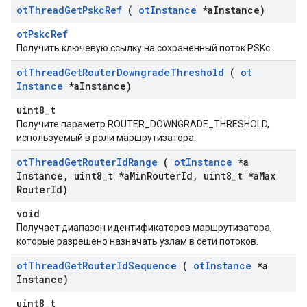
ot
Thread
Get
Pskc
Ref
(
ot
Instance
*a
Instance)
otPskcRef
Получить ключевую ссылку на сохраненный поток PSKc.
ot
Thread
Get
Router
Downgrade
Threshold
(
ot
Instance
*a
Instance)
uint8_t
Получите параметр ROUTER_DOWNGRADE_THRESHOLD,
используемый в роли маршрутизатора.
ot
Thread
Get
Router
Id
Range
(
ot
Instance
*a
Instance
,
uint8
_
t *a
Min
Router
Id
,
uint8
_
t *a
Max
Router
Id)
void
Получает диапазон идентификаторов маршрутизатора,
которые разрешено назначать узлам в сети потоков.
ot
Thread
Get
Router
Id
Sequence
(
ot
Instance
*a
Instance)
uint8_t