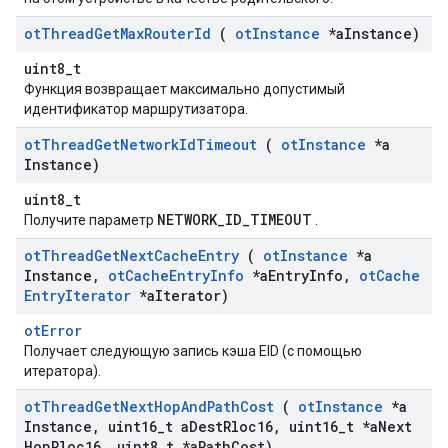
ot
Thread
Get
Max
Router
Id
(
ot
Instance
*a
Instance)
uint8_t
Функция возвращает максимально допустимый
идентификатор маршрутизатора.
ot
Thread
Get
Network
Id
Timeout
(
ot
Instance
*a
Instance)
uint8_t
NETWORK_ID_TIMEOUT
Получите параметр
.
ot
Thread
Get
Next
Cache
Entry
(
ot
Instance
*a
Instance
,
ot
Cache
Entry
Info
*a
Entry
Info
,
ot
Cache
Entry
Iterator
*a
Iterator)
otError
Получает следующую запись кэша EID (с помощью
итератора).
ot
Thread
Get
Next
Hop
And
Path
Cost
(
ot
Instance
*a
Instance
,
uint16
_
t a
Dest
Rloc16
,
uint16
_
t *a
Next
Hop
Rloc16
,
uint8
_
t *a
Path
Cost)