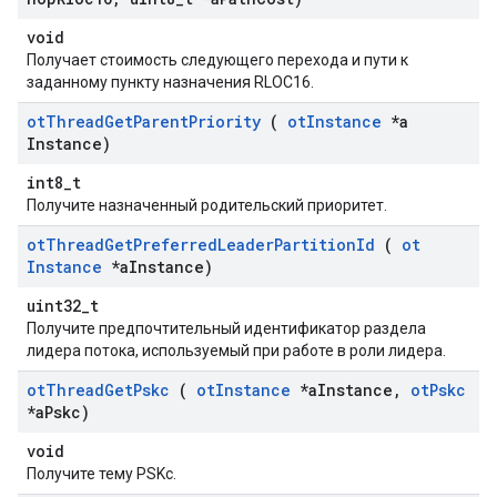
void
Получает стоимость следующего перехода и пути к
заданному пункту назначения RLOC16.
ot
Thread
Get
Parent
Priority
(
ot
Instance
*a
Instance)
int8_t
Получите назначенный родительский приоритет.
ot
Thread
Get
Preferred
Leader
Partition
Id
(
ot
Instance
*a
Instance)
uint32_t
Получите предпочтительный идентификатор раздела
лидера потока, используемый при работе в роли лидера.
ot
Thread
Get
Pskc
(
ot
Instance
*a
Instance
,
ot
Pskc
*a
Pskc)
void
Получите тему PSKc.