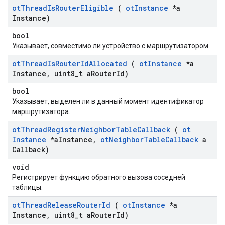
ot
Thread
Is
Router
Eligible
(
ot
Instance
*a
Instance)
bool
Указывает, совместимо ли устройство с маршрутизатором.
ot
Thread
Is
Router
Id
Allocated
(
ot
Instance
*a
Instance
,
uint8
_
t a
Router
Id)
bool
Указывает, выделен ли в данный момент идентификатор
маршрутизатора.
ot
Thread
Register
Neighbor
Table
Callback
(
ot
Instance
*a
Instance
,
ot
Neighbor
Table
Callback
a
Callback)
void
Регистрирует функцию обратного вызова соседней
таблицы.
ot
Thread
Release
Router
Id
(
ot
Instance
*a
Instance
,
uint8
_
t a
Router
Id)