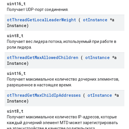
uint16_t
Получает UDP-порт соединения.
ot
Thread
Get
Local
Leader
Weight
(
ot
Instance
*a
Instance)
uint8_t
Получает вес лидера потока, используемый при работе в
роли лидера.
ot
Thread
Get
Max
Allowed
Children
(
ot
Instance
*a
Instance)
uint16_t
Получает максимальное количество дочерних элементов,
разрешенное в настоящее время.
ot
Thread
Get
Max
Child
Ip
Addresses
(
ot
Instance
*a
Instance)
uint8_t
Получает максимальное количество IP-адресов, которые
каждый дочерний элемент MTD может зарегистрировать
на этом устройстве в качестве родительского.