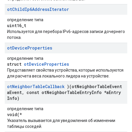
ot
Child
Ip6Address
Iterator
определение типа
uint16_t
Используется для перебора IPv6-адресов записи дочернего
потока.
ot
Device
Properties
определение типа
struct
otDeviceProperties
Представляет свойства устройства, которые используются
для расчета веса локального лидера на устройстве.
ot
Neighbor
Table
Callback
)(ot
Neighbor
Table
Event
a
Event
,
const ot
Neighbor
Table
Entry
Info *a
Entry
Info)
определение типа
void(*
Указатель вызывается для уведомления об изменении
таблицы соседей.