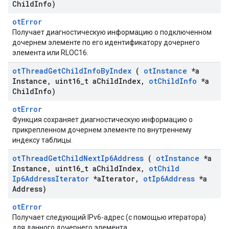
Child
Info)
otError
Получает диагностическую информацию о подключенном
дочернем элементе по его идентификатору дочернего
элемента или RLOC16.
ot
Thread
Get
Child
Info
By
Index
(
ot
Instance
*a
Instance
,
uint16
_
t a
Child
Index
,
ot
Child
Info
*a
Child
Info)
otError
Функция сохраняет диагностическую информацию о
прикрепленном дочернем элементе по внутреннему
индексу таблицы.
ot
Thread
Get
Child
Next
Ip6Address
(
ot
Instance
*a
Instance
,
uint16
_
t a
Child
Index
,
ot
Child
Ip6Address
Iterator
*a
Iterator
,
ot
Ip6Address
*a
Address)
otError
Получает следующий IPv6-адрес (с помощью итератора)
для данного дочернего элемента.