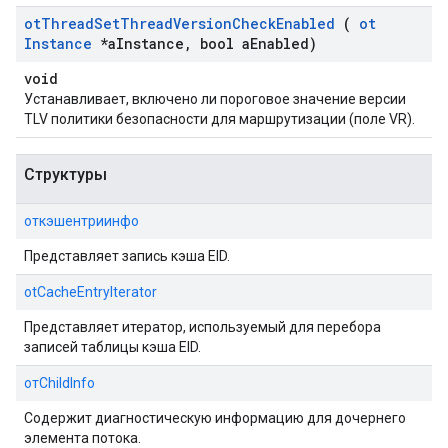
ot
Thread
Set
Thread
Version
Check
Enabled
(
ot
Instance
*a
Instance
,
bool a
Enabled)
void
Устанавливает, включено ли пороговое значение версии
TLV политики безопасности для маршрутизации (поле VR).
Структуры
откэшентриинфо
Представляет запись кэша EID.
otCacheEntryIterator
Представляет итератор, используемый для перебора
записей таблицы кэша EID.
отChildInfo
Содержит диагностическую информацию для дочернего
элемента потока.