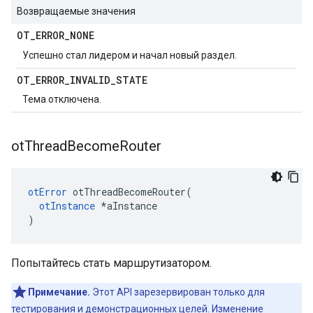
Возвращаемые значения
OT
_
ERROR
_
NONE
Успешно стал лидером и начал новый раздел.
OT
_
ERROR
_
INVALID
_
STATE
Тема отключена.
ot
Thread
Become
Router
otError
 otThreadBecomeRouter
(
otInstance
*
aInstance
)
Попытайтесь стать маршрутизатором.
Примечание.
Этот API зарезервирован только для
тестирования и демонстрационных целей. Изменение