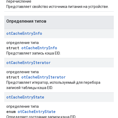
перечисление
Представляет свойство источника питания на устройстве.
Определения типов
ot
Cache
Entry
Info
определение типа
struct
otCacheEntryInfo
Представляет запись кэша EID.
ot
Cache
Entry
Iterator
определение типа
struct
otCacheEntryIterator
Представляет итератор, используемый для перебора
записей таблицы кэша EID.
ot
Cache
Entry
State
определение типа
enum
otCacheEntryState
Определяет состояние записи кэша EID.