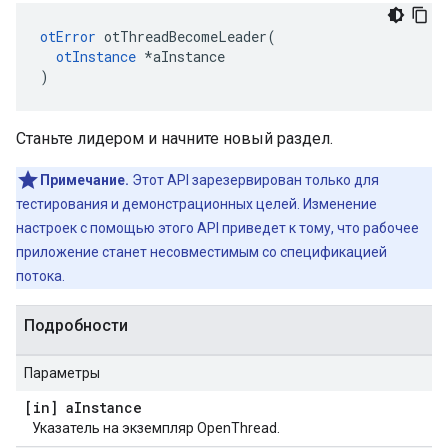
otError
 otThreadBecomeLeader
(
otInstance
*
aInstance
)
Станьте лидером и начните новый раздел.
Примечание.
Этот API зарезервирован только для
тестирования и демонстрационных целей. Изменение
настроек с помощью этого API приведет к тому, что рабочее
приложение станет несовместимым со спецификацией
потока.
Подробности
Параметры
[in] a
Instance
Указатель на экземпляр OpenThread.