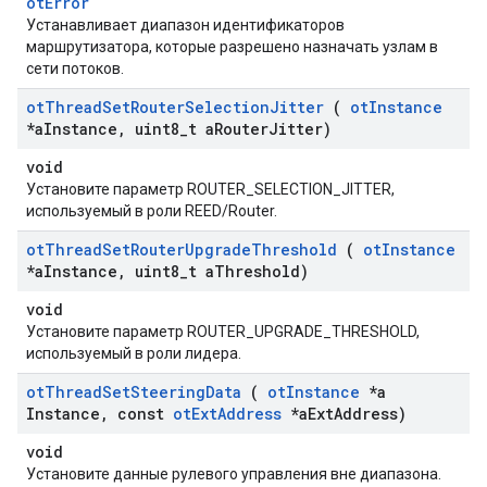
otError
Устанавливает диапазон идентификаторов
маршрутизатора, которые разрешено назначать узлам в
сети потоков.
ot
Thread
Set
Router
Selection
Jitter
(
ot
Instance
*a
Instance
,
uint8
_
t a
Router
Jitter)
void
Установите параметр ROUTER_SELECTION_JITTER,
используемый в роли REED/Router.
ot
Thread
Set
Router
Upgrade
Threshold
(
ot
Instance
*a
Instance
,
uint8
_
t a
Threshold)
void
Установите параметр ROUTER_UPGRADE_THRESHOLD,
используемый в роли лидера.
ot
Thread
Set
Steering
Data
(
ot
Instance
*a
Instance
,
const
ot
Ext
Address
*a
Ext
Address)
void
Установите данные рулевого управления вне диапазона.