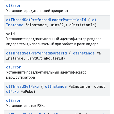
otError
Установите родительский приоритет.
ot
Thread
Set
Preferred
Leader
Partition
Id
(
ot
Instance
*a
Instance
,
uint32
_
t a
Partition
Id)
void
Установите предпочтительный идентификатор раздела
лидера темы, используемый при работе в роли лидера.
ot
Thread
Set
Preferred
Router
Id
(
ot
Instance
*a
Instance
,
uint8
_
t a
Router
Id)
otError
Установите предпочтительный идентификатор
маршрутизатора.
ot
Thread
Set
Pskc
(
ot
Instance
*a
Instance
,
const
ot
Pskc
*a
Pskc)
otError
Установите поток PSKc.