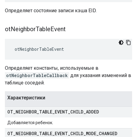
Определяет состояние записи кэша EID.
ot
Neighbor
Table
Event
 otNeighborTableEvent
Определяет константы, используемые в
otNeighborTableCallback
для указания изменений в
таблице соседей.
Характеристики
OT
_
NEIGHBOR
_
TABLE
_
EVENT
_
CHILD
_
ADDED
Добавляется ребенок.
OT
_
NEIGHBOR
_
TABLE
_
EVENT
_
CHILD
_
MODE
_
CHANGED