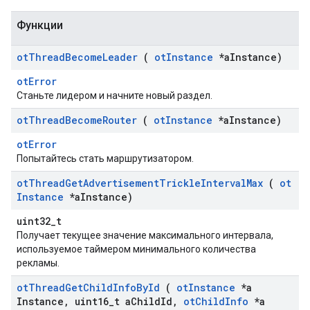
Функции
ot
Thread
Become
Leader
(
ot
Instance
*a
Instance)
otError
Станьте лидером и начните новый раздел.
ot
Thread
Become
Router
(
ot
Instance
*a
Instance)
otError
Попытайтесь стать маршрутизатором.
ot
Thread
Get
Advertisement
Trickle
Interval
Max
(
ot
Instance
*a
Instance)
uint32_t
Получает текущее значение максимального интервала,
используемое таймером минимального количества
рекламы.
ot
Thread
Get
Child
Info
By
Id
(
ot
Instance
*a
Instance
,
uint16
_
t a
Child
Id
,
ot
Child
Info
*a