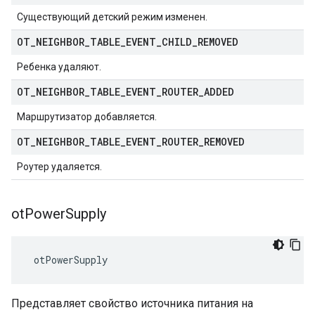
Существующий детский режим изменен.
OT
_
NEIGHBOR
_
TABLE
_
EVENT
_
CHILD
_
REMOVED
Ребенка удаляют.
OT
_
NEIGHBOR
_
TABLE
_
EVENT
_
ROUTER
_
ADDED
Маршрутизатор добавляется.
OT
_
NEIGHBOR
_
TABLE
_
EVENT
_
ROUTER
_
REMOVED
Роутер удаляется.
ot
Power
Supply
 otPowerSupply
Представляет свойство источника питания на