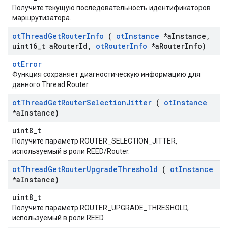
Получите текущую последовательность идентификаторов
маршрутизатора.
ot
Thread
Get
Router
Info
(
ot
Instance
*a
Instance
,
uint16
_
t a
Router
Id
,
ot
Router
Info
*a
Router
Info)
otError
Функция сохраняет диагностическую информацию для
данного Thread Router.
ot
Thread
Get
Router
Selection
Jitter
(
ot
Instance
*a
Instance)
uint8_t
Получите параметр ROUTER_SELECTION_JITTER,
используемый в роли REED/Router.
ot
Thread
Get
Router
Upgrade
Threshold
(
ot
Instance
*a
Instance)
uint8_t
Получите параметр ROUTER_UPGRADE_THRESHOLD,
используемый в роли REED.