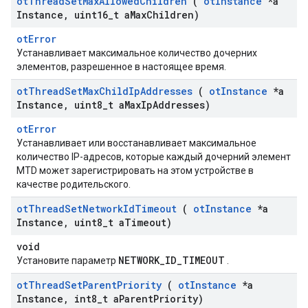
ot
Thread
Set
Max
Allowed
Children
(
ot
Instance
*a
Instance
,
uint16
_
t a
Max
Children)
otError
Устанавливает максимальное количество дочерних
элементов, разрешенное в настоящее время.
ot
Thread
Set
Max
Child
Ip
Addresses
(
ot
Instance
*a
Instance
,
uint8
_
t a
Max
Ip
Addresses)
otError
Устанавливает или восстанавливает максимальное
количество IP-адресов, которые каждый дочерний элемент
MTD может зарегистрировать на этом устройстве в
качестве родительского.
ot
Thread
Set
Network
Id
Timeout
(
ot
Instance
*a
Instance
,
uint8
_
t a
Timeout)
void
NETWORK_ID_TIMEOUT
Установите параметр
.
ot
Thread
Set
Parent
Priority
(
ot
Instance
*a
Instance
,
int8
_
t a
Parent
Priority)