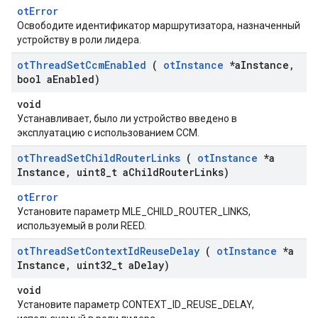
otError
Освободите идентификатор маршрутизатора, назначенный
устройству в роли лидера.
ot
Thread
Set
Ccm
Enabled
(
ot
Instance
*a
Instance
,
bool a
Enabled)
void
Устанавливает, было ли устройство введено в
эксплуатацию с использованием CCM.
ot
Thread
Set
Child
Router
Links
(
ot
Instance
*a
Instance
,
uint8
_
t a
Child
Router
Links)
otError
Установите параметр MLE_CHILD_ROUTER_LINKS,
используемый в роли REED.
ot
Thread
Set
Context
Id
Reuse
Delay
(
ot
Instance
*a
Instance
,
uint32
_
t a
Delay)
void
Установите параметр CONTEXT_ID_REUSE_DELAY,