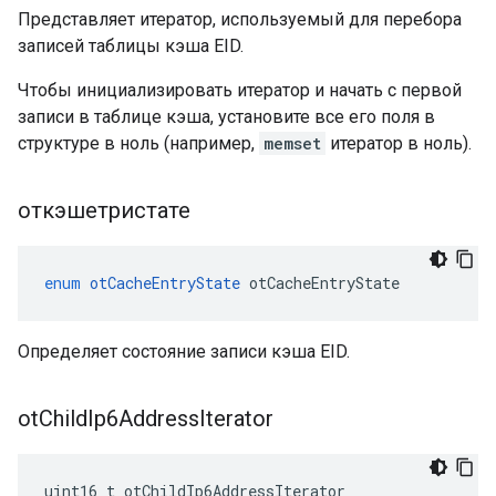
Представляет итератор, используемый для перебора
записей таблицы кэша EID.
Чтобы инициализировать итератор и начать с первой
записи в таблице кэша, установите все его поля в
структуре в ноль (например,
memset
итератор в ноль).
откэшетристате
enum
otCacheEntryState
 otCacheEntryState
Определяет состояние записи кэша EID.
ot
Child
Ip6Address
Iterator
uint16_t otChildIp6AddressIterator