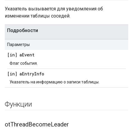
Указатель вызывается для уведомления об
изменении таблицы соседей.
Подробности
Параметры
[in] a
Event
Флаг события.
[in] a
Entry
Info
Указатель на информацию о записи таблицы.
Функции
ot
Thread
Become
Leader