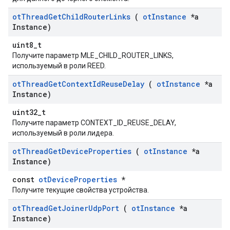
ot
Thread
Get
Child
Router
Links
(
ot
Instance
*a
Instance)
uint8_t
Получите параметр MLE_CHILD_ROUTER_LINKS,
используемый в роли REED.
ot
Thread
Get
Context
Id
Reuse
Delay
(
ot
Instance
*a
Instance)
uint32_t
Получите параметр CONTEXT_ID_REUSE_DELAY,
используемый в роли лидера.
ot
Thread
Get
Device
Properties
(
ot
Instance
*a
Instance)
const
otDeviceProperties
*
Получите текущие свойства устройства.
ot
Thread
Get
Joiner
Udp
Port
(
ot
Instance
*a
Instance)