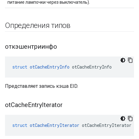
питание лампочки через выключатель).
Определения типов
откэшентриинфо
struct
otCacheEntryInfo
 otCacheEntryInfo
Представляет запись кэша EID.
ot
Cache
Entry
Iterator
struct
otCacheEntryIterator
 otCacheEntryIterator