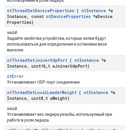
используемый в роли лидера.
ot
Thread
Set
Device
Properties
(
ot
Instance
*a
Instance
,
const
ot
Device
Properties
*a
Device
Properties)
void
Задайте свойства устройства, которые затем будут
использоваться для определения и установки веса
выноски.
ot
Thread
Set
Joiner
Udp
Port
(
ot
Instance
*a
Instance
,
uint16
_
t a
Joiner
Udp
Port)
otError
Устанавливает UDP-порт соединения.
ot
Thread
Set
Local
Leader
Weight
(
ot
Instance
*a
Instance
,
uint8
_
t a
Weight)
void
Устанавливает вес лидера резьбы, используемый при
работе в роли лидера.