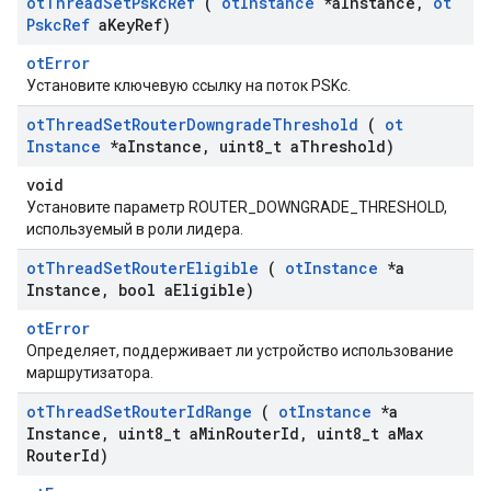
ot
Thread
Set
Pskc
Ref
(
ot
Instance
*a
Instance
,
ot
Pskc
Ref
a
Key
Ref)
otError
Установите ключевую ссылку на поток PSKc.
ot
Thread
Set
Router
Downgrade
Threshold
(
ot
Instance
*a
Instance
,
uint8
_
t a
Threshold)
void
Установите параметр ROUTER_DOWNGRADE_THRESHOLD,
используемый в роли лидера.
ot
Thread
Set
Router
Eligible
(
ot
Instance
*a
Instance
,
bool a
Eligible)
otError
Определяет, поддерживает ли устройство использование
маршрутизатора.
ot
Thread
Set
Router
Id
Range
(
ot
Instance
*a
Instance
,
uint8
_
t a
Min
Router
Id
,
uint8
_
t a
Max
Router
Id)