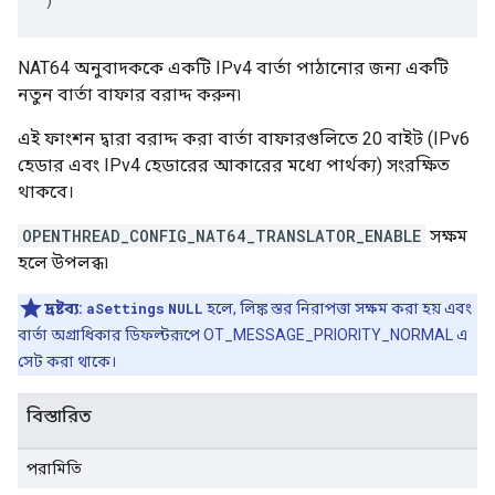
NAT64 অনুবাদককে একটি IPv4 বার্তা পাঠানোর জন্য একটি
নতুন বার্তা বাফার বরাদ্দ করুন৷
এই ফাংশন দ্বারা বরাদ্দ করা বার্তা বাফারগুলিতে 20 বাইট (IPv6
হেডার এবং IPv4 হেডারের আকারের মধ্যে পার্থক্য) সংরক্ষিত
থাকবে।
OPENTHREAD_CONFIG_NAT64_TRANSLATOR_ENABLE
সক্ষম
হলে উপলব্ধ৷
দ্রষ্টব্য:
aSettings
NULL
হলে, লিঙ্ক স্তর নিরাপত্তা সক্ষম করা হয় এবং
বার্তা অগ্রাধিকার ডিফল্টরূপে OT_MESSAGE_PRIORITY_NORMAL এ
সেট করা থাকে।
বিস্তারিত
পরামিতি