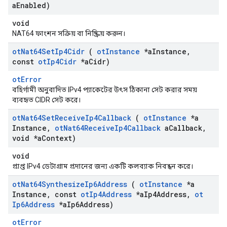
a
Enabled)
void
NAT64 ফাংশন সক্রিয় বা নিষ্ক্রিয় করুন।
ot
Nat64Set
Ip4Cidr
(
ot
Instance
*a
Instance
,
const
ot
Ip4Cidr
*a
Cidr)
otError
বহির্গামী অনুবাদিত IPv4 প্যাকেটের উৎস ঠিকানা সেট করার সময়
ব্যবহৃত CIDR সেট করে।
ot
Nat64Set
Receive
Ip4Callback
(
ot
Instance
*a
Instance
,
ot
Nat64Receive
Ip4Callback
a
Callback
,
void *a
Context)
void
প্রাপ্ত IPv4 ডেটাগ্রাম প্রদানের জন্য একটি কলব্যাক নিবন্ধন করে।
ot
Nat64Synthesize
Ip6Address
(
ot
Instance
*a
Instance
,
const
ot
Ip4Address
*a
Ip4Address
,
ot
Ip6Address
*a
Ip6Address)
otError