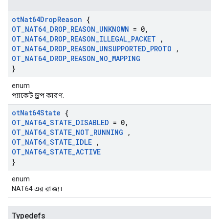
ot
Nat64Drop
Reason
{
OT
_
NAT64
_
DROP
_
REASON
_
UNKNOWN
= 0
,
OT
_
NAT64
_
DROP
_
REASON
_
ILLEGAL
_
PACKET
,
OT
_
NAT64
_
DROP
_
REASON
_
UNSUPPORTED
_
PROTO
,
OT
_
NAT64
_
DROP
_
REASON
_
NO
_
MAPPING
}
enum
প্যাকেট ড্রপ কারণ.
ot
Nat64State
{
OT
_
NAT64
_
STATE
_
DISABLED
= 0
,
OT
_
NAT64
_
STATE
_
NOT
_
RUNNING
,
OT
_
NAT64
_
STATE
_
IDLE
,
OT
_
NAT64
_
STATE
_
ACTIVE
}
enum
NAT64 এর রাজ্য।
Typedefs