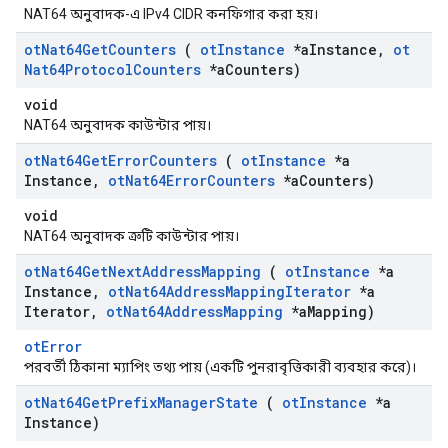
NAT64 অনুবাদক-এ IPv4 CIDR কনফিগার করা হয়।
ot
Nat64Get
Counters
(
ot
Instance
*a
Instance
,
ot
Nat64Protocol
Counters
*a
Counters)
void
NAT64 অনুবাদক কাউন্টার পায়।
ot
Nat64Get
Error
Counters
(
ot
Instance
*a
Instance
,
ot
Nat64Error
Counters
*a
Counters)
void
NAT64 অনুবাদক ত্রুটি কাউন্টার পায়।
ot
Nat64Get
Next
Address
Mapping
(
ot
Instance
*a
Instance
,
ot
Nat64Address
Mapping
Iterator
*a
Iterator
,
ot
Nat64Address
Mapping
*a
Mapping)
otError
পরবর্তী ঠিকানা ম্যাপিং তথ্য পায় (একটি পুনরাবৃত্তিকারী ব্যবহার করে)।
ot
Nat64Get
Prefix
Manager
State
(
ot
Instance
*a
Instance)