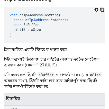
void
 otIp4AddressToString
(
const
otIp4Address
*
aAddress
,
char
*
aBuffer
,
  uint16_t aSize
)
ঠিকানাটিকে একটি স্ট্রিংয়ে রূপান্তর করে।
স্ট্রিং ফরম্যাট ঠিকানায় চার বাইটের কোয়াড-ডটেড নোটেশন
ব্যবহার করে (যেমন, "127.0.0.1")।
যদি ফলস্বরূপ স্ট্রিংটি
aBuffer
এ মাপসই না হয় (এর
aSize
অক্ষরের মধ্যে), স্ট্রিংটি কাটা হবে তবে আউটপুট করা স্ট্রিংটি
সর্বদা নাল-টার্মিনেট করা হয়।
বিস্তারিত