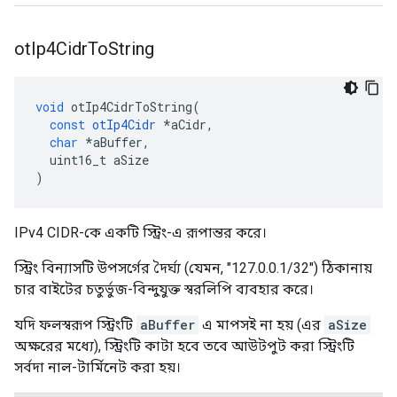
ot
Ip4Cidr
To
String
void
 otIp4CidrToString
(
const
otIp4Cidr
*
aCidr
,
char
*
aBuffer
,
  uint16_t aSize
)
IPv4 CIDR-কে একটি স্ট্রিং-এ রূপান্তর করে।
স্ট্রিং বিন্যাসটি উপসর্গের দৈর্ঘ্য (যেমন, "127.0.0.1/32") ঠিকানায়
চার বাইটের চতুর্ভুজ-বিন্দুযুক্ত স্বরলিপি ব্যবহার করে।
যদি ফলস্বরূপ স্ট্রিংটি
aBuffer
এ মাপসই না হয় (এর
aSize
অক্ষরের মধ্যে), স্ট্রিংটি কাটা হবে তবে আউটপুট করা স্ট্রিংটি
সর্বদা নাল-টার্মিনেট করা হয়।