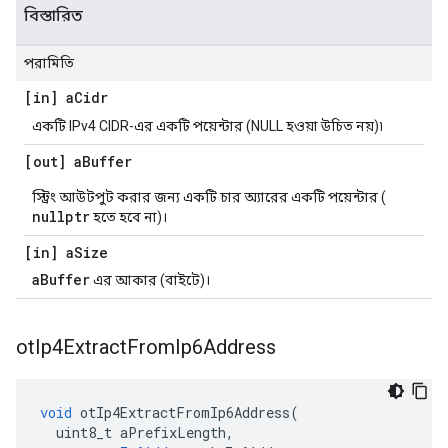
বিস্তারিত
পরামিতি
[in] a
Cidr
একটি IPv4 CIDR-এর একটি পয়েন্টার (NULL হওয়া উচিত নয়)৷
[out] a
Buffer
স্ট্রিং আউটপুট করার জন্য একটি চার অ্যারের একটি পয়েন্টার (
nullptr
হতে হবে না)।
[in] a
Size
aBuffer
এর আকার (বাইটে)।
ot
Ip4Extract
From
Ip6Address
void
 otIp4ExtractFromIp6Address
(
  uint8_t aPrefixLength
,