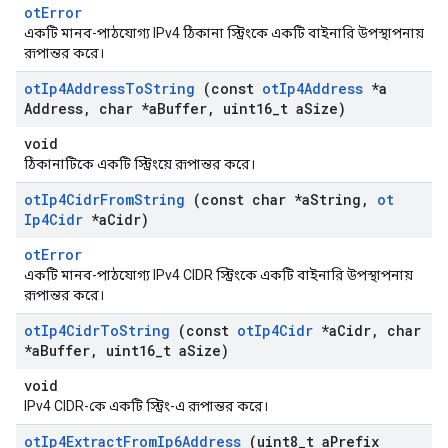
otError
একটি মানব-পাঠযোগ্য IPv4 ঠিকানা স্ট্রিংকে একটি বাইনারি উপস্থাপনায়
রূপান্তর করে।
ot
Ip4Address
To
String
(const
ot
Ip4Address
*a
Address
,
char *a
Buffer
,
uint16
_
t a
Size)
void
ঠিকানাটিকে একটি স্ট্রিংয়ে রূপান্তর করে।
ot
Ip4Cidr
From
String
(const char *a
String
,
ot
Ip4Cidr
*a
Cidr)
otError
একটি মানব-পাঠযোগ্য IPv4 CIDR স্ট্রিংকে একটি বাইনারি উপস্থাপনায়
রূপান্তর করে।
ot
Ip4Cidr
To
String
(const
ot
Ip4Cidr
*a
Cidr
,
char
*a
Buffer
,
uint16
_
t a
Size)
void
IPv4 CIDR-কে একটি স্ট্রিং-এ রূপান্তর করে।
ot
Ip4Extract
From
Ip6Address
(uint8
_
t a
Prefix