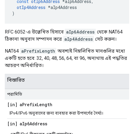
const
otIp6Address
*
aIp6Address
,
otIp4Address
*
aIp4Address
)
RFC 6052-এ উল্লেখিত হিসাবে
aIp6Address
থেকে NAT64
ঠিকানা অনুবাদ সম্পাদন করে
aIp4Address
সেট করুন।
NAT64
aPrefixLength
অবশ্যই নিম্নলিখিত মানগুলির মধ্যে
একটি হতে হবে: 32, 40, 48, 56, 64, বা 96, অন্যথায় এই পদ্ধতির
আচরণ অনির্ধারিত।
বিস্তারিত
পরামিতি
[in] a
Prefix
Length
IPv4/IPv6 অনুবাদের জন্য ব্যবহার করা উপসর্গের দৈর্ঘ্য।
[in] a
Ip6Address