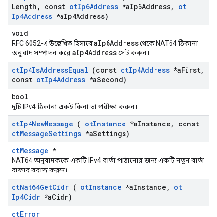
Length
,
const
ot
Ip6Address
*a
Ip6Address
,
ot
Ip4Address
*a
Ip4Address)
void
aIp6Address
RFC 6052-এ উল্লেখিত হিসাবে
থেকে NAT64 ঠিকানা
aIp4Address
অনুবাদ সম্পাদন করে
সেট করুন।
ot
Ip4Is
Address
Equal
(const
ot
Ip4Address
*a
First
,
const
ot
Ip4Address
*a
Second)
bool
দুটি IPv4 ঠিকানা একই কিনা তা পরীক্ষা করুন।
ot
Ip4New
Message
(
ot
Instance
*a
Instance
,
const
ot
Message
Settings
*a
Settings)
otMessage
*
NAT64 অনুবাদককে একটি IPv4 বার্তা পাঠানোর জন্য একটি নতুন বার্তা
বাফার বরাদ্দ করুন৷
ot
Nat64Get
Cidr
(
ot
Instance
*a
Instance
,
ot
Ip4Cidr
*a
Cidr)
otError