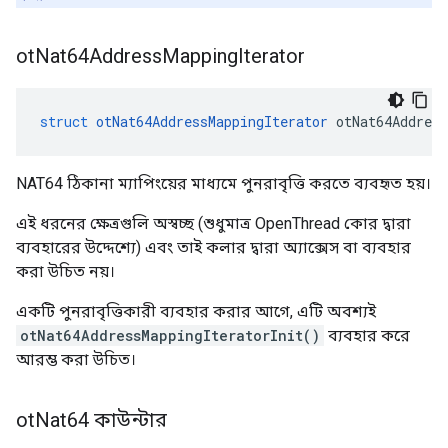
ot
Nat64Address
Mapping
Iterator
struct
otNat64AddressMappingIterator
 otNat64Address
NAT64 ঠিকানা ম্যাপিংয়ের মাধ্যমে পুনরাবৃত্তি করতে ব্যবহৃত হয়।
এই ধরনের ক্ষেত্রগুলি অস্বচ্ছ (শুধুমাত্র OpenThread কোর দ্বারা
ব্যবহারের উদ্দেশ্যে) এবং তাই কলার দ্বারা অ্যাক্সেস বা ব্যবহার
করা উচিত নয়।
একটি পুনরাবৃত্তিকারী ব্যবহার করার আগে, এটি অবশ্যই
otNat64AddressMappingIteratorInit()
ব্যবহার করে
আরম্ভ করা উচিত।
ot
Nat64 কাউন্টার