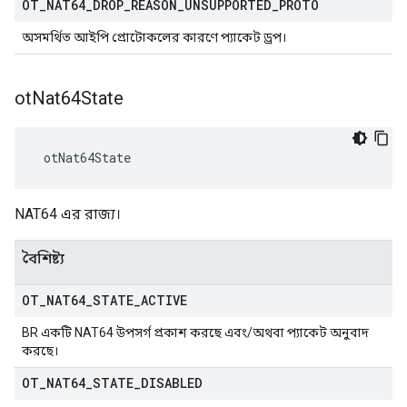
OT
_
NAT64
_
DROP
_
REASON
_
UNSUPPORTED
_
PROTO
অসমর্থিত আইপি প্রোটোকলের কারণে প্যাকেট ড্রপ।
ot
Nat64State
 otNat64State
NAT64 এর রাজ্য।
বৈশিষ্ট্য
OT
_
NAT64
_
STATE
_
ACTIVE
BR একটি NAT64 উপসর্গ প্রকাশ করছে এবং/অথবা প্যাকেট অনুবাদ
করছে।
OT
_
NAT64
_
STATE
_
DISABLED