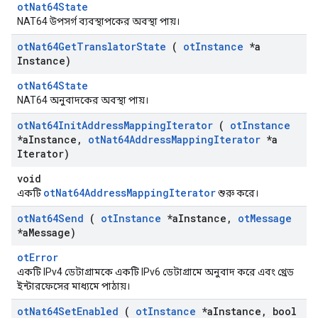
otNat64State
NAT64 উপসর্গ ব্যবস্থাপকের অবস্থা পায়।
ot
Nat64Get
Translator
State
(
ot
Instance
*a
Instance)
otNat64State
NAT64 অনুবাদকের অবস্থা পায়।
ot
Nat64Init
Address
Mapping
Iterator
(
ot
Instance
*a
Instance
,
ot
Nat64Address
Mapping
Iterator
*a
Iterator)
void
otNat64AddressMappingIterator
একটি
শুরু করে।
ot
Nat64Send
(
ot
Instance
*a
Instance
,
ot
Message
*a
Message)
otError
একটি IPv4 ডেটাগ্রামকে একটি IPv6 ডেটাগ্রামে অনুবাদ করে এবং থ্রেড
ইন্টারফেসের মাধ্যমে পাঠায়।
ot
Nat64Set
Enabled
(
ot
Instance
*a
Instance
,
bool