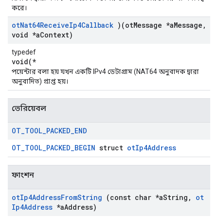
করে।
ot
Nat64Receive
Ip4Callback
)(ot
Message *a
Message
,
void *a
Context)
typedef
void(*
পয়েন্টার বলা হয় যখন একটি IPv4 ডেটাগ্রাম (NAT64 অনুবাদক দ্বারা
অনুবাদিত) প্রাপ্ত হয়।
ভেরিয়েবল
OT
_
TOOL
_
PACKED
_
END
OT_TOOL_PACKED_BEGIN
struct
otIp4Address
ফাংশন
ot
Ip4Address
From
String
(const char *a
String
,
ot
Ip4Address
*a
Address)