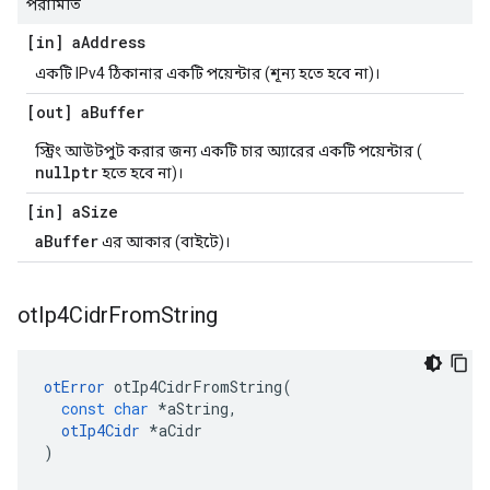
পরামিতি
[in] a
Address
একটি IPv4 ঠিকানার একটি পয়েন্টার (শূন্য হতে হবে না)।
[out] a
Buffer
স্ট্রিং আউটপুট করার জন্য একটি চার অ্যারের একটি পয়েন্টার (
nullptr
হতে হবে না)।
[in] a
Size
aBuffer
এর আকার (বাইটে)।
ot
Ip4Cidr
From
String
otError
 otIp4CidrFromString
(
const
char
*
aString
,
otIp4Cidr
*
aCidr
)