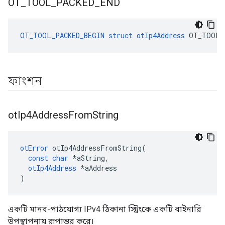
OT
_
TOOL
_
PACKED
_
END
OT_TOOL_PACKED_BEGIN
struct
otIp4Address
 OT_TOOL_
ফাংশন
ot
Ip4Address
From
String
otError
 otIp4AddressFromString
(
const
char
*
aString
,
otIp4Address
*
aAddress
)
একটি মানব-পাঠযোগ্য IPv4 ঠিকানা স্ট্রিংকে একটি বাইনারি
উপস্থাপনায় রূপান্তর করে।