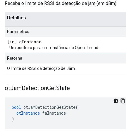
Receba o limite de RSSI da detecção de jam (em dBm).
Detalhes
Parâmetros
[in] a
Instance
Um ponteiro para uma instância do OpenThread.
Retorna
O limite de RSSI da detecção de Jam.
ot
Jam
Detection
Get
State
bool
 otJamDetectionGetState
(
otInstance
*
aInstance
)