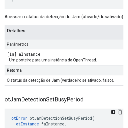
Acessar o status da detecção de Jam (ativado/desativado)
Detalhes
Parâmetros
[in] a
Instance
Um ponteiro para uma instância do OpenThread.
Retorna
O status da detecção de Jam (verdadeiro se ativado, falso).
ot
Jam
Detection
Set
Busy
Period
otError
 otJamDetectionSetBusyPeriod
(
otInstance
*
aInstance
,