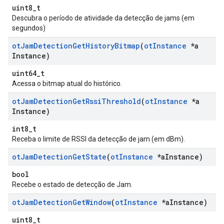
uint8_t
Descubra o período de atividade da detecção de jams (em
segundos)
ot
Jam
Detection
Get
History
Bitmap
(
ot
Instance
*a
Instance)
uint64_t
Acessa o bitmap atual do histórico.
ot
Jam
Detection
Get
Rssi
Threshold
(
ot
Instance
*a
Instance)
int8_t
Receba o limite de RSSI da detecção de jam (em dBm).
ot
Jam
Detection
Get
State
(
ot
Instance
*a
Instance)
bool
Recebe o estado de detecção de Jam.
ot
Jam
Detection
Get
Window
(
ot
Instance
*a
Instance)
uint8_t