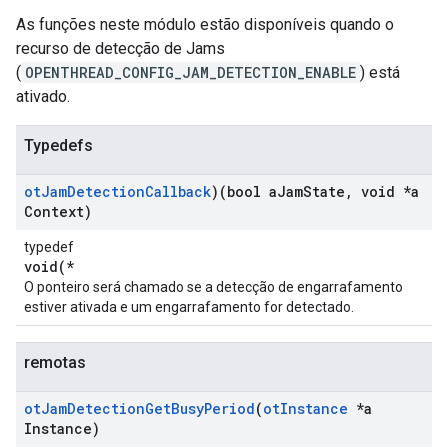
As funções neste módulo estão disponíveis quando o
recurso de detecção de Jams
(
OPENTHREAD_CONFIG_JAM_DETECTION_ENABLE
) está
ativado.
Typedefs
ot
Jam
Detection
Callback
)(bool a
Jam
State
,
void *a
Context)
typedef
void(*
O ponteiro será chamado se a detecção de engarrafamento
estiver ativada e um engarrafamento for detectado.
remotas
ot
Jam
Detection
Get
Busy
Period
(
ot
Instance
*a
Instance)