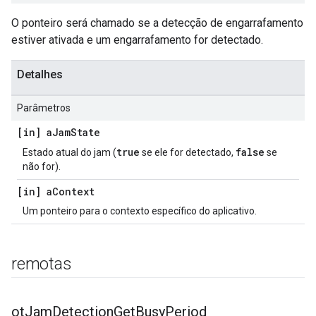
O ponteiro será chamado se a detecção de engarrafamento
estiver ativada e um engarrafamento for detectado.
Detalhes
Parâmetros
[in] a
Jam
State
true
false
Estado atual do jam (
se ele for detectado,
se
não for).
[in] a
Context
Um ponteiro para o contexto específico do aplicativo.
remotas
ot
Jam
Detection
Get
Busy
Period