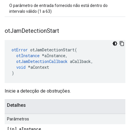
O parâmetro de entrada fornecido não está dentro do
intervalo válido (1 a 63)
ot
Jam
Detection
Start
otError
 otJamDetectionStart
(
otInstance
*
aInstance
,
otJamDetectionCallback
 aCallback
,
void
*
aContext
)
Inicie a detecção de obstruções.
Detalhes
Parâmetros
[in] a
Instance