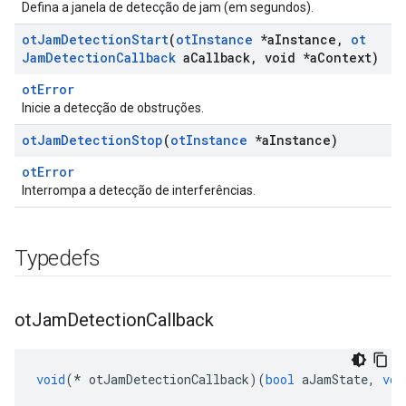
Defina a janela de detecção de jam (em segundos).
ot
Jam
Detection
Start
(
ot
Instance
*a
Instance
,
ot
Jam
Detection
Callback
a
Callback
,
void *a
Context)
otError
Inicie a detecção de obstruções.
ot
Jam
Detection
Stop
(
ot
Instance
*a
Instance)
otError
Interrompa a detecção de interferências.
Typedefs
ot
Jam
Detection
Callback
void
(*
 otJamDetectionCallback
)(
bool
 aJamState
,
voi