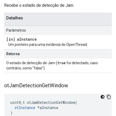
Recebe o estado de detecção de Jam.
Detalhes
Parâmetros
[in] a
Instance
Um ponteiro para uma instância do OpenThread.
Retorna
true
O estado de detecção de Jam (
foi detectado, caso
contrário, como "false").
ot
Jam
Detection
Get
Window
uint8_t otJamDetectionGetWindow
(
otInstance
*
aInstance
)