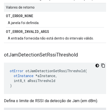
Valores de retorno
OT
_
ERROR
_
NONE
A janela foi definida.
OT
_
ERROR
_
INVALID
_
ARGS
A entrada fornecida não está dentro do intervalo válido.
ot
Jam
Detection
Set
Rssi
Threshold
otError
 otJamDetectionSetRssiThreshold
(
otInstance
*
aInstance
,
  int8_t aRssiThreshold
)
Defina o limite de RSSI da detecção de Jam (em dBm).