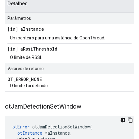
Detalhes
Parâmetros
[in] a
Instance
Um ponteiro para uma instância do OpenThread.
[in] a
Rssi
Threshold
O limite de RSSI.
Valores de retorno
OT
_
ERROR
_
NONE
O limite foi definido.
ot
Jam
Detection
Set
Window
otError
 otJamDetectionSetWindow
(
otInstance
*
aInstance
,