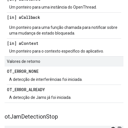
Um ponteiro para uma instância do OpenThread.
[in] a
Callback
Um ponteiro para uma função chamada para notificar sobre
uma mudança de estado bloqueada.
[in] a
Context
Um ponteiro para o contexto específico do aplicativo.
Valores de retorno
OT
_
ERROR
_
NONE
A detecção de interferências foi iniciada.
OT
_
ERROR
_
ALREADY
A detecção de Jams já foi iniciada.
ot
Jam
Detection
Stop