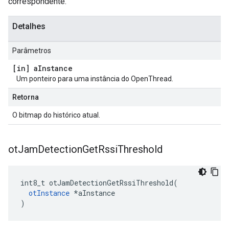
correspondente.
Detalhes
Parâmetros
[in] a
Instance
Um ponteiro para uma instância do OpenThread.
Retorna
O bitmap do histórico atual.
ot
Jam
Detection
Get
Rssi
Threshold
int8_t otJamDetectionGetRssiThreshold
(
otInstance
*
aInstance
)