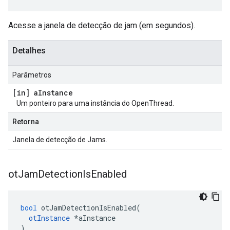
Acesse a janela de detecção de jam (em segundos).
Detalhes
Parâmetros
[in] a
Instance
Um ponteiro para uma instância do OpenThread.
Retorna
Janela de detecção de Jams.
ot
Jam
Detection
Is
Enabled
bool
 otJamDetectionIsEnabled
(
otInstance
*
aInstance
)