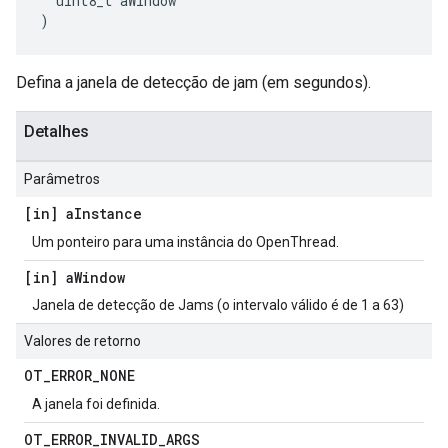
  uint8_t aWindow
)
Defina a janela de detecção de jam (em segundos).
Detalhes
Parâmetros
[in] a
Instance
Um ponteiro para uma instância do OpenThread.
[in] a
Window
Janela de detecção de Jams (o intervalo válido é de 1 a 63)
Valores de retorno
OT
_
ERROR
_
NONE
A janela foi definida.
OT
_
ERROR
_
INVALID
_
ARGS