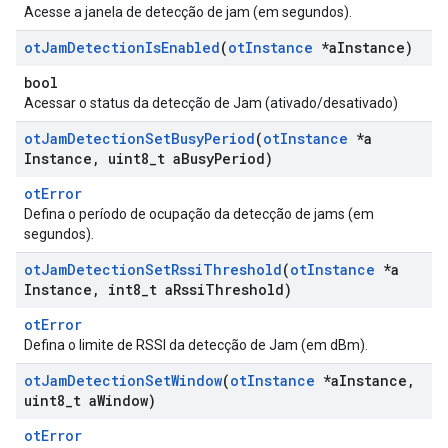
Acesse a janela de detecção de jam (em segundos).
ot
Jam
Detection
Is
Enabled
(
ot
Instance
*a
Instance)
bool
Acessar o status da detecção de Jam (ativado/desativado)
ot
Jam
Detection
Set
Busy
Period
(
ot
Instance
*a
Instance
,
uint8
_
t a
Busy
Period)
otError
Defina o período de ocupação da detecção de jams (em
segundos).
ot
Jam
Detection
Set
Rssi
Threshold
(
ot
Instance
*a
Instance
,
int8
_
t a
Rssi
Threshold)
otError
Defina o limite de RSSI da detecção de Jam (em dBm).
ot
Jam
Detection
Set
Window
(
ot
Instance
*a
Instance
,
uint8
_
t a
Window)
otError