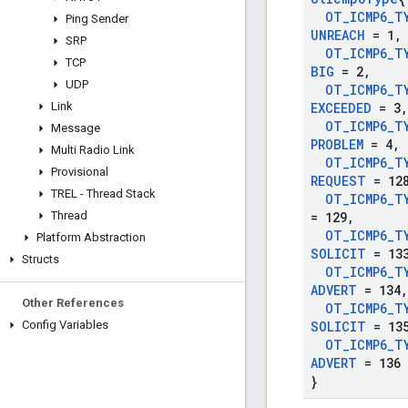
OT
_
ICMP6
_
T
Ping Sender
UNREACH
= 1
,
SRP
OT
_
ICMP6
_
T
TCP
BIG
= 2
,
UDP
OT
_
ICMP6
_
T
Link
EXCEEDED
= 3
,
OT
_
ICMP6
_
T
Message
PROBLEM
= 4
,
Multi Radio Link
OT
_
ICMP6
_
T
Provisional
REQUEST
= 12
TREL - Thread Stack
OT
_
ICMP6
_
T
Thread
= 129
,
OT
_
ICMP6
_
T
Platform Abstraction
SOLICIT
= 13
Structs
OT
_
ICMP6
_
T
ADVERT
= 134
,
Other References
OT
_
ICMP6
_
T
Config Variables
SOLICIT
= 13
OT
_
ICMP6
_
T
ADVERT
= 136
}