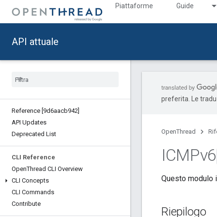
Piattaforme
Guide
API attuale
preferita. Le trad
Reference [9d6aacb942]
API Updates
OpenThread
Ri
Deprecated List
ICMPv6
CLI Reference
Open
Thread CLI Overview
Questo modulo i
CLI Concepts
CLI Commands
Contribute
Riepilogo