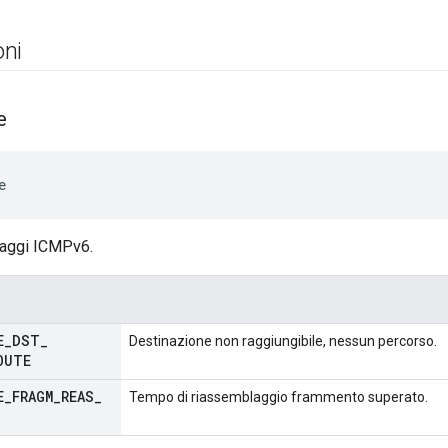
ni
e
e
saggi ICMPv6.
E
_
DST
_
Destinazione non raggiungibile, nessun percorso.
OUTE
E
_
FRAGM
_
REAS
_
Tempo di riassemblaggio frammento superato.