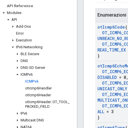
API Reference
Modules
Enumerazioni
API
Add-Ons
ot
Icmp6Code
{
OT
_
ICMP6
_
C
Error
UNREACH
_
NO
_
R
Execution
OT
_
ICMP6
_
C
IPv6 Networking
REAS
_
TIME
_
EX
BLE Secure
}
DNS
ot
Icmp6Echo
M
DNS-SD Server
OT
_
ICMP6
_
E
ICMPv6
DISABLED
= 0
ICMPv6
OT
_
ICMP6
_
E
ot
Icmp6Handler
UNICAST
_
ONLY
OT
_
ICMP6
_
E
ot
Icmp6Header
MULTICAST
_
ON
ot
Icmp6Header
::
OT
_
TOOL
_
OT
_
ICMP6
_
E
PACKED
_
FIELD
ALL
= 3
IPv6
}
Multicast DNS
NAT64
ot
Icmp6Type
{