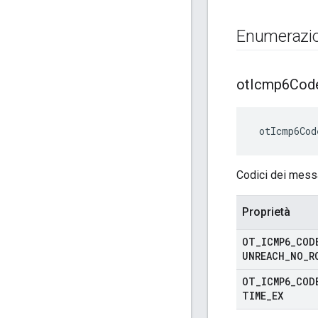
Enumerazio
ot
Icmp6Cod
 otIcmp6Cod
Codici dei mes
Proprietà
OT
_
ICMP6
_
COD
UNREACH
_
NO
_
R
OT
_
ICMP6
_
COD
TIME
_
EX