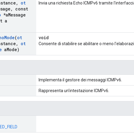
nstance
,
ot
Invia una richiesta Echo ICMPv6 tramite l'interfacc
ssage
,
const
o
*a
Message
t a
ho
Mode
(
ot
void
nstance
,
ot
Consente di stabilire se abilitare o meno l'elabora
e
a
Mode)
Implementa il gestore dei messaggi ICMPv6.
Rappresenta un'intestazione ICMPv6.
ED_FIELD