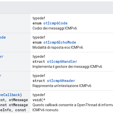
typedef
enum
otIcmp6Code
Codici dei messaggi ICMPv6.
ode
typedef
enum
otIcmp6EchoMode
Modalità di risposta eco ICMPv6.
er
typedef
struct
otIcmp6Handler
Implementa il gestore dei messaggi ICMPv6.
r
typedef
struct
otIcmp6Header
Rappresenta un'intestazione ICMPv6.
ve
Callback
)
typedef
ext
,
ot
Message
void(*
nst ot
Message
Questo callback consente a OpenThread di informa
ge
Info
,
const
ICMPv6 ricevuto.