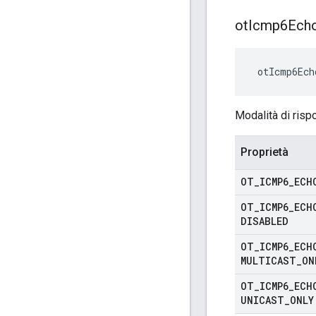
ot
Icmp6Ech
 otIcmp6Ech
Modalità di ris
Proprietà
OT
_
ICMP6
_
ECH
OT
_
ICMP6
_
ECH
DISABLED
OT
_
ICMP6
_
ECH
MULTICAST
_
ON
OT
_
ICMP6
_
ECH
UNICAST
_
ONLY