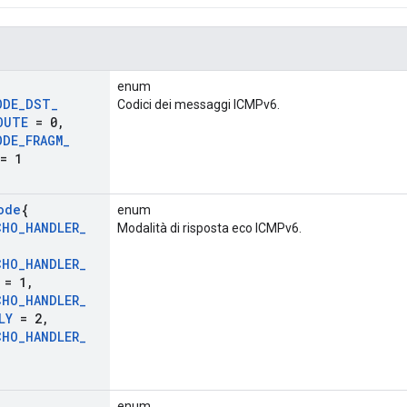
enum
ODE
_
DST
_
Codici dei messaggi ICMPv6.
OUTE
= 0
,
ODE
_
FRAGM
_
= 1
ode
{
enum
CHO
_
HANDLER
_
Modalità di risposta eco ICMPv6.
,
CHO
_
HANDLER
_
= 1
,
CHO
_
HANDLER
_
LY
= 2
,
CHO
_
HANDLER
_
enum