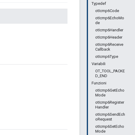
Typedef
otIcmp6Code
otIcmp6EchoMo
de
otIcmp6Handler
otIcmp6Header
otIcmp6Receive
Callback
otIcmp6Type
Variabili
OT_TOOL_PACKE
D_END
Funzioni
otIcmp6GetEcho
Mode
otIcmp6Register
Handler
otIcmp6SendEch
oRequest
otIcmp6SetEcho
Mode