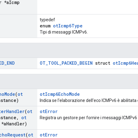
r *a
Icmp
typedef
enum
otIcmp6Type
Tipi di messaggi ICMPv6.
ED
_
END
OT_TOOL_PACKED_BEGIN
struct
otIcmp6He
ho
Mode
(
ot
otIcmp6EchoMode
nstance)
Indica se l'elaborazione dell'eco ICMPv6 è abilitata
ter
Handler
(
ot
otError
nstance
,
ot
Registra un gestore per fornire i messaggi ICMPv6 r
*a
Handler)
cho
Request
(
ot
otError