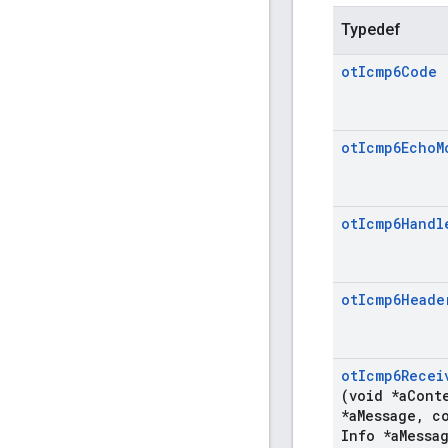
Typedef
ot
Icmp6Code
ot
Icmp6Echo
M
ot
Icmp6Handl
ot
Icmp6Heade
ot
Icmp6Recei
(void *a
Cont
*a
Message
,
co
Info *a
Messa