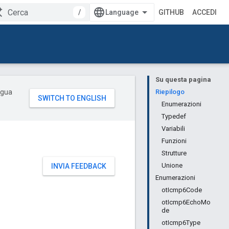
/
GITHUB
ACCEDI
Su questa pagina
ingua
Riepilogo
Enumerazioni
Typedef
Variabili
Funzioni
Strutture
Unione
INVIA FEEDBACK
Enumerazioni
otIcmp6Code
otIcmp6EchoMo
de
otIcmp6Type