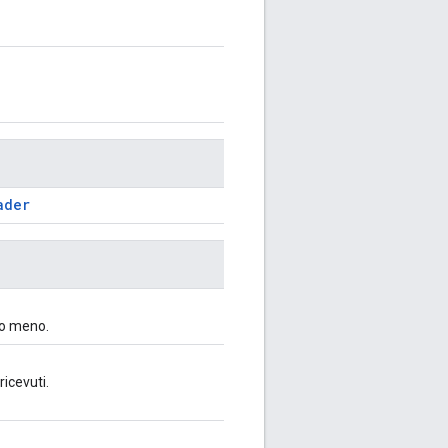
ader
 o meno.
icevuti.