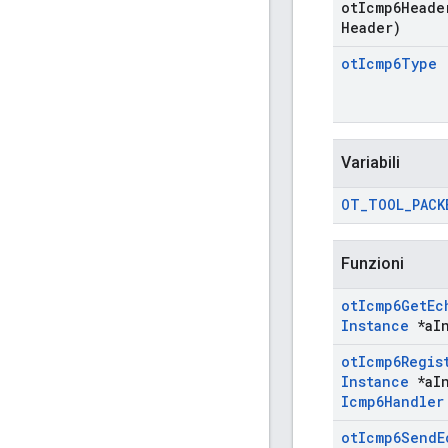
ot
Icmp6Heade
Header)
ot
Icmp6Type
Variabili
OT
_
TOOL
_
PACK
Funzioni
ot
Icmp6Get
Ec
Instance
*a
I
ot
Icmp6Regis
Instance
*a
I
Icmp6Handler
ot
Icmp6Send
E