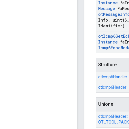
Instance
*a
I
Message
*a
Me
ot
Message
Inf
Info
,
uint16
_
Identifier)
ot
Icmp6Set
Ec
Instance
*a
I
Icmp6Echo
Mod
Strutture
otIcmp6Handler
otIcmp6Header
Unione
otIcmp6Header::
OT_TOOL_PACK