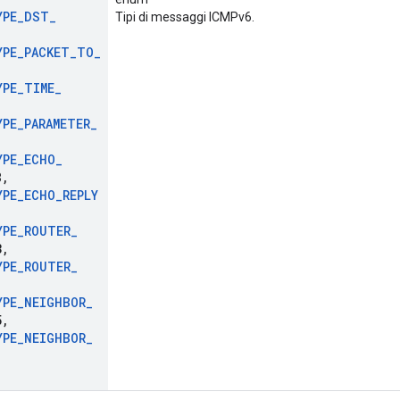
YPE
_
DST
_
Tipi di messaggi ICMPv6.
YPE
_
PACKET
_
TO
_
YPE
_
TIME
_
YPE
_
PARAMETER
_
YPE
_
ECHO
_
8
,
YPE
_
ECHO
_
REPLY
YPE
_
ROUTER
_
3
,
YPE
_
ROUTER
_
YPE
_
NEIGHBOR
_
5
,
YPE
_
NEIGHBOR
_