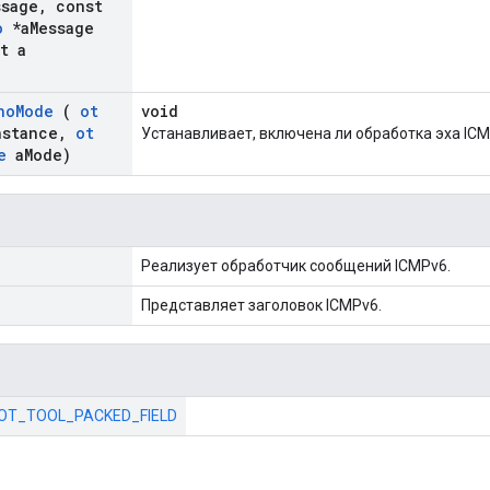
ssage
,
const
o
*a
Message
t a
ho
Mode
(
ot
void
nstance
,
ot
Устанавливает, включена ли обработка эха ICM
e
a
Mode)
Реализует обработчик сообщений ICMPv6.
Представляет заголовок ICMPv6.
::OT_TOOL_PACKED_FIELD