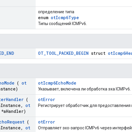
определение типа
enum
otIcmp6Type
Типы сообщений ICMPv6.
ED
_
END
OT_TOOL_PACKED_BEGIN
struct
otIcmp6He
ho
Mode
(
ot
otIcmp6EchoMode
nstance)
Указывает, включена ли обработка эха ICMPv6.
ter
Handler
(
otError
a
Instance
,
ot
Регистрирует обработчик для предоставления
*a
Handler)
cho
Request
(
otError
a
Instance
,
ot
Отправляет эхо-запрос ICMPv6 через интерфейс