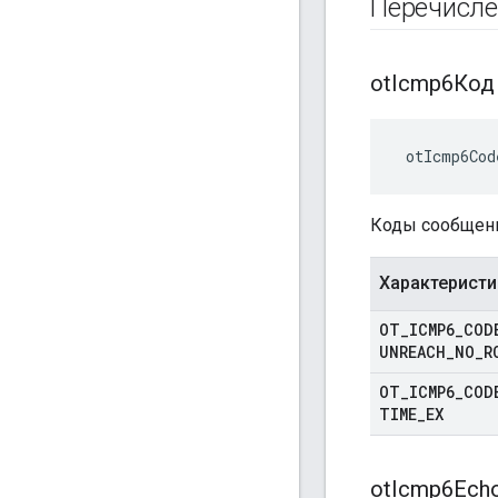
Перечисл
ot
Icmp6Код
 otIcmp6Cod
Коды сообщени
Характеристи
OT
_
ICMP6
_
COD
UNREACH
_
NO
_
R
OT
_
ICMP6
_
COD
TIME
_
EX
ot
Icmp6Ech