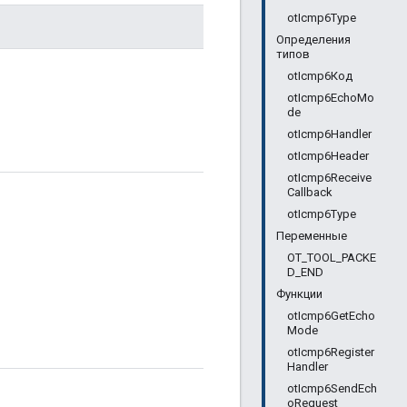
otIcmp6Type
Определения
типов
otIcmp6Код
otIcmp6EchoMo
de
otIcmp6Handler
otIcmp6Header
otIcmp6Receive
Callback
otIcmp6Type
Переменные
OT_TOOL_PACKE
D_END
Функции
otIcmp6GetEcho
Mode
otIcmp6Register
Handler
otIcmp6SendEch
oRequest