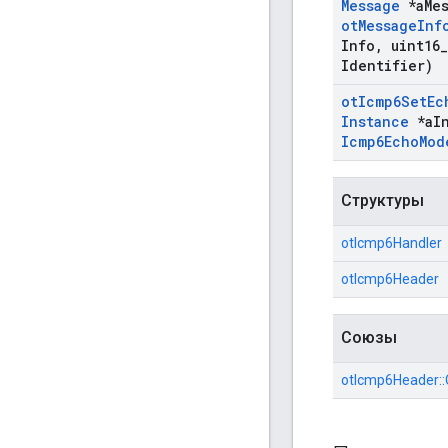
Message
*a
Me
ot
Message
Inf
Info
,
uint16
_
Identifier)
ot
Icmp6Set
Ec
Instance
*a
I
Icmp6Echo
Mod
Структуры
otIcmp6Handler
otIcmp6Header
Союзы
otIcmp6Header