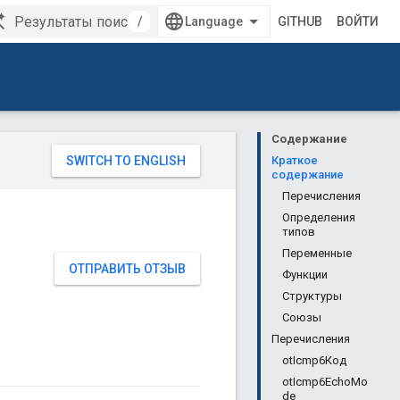
/
GITHUB
ВОЙТИ
Содержание
Краткое
содержание
Перечисления
Определения
типов
Переменные
ОТПРАВИТЬ ОТЗЫВ
Функции
Структуры
Союзы
Перечисления
otIcmp6Код
otIcmp6EchoMo
de