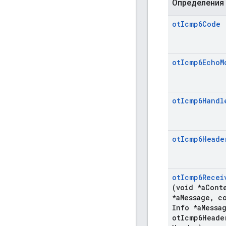
Определения
ot
Icmp6Code
ot
Icmp6Echo
M
ot
Icmp6Handl
ot
Icmp6Heade
ot
Icmp6Recei
(void *a
Cont
*a
Message
,
co
Info *a
Messa
ot
Icmp6Heade