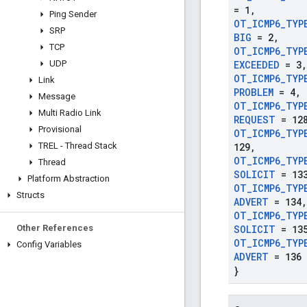
= 1
,
Ping Sender
OT
_
ICMP6
_
TYP
SRP
BIG
= 2
,
TCP
OT
_
ICMP6
_
TYP
UDP
EXCEEDED
= 3
,
OT
_
ICMP6
_
TYP
Link
PROBLEM
= 4
,
Message
OT
_
ICMP6
_
TYP
Multi Radio Link
REQUEST
= 12
Provisional
OT
_
ICMP6
_
TYP
TREL - Thread Stack
129
,
OT
_
ICMP6
_
TYP
Thread
SOLICIT
= 13
Platform Abstraction
OT
_
ICMP6
_
TYP
Structs
ADVERT
= 134
,
OT
_
ICMP6
_
TYP
Other References
SOLICIT
= 13
OT
_
ICMP6
_
TYP
Config Variables
ADVERT
= 136
}