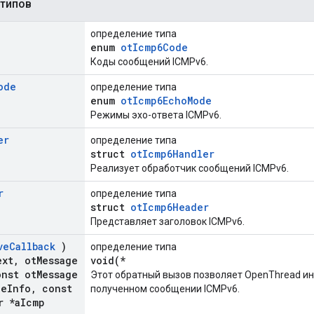
 типов
определение типа
enum
otIcmp6Code
Коды сообщений ICMPv6.
ode
определение типа
enum
otIcmp6EchoMode
Режимы эхо-ответа ICMPv6.
er
определение типа
struct
otIcmp6Handler
Реализует обработчик сообщений ICMPv6.
r
определение типа
struct
otIcmp6Header
Представляет заголовок ICMPv6.
ve
Callback
)
определение типа
ext
,
ot
Message
void(*
nst ot
Message
Этот обратный вызов позволяет OpenThread и
ge
Info
,
const
полученном сообщении ICMPv6.
r *a
Icmp