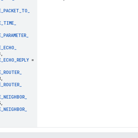
E
_
PACKET
_
TO
_
E
_
TIME
_
E
_
PARAMETER
_
E
_
ECHO
_
8
,
E
_
ECHO
_
REPLY
=
E
_
ROUTER
_
3
,
E
_
ROUTER
_
E
_
NEIGHBOR
_
5
,
E
_
NEIGHBOR
_