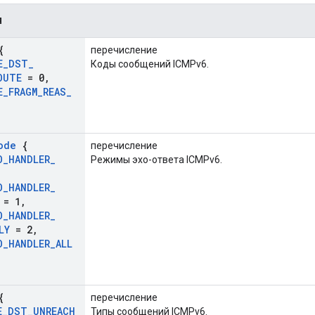
я
{
перечисление
E
_
DST
_
Коды сообщений ICMPv6.
OUTE
= 0
,
E
_
FRAGM
_
REAS
_
ode
{
перечисление
O
_
HANDLER
_
Режимы эхо-ответа ICMPv6.
,
O
_
HANDLER
_
= 1
,
O
_
HANDLER
_
LY
= 2
,
O
_
HANDLER
_
ALL
{
перечисление
E
_
DST
_
UNREACH
Типы сообщений ICMPv6.