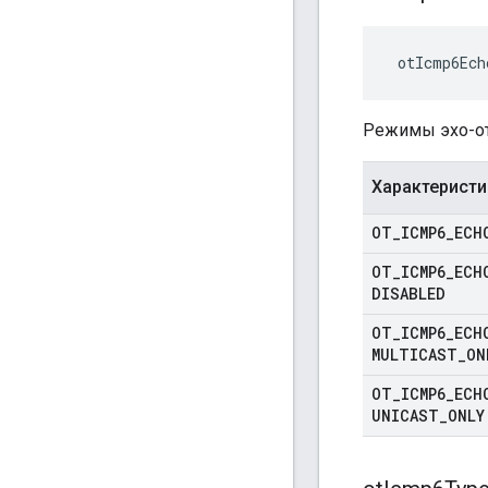
 otIcmp6Ech
Режимы эхо-от
Характеристи
OT
_
ICMP6
_
ECH
OT
_
ICMP6
_
ECH
DISABLED
OT
_
ICMP6
_
ECH
MULTICAST
_
ON
OT
_
ICMP6
_
ECH
UNICAST
_
ONLY