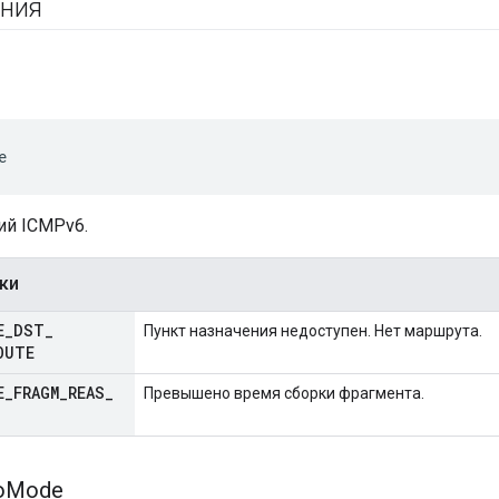
ения
e
й ICMPv6.
ки
E
_
DST
_
Пункт назначения недоступен. Нет маршрута.
OUTE
E
_
FRAGM
_
REAS
_
Превышено время сборки фрагмента.
o
Mode