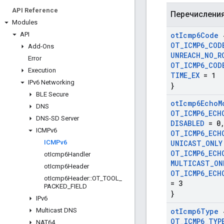
API Reference
Перечислени
Modules
API
ot
Icmp6Code
OT
_
ICMP6
_
COD
Add-Ons
UNREACH
_
NO
_
R
Error
OT
_
ICMP6
_
COD
Execution
TIME
_
EX
= 1
IPv6 Networking
}
BLE Secure
ot
Icmp6Echo
M
DNS
OT
_
ICMP6
_
ECH
DNS-SD Server
DISABLED
= 0
ICMPv6
OT
_
ICMP6
_
ECH
ICMPv6
UNICAST
_
ONLY
OT
_
ICMP6
_
ECH
ot
Icmp6Handler
MULTICAST
_
ON
ot
Icmp6Header
OT
_
ICMP6
_
ECH
ot
Icmp6Header
::
OT
_
TOOL
_
= 3
PACKED
_
FIELD
}
IPv6
Multicast DNS
ot
Icmp6Type
OT
_
ICMP6
_
TYP
NAT64