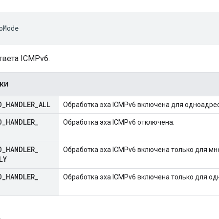
oMode
вета ICMPv6.
ки
O
_
HANDLER
_
ALL
Обработка эха ICMPv6 включена для одноадрес
O
_
HANDLER
_
Обработка эха ICMPv6 отключена.
O
_
HANDLER
_
Обработка эха ICMPv6 включена только для мн
LY
O
_
HANDLER
_
Обработка эха ICMPv6 включена только для од