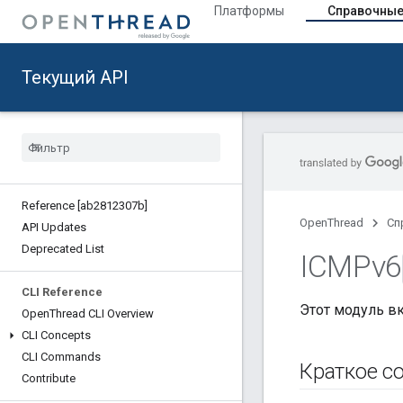
Платформы
Справочные
Текущий API
Reference [ab2812307b]
OpenThread
Сп
API Updates
Deprecated List
ICMPv6
CLI Reference
Этот модуль в
Open
Thread CLI Overview
CLI Concepts
CLI Commands
Краткое с
Contribute