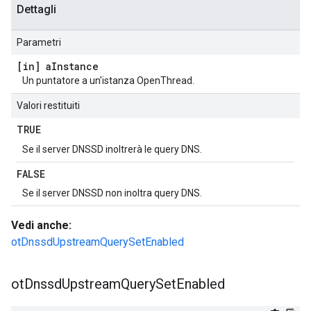
Dettagli
Parametri
[in] a
Instance
Un puntatore a un'istanza OpenThread.
Valori restituiti
TRUE
Se il server DNSSD inoltrerà le query DNS.
FALSE
Se il server DNSSD non inoltra query DNS.
Vedi anche:
otDnssdUpstreamQuerySetEnabled
ot
Dnssd
Upstream
Query
Set
Enabled