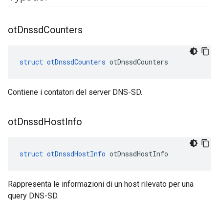
ot
Dnssd
Counters
struct
otDnssdCounters
 otDnssdCounters
Contiene i contatori del server DNS-SD.
ot
Dnssd
Host
Info
struct
otDnssdHostInfo
 otDnssdHostInfo
Rappresenta le informazioni di un host rilevato per una
query DNS-SD.