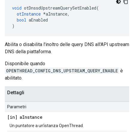
void
 otDnssdUpstreamQuerySetEnabled
(
otInstance
*
aInstance
,
bool
 aEnabled
)
Abilita o disabilita l'inoltro delle query DNS all'API upstream
DNS della piattaforma.
Disponibile quando
OPENTHREAD_CONFIG_DNS_UPSTREAM_QUERY_ENABLE
è
abilitato.
Dettagli
Parametri
[in] a
Instance
Un puntatore a un'istanza OpenThread.