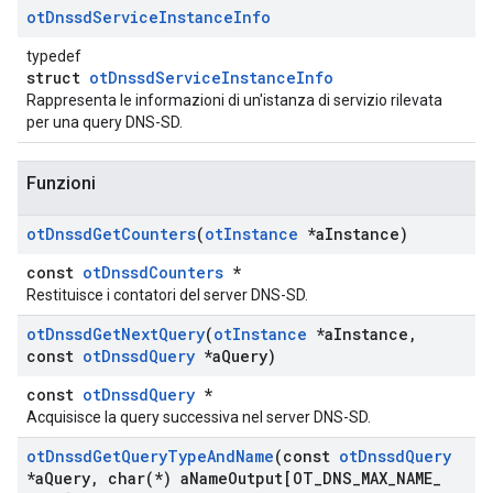
ot
Dnssd
Service
Instance
Info
typedef
struct
otDnssdServiceInstanceInfo
Rappresenta le informazioni di un'istanza di servizio rilevata
per una query DNS-SD.
Funzioni
ot
Dnssd
Get
Counters
(
ot
Instance
*a
Instance)
const
otDnssdCounters
*
Restituisce i contatori del server DNS-SD.
ot
Dnssd
Get
Next
Query
(
ot
Instance
*a
Instance
,
const
ot
Dnssd
Query
*a
Query)
const
otDnssdQuery
*
Acquisisce la query successiva nel server DNS-SD.
ot
Dnssd
Get
Query
Type
And
Name
(const
ot
Dnssd
Query
*a
Query
,
char(
*) a
Name
Output[OT
_
DNS
_
MAX
_
NAME
_