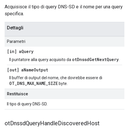
Acquisisce il tipo di query DNS-SD e il nome per una query
specifica.
Dettagli
Parametri
[in] a
Query
otDnssdGetNextQuery
Il puntatore alla query acquisito da
.
[out] a
Name
Output
Il buffer di output del nome, che dovrebbe essere di
OT_DNS_MAX_NAME_SIZE
byte.
Restituisce
Il tipo di query DNS-SD.
ot
Dnssd
Query
Handle
Discovered
Host