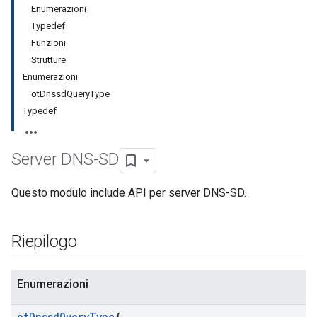
Enumerazioni
Typedef
Funzioni
Strutture
Enumerazioni
otDnssdQueryType
Typedef
Server DNS-SD
Questo modulo include API per server DNS-SD.
Riepilogo
Enumerazioni
ot
Dnssd
Query
Type
{