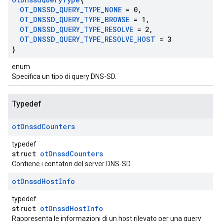
OT
_
DNSSD
_
QUERY
_
TYPE
_
NONE
= 0
,
OT
_
DNSSD
_
QUERY
_
TYPE
_
BROWSE
= 1
,
OT
_
DNSSD
_
QUERY
_
TYPE
_
RESOLVE
= 2
,
OT
_
DNSSD
_
QUERY
_
TYPE
_
RESOLVE
_
HOST
= 3
}
enum
Specifica un tipo di query DNS-SD.
Typedef
ot
Dnssd
Counters
typedef
struct
otDnssdCounters
Contiene i contatori del server DNS-SD.
ot
Dnssd
Host
Info
typedef
struct
otDnssdHostInfo
Rappresenta le informazioni di un host rilevato per una query