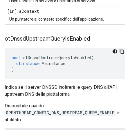
l'iscrizione di un servizio o un'istanza di servizio.
[in] a
Context
Un puntatore al contesto specifico dell'applicazione.
ot
Dnssd
Upstream
Query
Is
Enabled
bool
 otDnssdUpstreamQueryIsEnabled
(
otInstance
*
aInstance
)
Indica se il server DNSSD inoltrerà le query DNS all'API
upstream DNS della piattaforma.
Disponibile quando
OPENTHREAD_CONFIG_DNS_UPSTREAM_QUERY_ENABLE
è
abilitato.