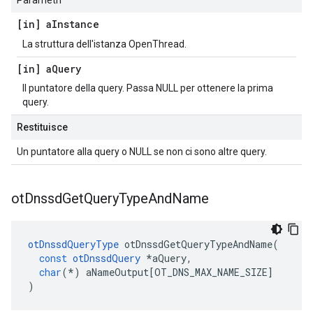
Parametri
[in] a
Instance
La struttura dell'istanza OpenThread.
[in] a
Query
Il puntatore della query. Passa NULL per ottenere la prima
query.
Restituisce
Un puntatore alla query o NULL se non ci sono altre query.
ot
Dnssd
Get
Query
Type
And
Name
otDnssdQueryType
 otDnssdGetQueryTypeAndName
(
const
otDnssdQuery
*
aQuery
,
char
(*)
 aNameOutput
[
OT_DNS_MAX_NAME_SIZE
]
)