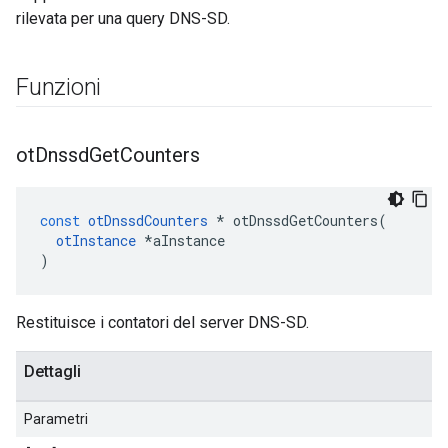
rilevata per una query DNS-SD.
Funzioni
ot
Dnssd
Get
Counters
const
otDnssdCounters
*
 otDnssdGetCounters
(
otInstance
*
aInstance
)
Restituisce i contatori del server DNS-SD.
Dettagli
Parametri