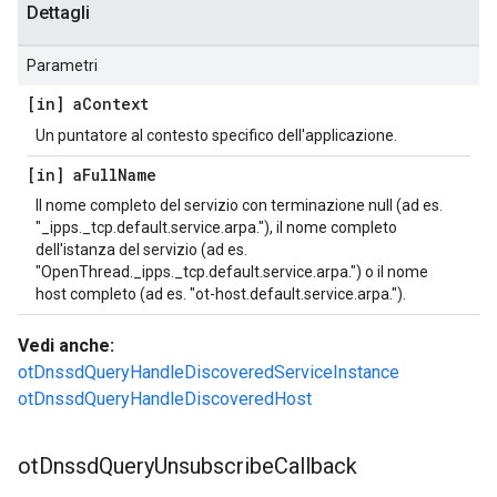
Dettagli
Parametri
[in] a
Context
Un puntatore al contesto specifico dell'applicazione.
[in] a
Full
Name
Il nome completo del servizio con terminazione null (ad es.
"_ipps._tcp.default.service.arpa."), il nome completo
dell'istanza del servizio (ad es.
"OpenThread._ipps._tcp.default.service.arpa.") o il nome
host completo (ad es. "ot-host.default.service.arpa.").
Vedi anche:
otDnssdQueryHandleDiscoveredServiceInstance
otDnssdQueryHandleDiscoveredHost
ot
Dnssd
Query
Unsubscribe
Callback