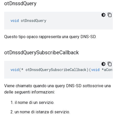
ot
Dnssd
Query
void
 otDnssdQuery
Questo tipo opaco rappresenta una query DNS-SD.
ot
Dnssd
Query
Subscribe
Callback
void
(*
 otDnssdQuerySubscribeCallback
)(
void
*
aConte
Viene chiamato quando una query DNS-SD sottoscrive una
delle seguenti informazioni:
il nome di un servizio.
un nome di istanza di servizio.