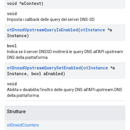
void *a
Context)
void
Imposta i callback delle query del server DNS-SD.
ot
Dnssd
Upstream
Query
Is
Enabled
(
ot
Instance
*a
Instance)
bool
Indica se il server DNSSD inoltrerà le query DNS all'API upstream
DNS della piattaforma.
ot
Dnssd
Upstream
Query
Set
Enabled
(
ot
Instance
*a
Instance
,
bool a
Enabled)
void
Abilita o disabilita l'inoltro delle query DNS all'API upstream DNS
della piattaforma.
Strutture
otDnssdCounters