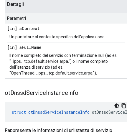
Dettagli
Parametri
[in] a
Context
Un puntatore al contesto specifico dell'applicazione.
[in] a
Full
Name
Il nome completo del servizio con terminazione null (ad es.
"_ipps._tcp.default.service.arpa.") o il nome completo
dell'istanza di servizio (ad es.
"OpenThread._ipps._tcp.default.service.arpa.").
ot
Dnssd
Service
Instance
Info
struct
otDnssdServiceInstanceInfo
 otDnssdServiceIns
Rappresenta le informazioni di un'istanza di servizio