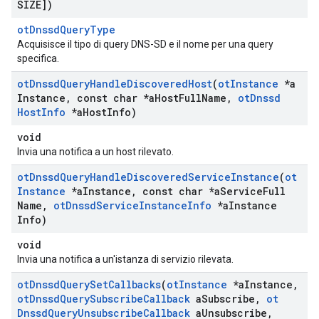
SIZE])
otDnssdQueryType
Acquisisce il tipo di query DNS-SD e il nome per una query
specifica.
ot
Dnssd
Query
Handle
Discovered
Host
(
ot
Instance
*a
Instance
,
const char *a
Host
Full
Name
,
ot
Dnssd
Host
Info
*a
Host
Info)
void
Invia una notifica a un host rilevato.
ot
Dnssd
Query
Handle
Discovered
Service
Instance
(
ot
Instance
*a
Instance
,
const char *a
Service
Full
Name
,
ot
Dnssd
Service
Instance
Info
*a
Instance
Info)
void
Invia una notifica a un'istanza di servizio rilevata.
ot
Dnssd
Query
Set
Callbacks
(
ot
Instance
*a
Instance
,
ot
Dnssd
Query
Subscribe
Callback
a
Subscribe
,
ot
Dnssd
Query
Unsubscribe
Callback
a
Unsubscribe
,