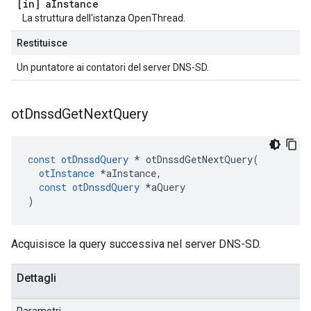
[in] a
Instance
La struttura dell'istanza OpenThread.
Restituisce
Un puntatore ai contatori del server DNS-SD.
ot
Dnssd
Get
Next
Query
const
otDnssdQuery
*
 otDnssdGetNextQuery
(
otInstance
*
aInstance
,
const
otDnssdQuery
*
aQuery
)
Acquisisce la query successiva nel server DNS-SD.
Dettagli