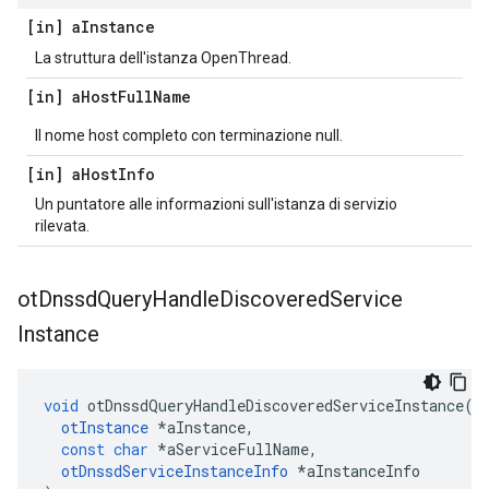
[in] a
Instance
La struttura dell'istanza OpenThread.
[in] a
Host
Full
Name
Il nome host completo con terminazione null.
[in] a
Host
Info
Un puntatore alle informazioni sull'istanza di servizio
rilevata.
ot
Dnssd
Query
Handle
Discovered
Service
Instance
void
 otDnssdQueryHandleDiscoveredServiceInstance
(
otInstance
*
aInstance
,
const
char
*
aServiceFullName
,
otDnssdServiceInstanceInfo
*
aInstanceInfo