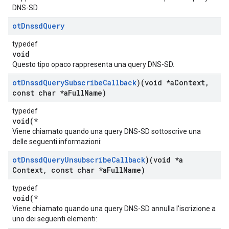
DNS-SD.
ot
Dnssd
Query
typedef
void
Questo tipo opaco rappresenta una query DNS-SD.
ot
Dnssd
Query
Subscribe
Callback
)(void *a
Context
,
const char *a
Full
Name)
typedef
void(*
Viene chiamato quando una query DNS-SD sottoscrive una
delle seguenti informazioni:
ot
Dnssd
Query
Unsubscribe
Callback
)(void *a
Context
,
const char *a
Full
Name)
typedef
void(*
Viene chiamato quando una query DNS-SD annulla l'iscrizione a
uno dei seguenti elementi: