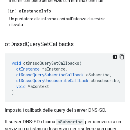
Il nome completo del servizio con terminazione null.
[in] a
Instance
Info
Un puntatore alle informazioni sull'istanza di servizio
rilevata.
ot
Dnssd
Query
Set
Callbacks
void
 otDnssdQuerySetCallbacks
(
otInstance
*
aInstance
,
otDnssdQuerySubscribeCallback
 aSubscribe
,
otDnssdQueryUnsubscribeCallback
 aUnsubscribe
,
void
*
aContext
)
Imposta i callback delle query del server DNS-SD.
Il server DNS-SD chiama
aSubscribe
per iscriversi a un
servizio o un'istanza di servizio per risolvere una query