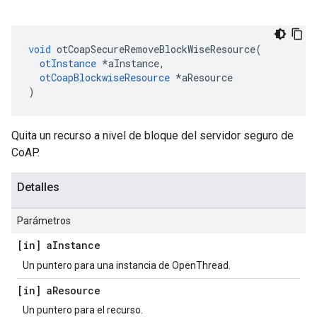
void
 otCoapSecureRemoveBlockWiseResource
(
otInstance
*
aInstance
,
otCoapBlockwiseResource
*
aResource
)
Quita un recurso a nivel de bloque del servidor seguro de
CoAP.
Detalles
Parámetros
[in] a
Instance
Un puntero para una instancia de OpenThread.
[in] a
Resource
Un puntero para el recurso.