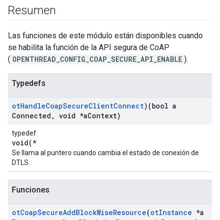
Resumen
Las funciones de este módulo están disponibles cuando
se habilita la función de la API segura de CoAP
(
OPENTHREAD_CONFIG_COAP_SECURE_API_ENABLE
).
Typedefs
ot
Handle
Coap
Secure
Client
Connect
)(bool a
Connected
,
void *a
Context)
typedef
void(*
Se llama al puntero cuando cambia el estado de conexión de
DTLS.
Funciones
ot
Coap
Secure
Add
Block
Wise
Resource
(
ot
Instance
*a