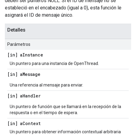
deben ser punteros NULL. Si el ID de mensaje no se
estableció en el encabezado (igual a 0), esta función le
asignará el ID de mensaje único.
Detalles
Parámetros
[in] a
Instance
Un puntero para una instancia de OpenThread.
[in] a
Message
Una referencia al mensaje para enviar.
[in] a
Handler
Un puntero de función que se llamará en la recepción de la
respuesta o en el tiempo de espera.
[in] a
Context
Un puntero para obtener información contextual arbitraria