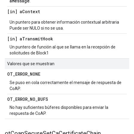
aMessage
.
[in] a
Context
Un puntero para obtener información contextual arbitraria
Puede ser NULO si no se usa.
[in] a
Transmit
Hook
Un puntero de función al que se llama en la recepción de
solicitudes de Block1
Valores que se muestran
OT
_
ERROR
_
NONE
Se puso en cola correctamente el mensaje de respuesta de
CoAP.
OT
_
ERROR
_
NO
_
BUFS
No hay suficientes búferes disponibles para enviar la
respuesta de CoAP.
ot
Coap
Secure
Set
Ca
Certificate
Chain