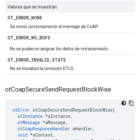
Valores que se muestran
OT
_
ERROR
_
NONE
Se envió correctamente el mensaje de CoAP.
OT
_
ERROR
_
NO
_
BUFS
No se pudieron asignar los datos de retransmisión.
OT
_
ERROR
_
INVALID
_
STATE
No se inicializó la conexión DTLS.
ot
Coap
Secure
Send
Request
Block
Wise
otError
 otCoapSecureSendRequestBlockWise
(
otInstance
*
aInstance
,
otMessage
*
aMessage
,
otCoapResponseHandler
 aHandler
,
void
*
aContext
,