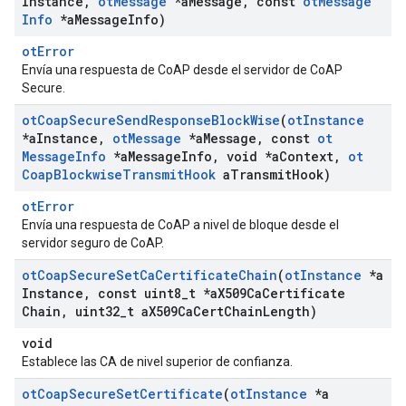
Instance
,
ot
Message
*a
Message
,
const
ot
Message
Info
*a
Message
Info)
otError
Envía una respuesta de CoAP desde el servidor de CoAP
Secure.
ot
Coap
Secure
Send
Response
Block
Wise
(
ot
Instance
*a
Instance
,
ot
Message
*a
Message
,
const
ot
Message
Info
*a
Message
Info
,
void *a
Context
,
ot
Coap
Blockwise
Transmit
Hook
a
Transmit
Hook)
otError
Envía una respuesta de CoAP a nivel de bloque desde el
servidor seguro de CoAP.
ot
Coap
Secure
Set
Ca
Certificate
Chain
(
ot
Instance
*a
Instance
,
const uint8
_
t *a
X509Ca
Certificate
Chain
,
uint32
_
t a
X509Ca
Cert
Chain
Length)
void
Establece las CA de nivel superior de confianza.
ot
Coap
Secure
Set
Certificate
(
ot
Instance
*a