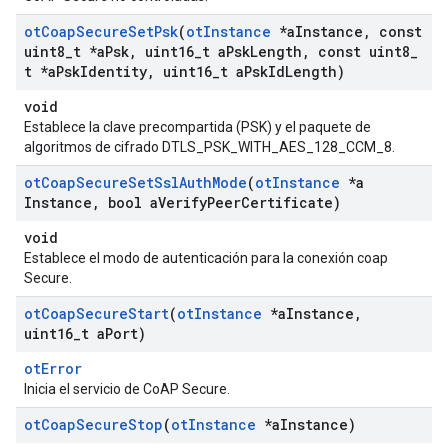
ot
Coap
Secure
Set
Psk
(
ot
Instance
*a
Instance
,
const
uint8
_
t *a
Psk
,
uint16
_
t a
Psk
Length
,
const uint8
_
t *a
Psk
Identity
,
uint16
_
t a
Psk
Id
Length)
void
Establece la clave precompartida (PSK) y el paquete de
algoritmos de cifrado DTLS_PSK_WITH_AES_128_CCM_8.
ot
Coap
Secure
Set
Ssl
Auth
Mode
(
ot
Instance
*a
Instance
,
bool a
Verify
Peer
Certificate)
void
Establece el modo de autenticación para la conexión coap
Secure.
ot
Coap
Secure
Start
(
ot
Instance
*a
Instance
,
uint16
_
t a
Port)
otError
Inicia el servicio de CoAP Secure.
ot
Coap
Secure
Stop
(
ot
Instance
*a
Instance)