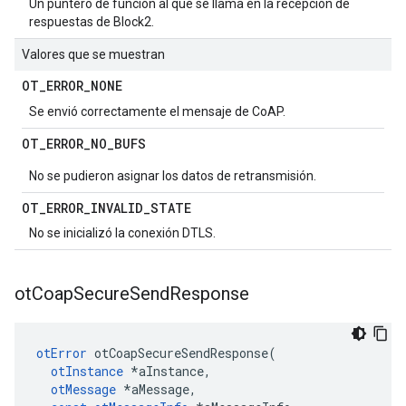
Un puntero de función al que se llama en la recepción de
respuestas de Block2.
Valores que se muestran
OT
_
ERROR
_
NONE
Se envió correctamente el mensaje de CoAP.
OT
_
ERROR
_
NO
_
BUFS
No se pudieron asignar los datos de retransmisión.
OT
_
ERROR
_
INVALID
_
STATE
No se inicializó la conexión DTLS.
ot
Coap
Secure
Send
Response
otError
 otCoapSecureSendResponse
(
otInstance
*
aInstance
,
otMessage
*
aMessage
,