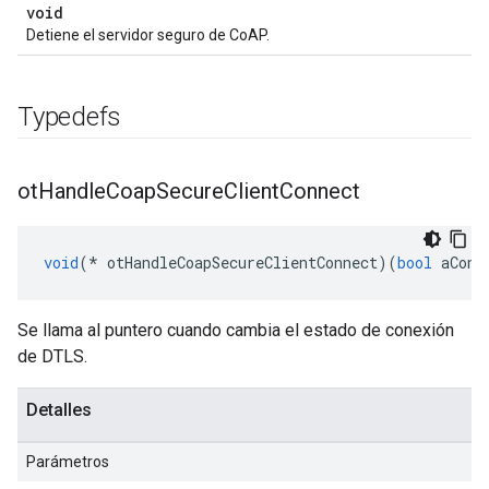
void
Detiene el servidor seguro de CoAP.
Typedefs
ot
Handle
Coap
Secure
Client
Connect
void
(*
 otHandleCoapSecureClientConnect
)(
bool
 aConn
Se llama al puntero cuando cambia el estado de conexión
de DTLS.
Detalles
Parámetros