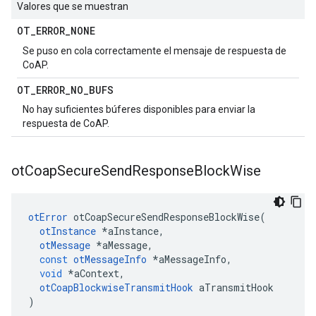
Valores que se muestran
OT
_
ERROR
_
NONE
Se puso en cola correctamente el mensaje de respuesta de
CoAP.
OT
_
ERROR
_
NO
_
BUFS
No hay suficientes búferes disponibles para enviar la
respuesta de CoAP.
ot
Coap
Secure
Send
Response
Block
Wise
otError
 otCoapSecureSendResponseBlockWise
(
otInstance
*
aInstance
,
otMessage
*
aMessage
,
const
otMessageInfo
*
aMessageInfo
,
void
*
aContext
,
otCoapBlockwiseTransmitHook
 aTransmitHook
)