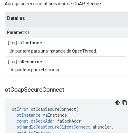
Agrega un recurso al servidor de CoAP Secure.
Detalles
Parámetros
[in] a
Instance
Un puntero para una instancia de OpenThread.
[in] a
Resource
Un puntero para el recurso.
ot
Coap
Secure
Connect
otError
 otCoapSecureConnect
(
otInstance
*
aInstance
,
const
otSockAddr
*
aSockAddr
,
otHandleCoapSecureClientConnect
 aHandler
,
void
*
aContext