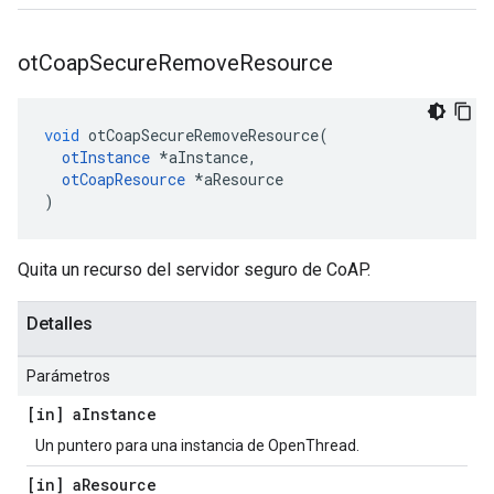
ot
Coap
Secure
Remove
Resource
void
 otCoapSecureRemoveResource
(
otInstance
*
aInstance
,
otCoapResource
*
aResource
)
Quita un recurso del servidor seguro de CoAP.
Detalles
Parámetros
[in] a
Instance
Un puntero para una instancia de OpenThread.
[in] a
Resource