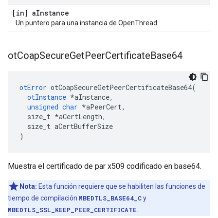
[in] a
Instance
Un puntero para una instancia de OpenThread.
ot
Coap
Secure
Get
Peer
Certificate
Base64
otError
 otCoapSecureGetPeerCertificateBase64
(
otInstance
*
aInstance
,
unsigned
char
*
aPeerCert
,
  size_t 
*
aCertLength
,
  size_t aCertBufferSize
)
Muestra el certificado de par x509 codificado en base64.
Nota:
Esta función requiere que se habiliten las funciones de
tiempo de compilación
MBEDTLS_BASE64_C
y
MBEDTLS_SSL_KEEP_PEER_CERTIFICATE
.