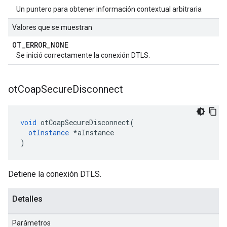
Un puntero para obtener información contextual arbitraria
Valores que se muestran
OT
_
ERROR
_
NONE
Se inició correctamente la conexión DTLS.
ot
Coap
Secure
Disconnect
void
 otCoapSecureDisconnect
(
otInstance
*
aInstance
)
Detiene la conexión DTLS.
Detalles
Parámetros