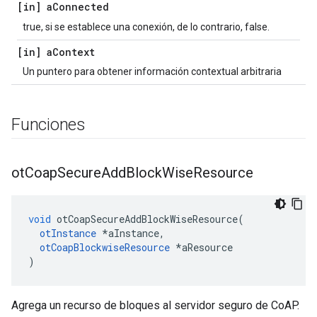
[in] a
Connected
true, si se establece una conexión, de lo contrario, false.
[in] a
Context
Un puntero para obtener información contextual arbitraria
Funciones
ot
Coap
Secure
Add
Block
Wise
Resource
void
 otCoapSecureAddBlockWiseResource
(
otInstance
*
aInstance
,
otCoapBlockwiseResource
*
aResource
)
Agrega un recurso de bloques al servidor seguro de CoAP.