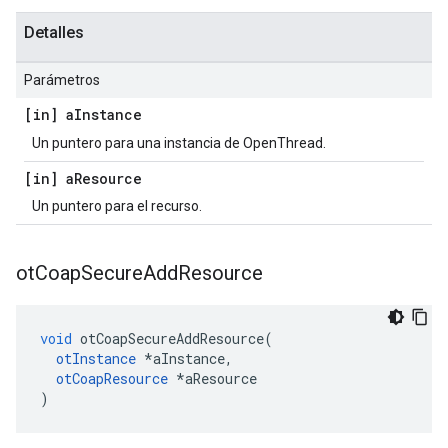
Detalles
Parámetros
[in] a
Instance
Un puntero para una instancia de OpenThread.
[in] a
Resource
Un puntero para el recurso.
ot
Coap
Secure
Add
Resource
void
 otCoapSecureAddResource
(
otInstance
*
aInstance
,
otCoapResource
*
aResource
)