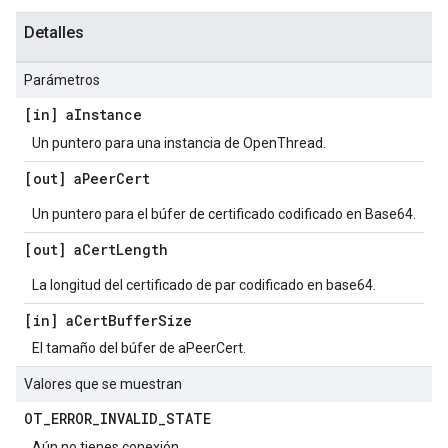
Detalles
Parámetros
[in] a
Instance
Un puntero para una instancia de OpenThread.
[out] a
Peer
Cert
Un puntero para el búfer de certificado codificado en Base64.
[out] a
Cert
Length
La longitud del certificado de par codificado en base64.
[in] a
Cert
Buffer
Size
El tamaño del búfer de aPeerCert.
Valores que se muestran
OT
_
ERROR
_
INVALID
_
STATE
Aún no tienes conexión.