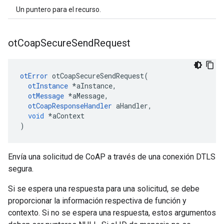
Un puntero para el recurso.
ot
Coap
Secure
Send
Request
otError
 otCoapSecureSendRequest
(
otInstance
*
aInstance
,
otMessage
*
aMessage
,
otCoapResponseHandler
 aHandler
,
void
*
aContext
)
Envía una solicitud de CoAP a través de una conexión DTLS
segura.
Si se espera una respuesta para una solicitud, se debe
proporcionar la información respectiva de función y
contexto. Si no se espera una respuesta, estos argumentos