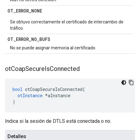
OT
_
ERROR
_
NONE
Se obtuvo correctamente el certificado de intercambio de
tráfico.
OT
_
ERROR
_
NO
_
BUFS
No se puede asignar memoria al certificado.
ot
Coap
Secure
Is
Connected
bool
 otCoapSecureIsConnected
(
otInstance
*
aInstance
)
Indica si la sesión de DTLS está conectada o no.
Detalles