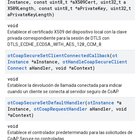
Instance
,
const uint8
_
t *a
X509Cert
,
uint32
_
t a
X509Length
,
const uint8
_
t *a
Private
Key
,
uint32
_
t
a
Private
Key
Length)
void
Establece el certificado X509 del dispositivo local con la clave
privada correspondiente para la sesión de DTLS con
DTLS_ECDHE_ECDSA_WITH_AES_128_CCM_8.
ot
Coap
Secure
Set
Client
Connected
Callback
(
ot
Instance
*a
Instance
,
ot
Handle
Coap
Secure
Client
Connect
a
Handler
,
void *a
Context)
void
Establece la devolución de llamada conectada para indicar
cuando un cliente se conecta al servidor seguro de CoAP.
ot
Coap
Secure
Set
Default
Handler
(
ot
Instance
*a
Instance
,
ot
Coap
Request
Handler
a
Handler
,
void
*a
Context)
void
Establece el controlador predeterminado para las solicitudes de
CoAP Secure no controladas.