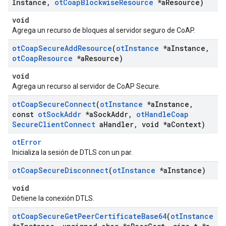
Instance
,
ot
Coap
Blockwise
Resource
*a
Resource)
void
Agrega un recurso de bloques al servidor seguro de CoAP.
ot
Coap
Secure
Add
Resource
(
ot
Instance
*a
Instance
,
ot
Coap
Resource
*a
Resource)
void
Agrega un recurso al servidor de CoAP Secure.
ot
Coap
Secure
Connect
(
ot
Instance
*a
Instance
,
const
ot
Sock
Addr
*a
Sock
Addr
,
ot
Handle
Coap
Secure
Client
Connect
a
Handler
,
void *a
Context)
otError
Inicializa la sesión de DTLS con un par.
ot
Coap
Secure
Disconnect
(
ot
Instance
*a
Instance)
void
Detiene la conexión DTLS.
ot
Coap
Secure
Get
Peer
Certificate
Base64
(
ot
Instance