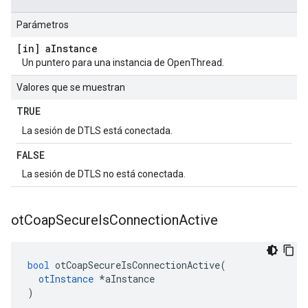
Parámetros
[in] a
Instance
Un puntero para una instancia de OpenThread.
Valores que se muestran
TRUE
La sesión de DTLS está conectada.
FALSE
La sesión de DTLS no está conectada.
ot
Coap
Secure
Is
Connection
Active
bool
 otCoapSecureIsConnectionActive
(
otInstance
*
aInstance
)