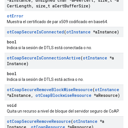
*a
Instance
,
unsigned char *a
Peer
Cert
,
size
_
t *a
Cert
Length
,
size
_
t a
Cert
Buffer
Size)
otError
Muestra el certificado de par x509 codificado en base64.
ot
Coap
Secure
Is
Connected
(
ot
Instance
*a
Instance)
bool
Indica si la sesión de DTLS está conectada o no.
ot
Coap
Secure
Is
Connection
Active
(
ot
Instance
*a
Instance)
bool
Indica si la sesión de DTLS está activa o no.
ot
Coap
Secure
Remove
Block
Wise
Resource
(
ot
Instance
*a
Instance
,
ot
Coap
Blockwise
Resource
*a
Resource)
void
Quita un recurso a nivel de bloque del servidor seguro de CoAP.
ot
Coap
Secure
Remove
Resource
(
ot
Instance
*a
Instance
,
ot
Coap
Resource
*a
Resource)