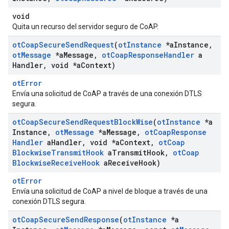
void
Quita un recurso del servidor seguro de CoAP.
ot
Coap
Secure
Send
Request
(
ot
Instance
*a
Instance
,
ot
Message
*a
Message
,
ot
Coap
Response
Handler
a
Handler
,
void *a
Context)
otError
Envía una solicitud de CoAP a través de una conexión DTLS
segura.
ot
Coap
Secure
Send
Request
Block
Wise
(
ot
Instance
*a
Instance
,
ot
Message
*a
Message
,
ot
Coap
Response
Handler
a
Handler
,
void *a
Context
,
ot
Coap
Blockwise
Transmit
Hook
a
Transmit
Hook
,
ot
Coap
Blockwise
Receive
Hook
a
Receive
Hook)
otError
Envía una solicitud de CoAP a nivel de bloque a través de una
conexión DTLS segura.
ot
Coap
Secure
Send
Response
(
ot
Instance
*a